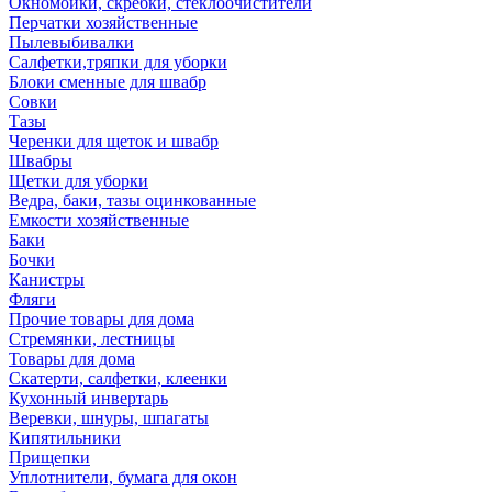
Окномойки, скребки, стеклоочистители
Перчатки хозяйственные
Пылевыбивалки
Салфетки,тряпки для уборки
Блоки сменные для швабр
Совки
Тазы
Черенки для щеток и швабр
Швабры
Щетки для уборки
Ведра, баки, тазы оцинкованные
Емкости хозяйственные
Баки
Бочки
Канистры
Фляги
Прочие товары для дома
Стремянки, лестницы
Товары для дома
Скатерти, салфетки, клеенки
Кухонный инвертарь
Веревки, шнуры, шпагаты
Кипятильники
Прищепки
Уплотнители, бумага для окон