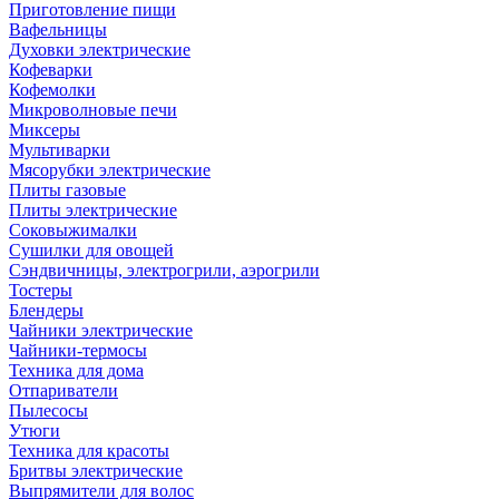
Приготовление пищи
Вафельницы
Духовки электрические
Кофеварки
Кофемолки
Микроволновые печи
Миксеры
Мультиварки
Мясорубки электрические
Плиты газовые
Плиты электрические
Соковыжималки
Сушилки для овощей
Сэндвичницы, электрогрили, аэрогрили
Тостеры
Блендеры
Чайники электрические
Чайники-термосы
Техника для дома
Отпариватели
Пылесосы
Утюги
Техника для красоты
Бритвы электрические
Выпрямители для волос