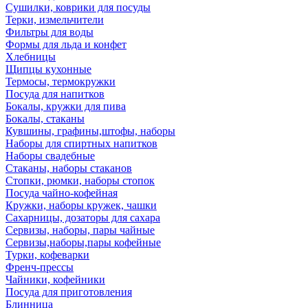
Сушилки, коврики для посуды
Терки, измельчители
Фильтры для воды
Формы для льда и конфет
Хлебницы
Щипцы кухонные
Термосы, термокружки
Посуда для напитков
Бокалы, кружки для пива
Бокалы, стаканы
Кувшины, графины,штофы, наборы
Наборы для спиртных напитков
Наборы свадебные
Стаканы, наборы стаканов
Стопки, рюмки, наборы стопок
Посуда чайно-кофейная
Кружки, наборы кружек, чашки
Сахарницы, дозаторы для сахара
Сервизы, наборы, пары чайные
Сервизы,наборы,пары кофейные
Турки, кофеварки
Френч-прессы
Чайники, кофейники
Посуда для приготовления
Блинница