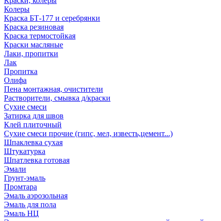
Краски, колеры
Колеры
Краска БТ-177 и серебрянки
Краска резиновая
Краска термостойкая
Краски масляные
Лаки, пропитки
Лак
Пропитка
Олифа
Пена монтажная, очистители
Растворители, смывка д/краски
Сухие смеси
Затирка для швов
Клей плиточный
Сухие смеси прочие (гипс, мел, известь,цемент...)
Шпаклевка сухая
Штукатурка
Шпатлевка готовая
Эмали
Грунт-эмаль
Промтара
Эмаль аэрозольная
Эмаль для пола
Эмаль НЦ