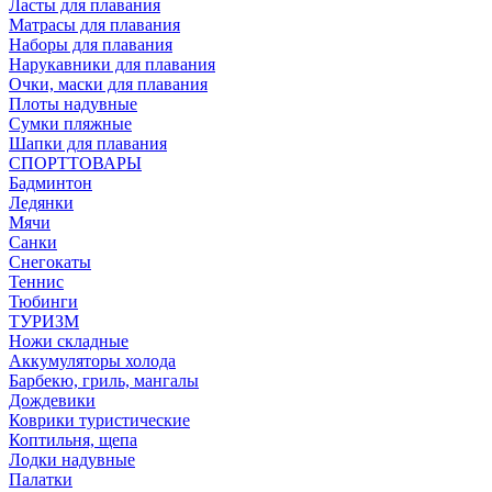
Ласты для плавания
Матрасы для плавания
Наборы для плавания
Нарукавники для плавания
Очки, маски для плавания
Плоты надувные
Сумки пляжные
Шапки для плавания
СПОРТТОВАРЫ
Бадминтон
Ледянки
Мячи
Санки
Снегокаты
Теннис
Тюбинги
ТУРИЗМ
Ножи складные
Аккумуляторы холода
Барбекю, гриль, мангалы
Дождевики
Коврики туристические
Коптильня, щепа
Лодки надувные
Палатки