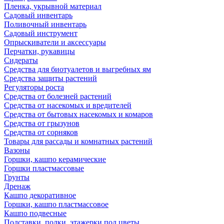
Пленка, укрывной материал
Садовый инвентарь
Поливочный инвентарь
Садовый инструмент
Опрыскиватели и аксессуары
Перчатки, рукавицы
Сидераты
Средства для биотуалетов и выгребных ям
Средства защиты растений
Регуляторы роста
Средства от болезней растений
Средства от насекомых и вредителей
Средства от бытовых насекомых и комаров
Средства от грызунов
Средства от сорняков
Товары для рассады и комнатных растений
Вазоны
Горшки, кашпо керамические
Горшки пластмассовые
Грунты
Дренаж
Кашпо декоративное
Горшки, кашпо пластмассовое
Кашпо подвесные
Подставки, полки, этажерки под цветы