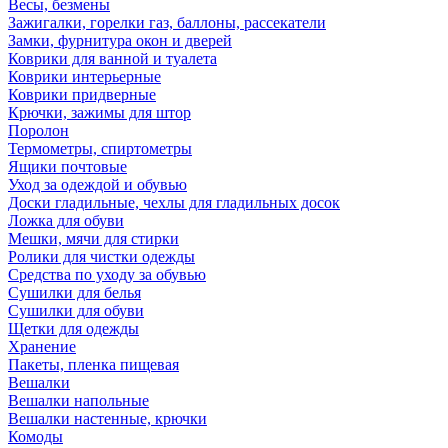
Весы, безмены
Зажигалки, горелки газ, баллоны, рассекатели
Замки, фурнитура окон и дверей
Коврики для ванной и туалета
Коврики интерьерные
Коврики придверные
Крючки, зажимы для штор
Поролон
Термометры, спиртометры
Ящики почтовые
Уход за одеждой и обувью
Доски гладильные, чехлы для гладильных досок
Ложка для обуви
Мешки, мячи для стирки
Ролики для чистки одежды
Средства по уходу за обувью
Сушилки для белья
Сушилки для обуви
Щетки для одежды
Хранение
Пакеты, пленка пищевая
Вешалки
Вешалки напольные
Вешалки настенные, крючки
Комоды