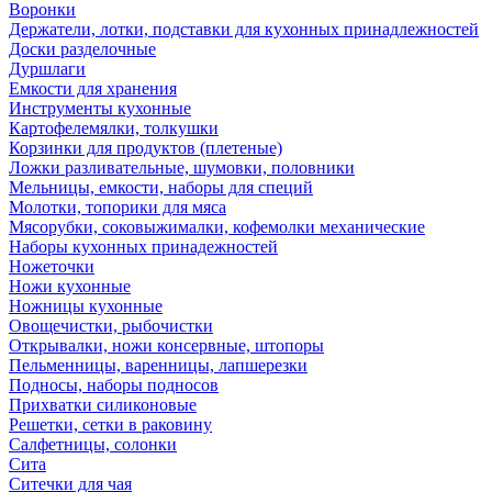
Воронки
Держатели, лотки, подставки для кухонных принадлежностей
Доски разделочные
Дуршлаги
Емкости для хранения
Инструменты кухонные
Картофелемялки, толкушки
Корзинки для продуктов (плетеные)
Ложки разливательные, шумовки, половники
Мельницы, емкости, наборы для специй
Молотки, топорики для мяса
Мясорубки, соковыжималки, кофемолки механические
Наборы кухонных принадежностей
Ножеточки
Ножи кухонные
Ножницы кухонные
Овощечистки, рыбочистки
Открывалки, ножи консервные, штопоры
Пельменницы, варенницы, лапшерезки
Подносы, наборы подносов
Прихватки силиконовые
Решетки, сетки в раковину
Салфетницы, солонки
Сита
Ситечки для чая