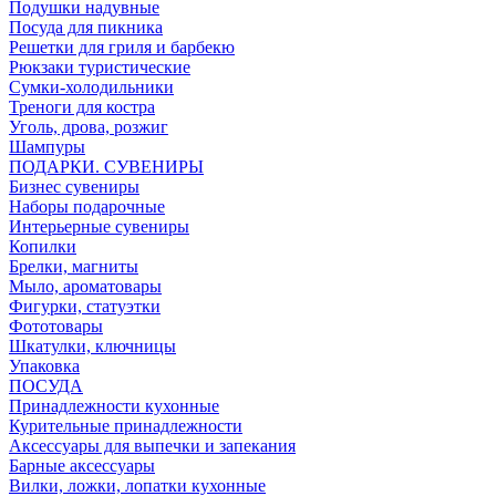
Подушки надувные
Посуда для пикника
Решетки для гриля и барбекю
Рюкзаки туристические
Сумки-холодильники
Треноги для костра
Уголь, дрова, розжиг
Шампуры
ПОДАРКИ. СУВЕНИРЫ
Бизнес сувениры
Наборы подарочные
Интерьерные сувениры
Копилки
Брелки, магниты
Мыло, ароматовары
Фигурки, статуэтки
Фототовары
Шкатулки, ключницы
Упаковка
ПОСУДА
Принадлежности кухонные
Курительные принадлежности
Аксессуары для выпечки и запекания
Барные аксессуары
Вилки, ложки, лопатки кухонные