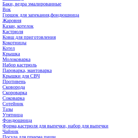
Баки, ведра эмалированные
Вок
Горшок для запекания,фондюшница
Жаровня
Казан, котелок
Кастрюля
Ковш для приготовления
Кокотницы
Котел
Крышка
Молоковарка
Набор кастрюль
Пароварка, мантоварка
Крышки для СВЧ
Противень
Сковорода
Скороварка
Соковарка
Сотейник
Тазы
Утятница
Фондюшница
Форма,кастрюля для выпечки, набор для выпечки
Чайник
Посуда для приема пищи