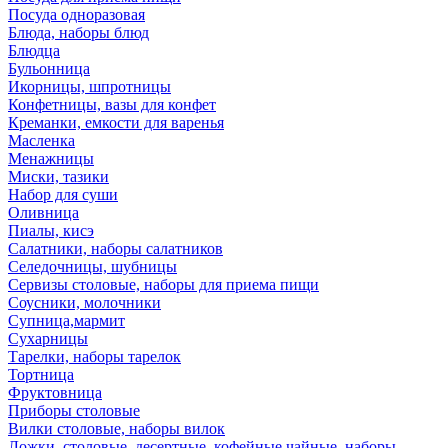
Посуда одноразовая
Блюда, наборы блюд
Блюдца
Бульонница
Икорницы, шпротницы
Конфетницы, вазы для конфет
Креманки, емкости для варенья
Масленка
Менажницы
Миски, тазики
Набор для суши
Оливница
Пиалы, кисэ
Салатники, наборы салатников
Селедочницы, шубницы
Сервизы столовые, наборы для приема пищи
Соусники, молочники
Супница,мармит
Сухарницы
Тарелки, наборы тарелок
Тортница
Фруктовница
Приборы столовые
Вилки столовые, наборы вилок
Ложки, столовые, десертные, кофейные,чайные, наборы