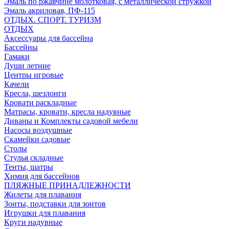
Эмаль по ржавчине молотковая, с металлической стружкой
Эмаль акриловая, ПФ-115
ОТДЫХ. СПОРТ. ТУРИЗМ
ОТДЫХ
Аксессуары для бассейна
Бассейны
Гамаки
Души летние
Центры игровые
Качели
Кресла, шезлонги
Кровати раскладные
Матрасы, кровати, кресла надувные
Диваны и Комплекты садовой мебели
Насосы воздушные
Скамейки садовые
Столы
Стулья складные
Тенты, шатры
Химия для бассейнов
ПЛЯЖНЫЕ ПРИНАДЛЕЖНОСТИ
Жилеты для плавания
Зонты, подставки для зонтов
Игрушки для плавания
Круги надувные