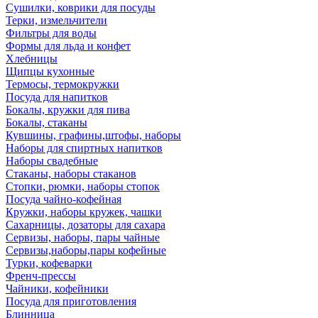
Сушилки, коврики для посуды
Терки, измельчители
Фильтры для воды
Формы для льда и конфет
Хлебницы
Щипцы кухонные
Термосы, термокружки
Посуда для напитков
Бокалы, кружки для пива
Бокалы, стаканы
Кувшины, графины,штофы, наборы
Наборы для спиртных напитков
Наборы свадебные
Стаканы, наборы стаканов
Стопки, рюмки, наборы стопок
Посуда чайно-кофейная
Кружки, наборы кружек, чашки
Сахарницы, дозаторы для сахара
Сервизы, наборы, пары чайные
Сервизы,наборы,пары кофейные
Турки, кофеварки
Френч-прессы
Чайники, кофейники
Посуда для приготовления
Блинница