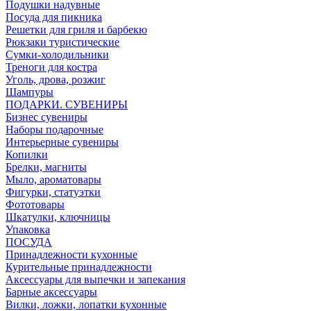
Подушки надувные
Посуда для пикника
Решетки для гриля и барбекю
Рюкзаки туристические
Сумки-холодильники
Треноги для костра
Уголь, дрова, розжиг
Шампуры
ПОДАРКИ. СУВЕНИРЫ
Бизнес сувениры
Наборы подарочные
Интерьерные сувениры
Копилки
Брелки, магниты
Мыло, ароматовары
Фигурки, статуэтки
Фототовары
Шкатулки, ключницы
Упаковка
ПОСУДА
Принадлежности кухонные
Курительные принадлежности
Аксессуары для выпечки и запекания
Барные аксессуары
Вилки, ложки, лопатки кухонные