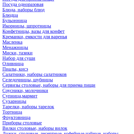
Посуда одноразовая
Блюда, наборы блюд
Блюдца
Бульонница
Икорницы, шпротницы
Конфетницы, вазы для конфет
Креманки, емкости для варенья
Масленка
Менажницы
Миски, тазики
Набор для суши
Оливница
Пиалы, кисэ
Салатники, наборы салатников
Селедочницы, шубницы
Сервизы столовые, наборы для приема пищи
Соусники, молочники
Супница,мармит
Сухарницы
Тарелки, наборы тарелок
Тортница
Фруктовница
Приборы столовые
Вилки столовые, наборы вилок
Ложки, столовые, десертные, кофейные,чайные, наборы