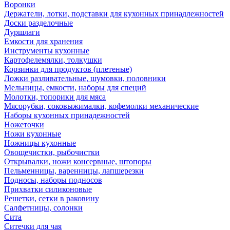
Воронки
Держатели, лотки, подставки для кухонных принадлежностей
Доски разделочные
Дуршлаги
Емкости для хранения
Инструменты кухонные
Картофелемялки, толкушки
Корзинки для продуктов (плетеные)
Ложки разливательные, шумовки, половники
Мельницы, емкости, наборы для специй
Молотки, топорики для мяса
Мясорубки, соковыжималки, кофемолки механические
Наборы кухонных принадежностей
Ножеточки
Ножи кухонные
Ножницы кухонные
Овощечистки, рыбочистки
Открывалки, ножи консервные, штопоры
Пельменницы, варенницы, лапшерезки
Подносы, наборы подносов
Прихватки силиконовые
Решетки, сетки в раковину
Салфетницы, солонки
Сита
Ситечки для чая