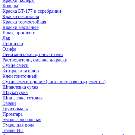
Краски, колеры
Колеры
Краска БТ-177 и серебрянки
Краска резиновая
Краска термостойкая
Краски масляные
Лаки, пропитки
Лак
Пропитка
Олифа
Пена монтажная, очистители
Растворители, смывка д/краски
Сухие смеси
Затирка для швов
Клей плиточный
Сухие смеси прочие (гипс, мел, известь,цемент...)
Шпаклевка сухая
Штукатурка
Шпатлевка готовая
Эмали
Грунт-эмаль
Промтара
Эмаль аэрозольная
Эмаль для пола
Эмаль НЦ