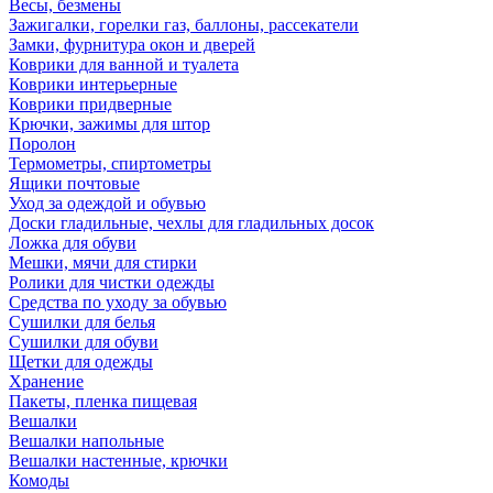
Весы, безмены
Зажигалки, горелки газ, баллоны, рассекатели
Замки, фурнитура окон и дверей
Коврики для ванной и туалета
Коврики интерьерные
Коврики придверные
Крючки, зажимы для штор
Поролон
Термометры, спиртометры
Ящики почтовые
Уход за одеждой и обувью
Доски гладильные, чехлы для гладильных досок
Ложка для обуви
Мешки, мячи для стирки
Ролики для чистки одежды
Средства по уходу за обувью
Сушилки для белья
Сушилки для обуви
Щетки для одежды
Хранение
Пакеты, пленка пищевая
Вешалки
Вешалки напольные
Вешалки настенные, крючки
Комоды