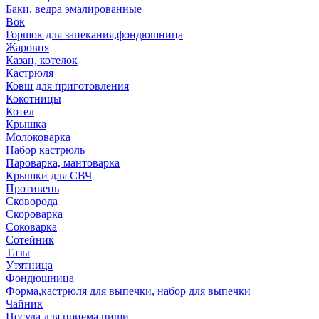
Баки, ведра эмалированные
Вок
Горшок для запекания,фондюшница
Жаровня
Казан, котелок
Кастрюля
Ковш для приготовления
Кокотницы
Котел
Крышка
Молоковарка
Набор кастрюль
Пароварка, мантоварка
Крышки для СВЧ
Противень
Сковорода
Скороварка
Соковарка
Сотейник
Тазы
Утятница
Фондюшница
Форма,кастрюля для выпечки, набор для выпечки
Чайник
Посуда для приема пищи