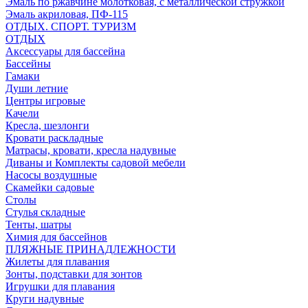
Эмаль по ржавчине молотковая, с металлической стружкой
Эмаль акриловая, ПФ-115
ОТДЫХ. СПОРТ. ТУРИЗМ
ОТДЫХ
Аксессуары для бассейна
Бассейны
Гамаки
Души летние
Центры игровые
Качели
Кресла, шезлонги
Кровати раскладные
Матрасы, кровати, кресла надувные
Диваны и Комплекты садовой мебели
Насосы воздушные
Скамейки садовые
Столы
Стулья складные
Тенты, шатры
Химия для бассейнов
ПЛЯЖНЫЕ ПРИНАДЛЕЖНОСТИ
Жилеты для плавания
Зонты, подставки для зонтов
Игрушки для плавания
Круги надувные