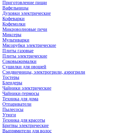
Приготовление пищи
Вафельницы
Духовки электрические
Кофеварки
Кофемолки
Микроволновые печи
Миксеры
Мультиварки
Мясорубки электрические
Плиты газовые
Плиты электрические
Соковыжималки
Сушилки для овощей
Сэндвичницы, электрогрили, аэрогрили
Тостеры
Блендеры
Чайники электрические
Чайники-термосы
Техника для дома
Отпариватели
Пылесосы
Утюги
Техника для красоты
Бритвы электрические
Выпрямители для волос