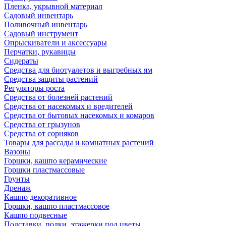
Пленка, укрывной материал
Садовый инвентарь
Поливочный инвентарь
Садовый инструмент
Опрыскиватели и аксессуары
Перчатки, рукавицы
Сидераты
Средства для биотуалетов и выгребных ям
Средства защиты растений
Регуляторы роста
Средства от болезней растений
Средства от насекомых и вредителей
Средства от бытовых насекомых и комаров
Средства от грызунов
Средства от сорняков
Товары для рассады и комнатных растений
Вазоны
Горшки, кашпо керамические
Горшки пластмассовые
Грунты
Дренаж
Кашпо декоративное
Горшки, кашпо пластмассовое
Кашпо подвесные
Подставки, полки, этажерки под цветы