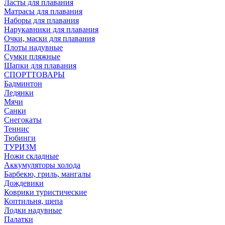
Ласты для плавания
Матрасы для плавания
Наборы для плавания
Нарукавники для плавания
Очки, маски для плавания
Плоты надувные
Сумки пляжные
Шапки для плавания
СПОРТТОВАРЫ
Бадминтон
Ледянки
Мячи
Санки
Снегокаты
Теннис
Тюбинги
ТУРИЗМ
Ножи складные
Аккумуляторы холода
Барбекю, гриль, мангалы
Дождевики
Коврики туристические
Коптильня, щепа
Лодки надувные
Палатки