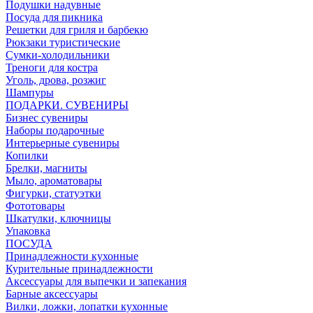
Подушки надувные
Посуда для пикника
Решетки для гриля и барбекю
Рюкзаки туристические
Сумки-холодильники
Треноги для костра
Уголь, дрова, розжиг
Шампуры
ПОДАРКИ. СУВЕНИРЫ
Бизнес сувениры
Наборы подарочные
Интерьерные сувениры
Копилки
Брелки, магниты
Мыло, ароматовары
Фигурки, статуэтки
Фототовары
Шкатулки, ключницы
Упаковка
ПОСУДА
Принадлежности кухонные
Курительные принадлежности
Аксессуары для выпечки и запекания
Барные аксессуары
Вилки, ложки, лопатки кухонные