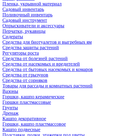
Пленка, укрывной материал
Садовый инвентарь
Поливочный инвентарь
Садовый инструмент
Опрыскиватели и аксессуары
Перчатки, рукавицы
Сидераты
Средства для биотуалетов и выгребных ям
Средства защиты растений
Регуляторы роста
Средства от болезней растений
Средства от насекомых и вредителей
Средства от бытовых насекомых и комаров
Средства от грызунов
Средства от сорняков
Товары для рассады и комнатных растений
Вазоны
Горшки, кашпо керамические
Горшки пластмассовые
Грунты
Дренаж
Кашпо декоративное
Горшки, кашпо пластмассовое
Кашпо подвесные
Подставки, полки, этажерки под цветы