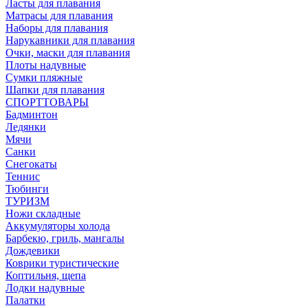
Ласты для плавания
Матрасы для плавания
Наборы для плавания
Нарукавники для плавания
Очки, маски для плавания
Плоты надувные
Сумки пляжные
Шапки для плавания
СПОРТТОВАРЫ
Бадминтон
Ледянки
Мячи
Санки
Снегокаты
Теннис
Тюбинги
ТУРИЗМ
Ножи складные
Аккумуляторы холода
Барбекю, гриль, мангалы
Дождевики
Коврики туристические
Коптильня, щепа
Лодки надувные
Палатки