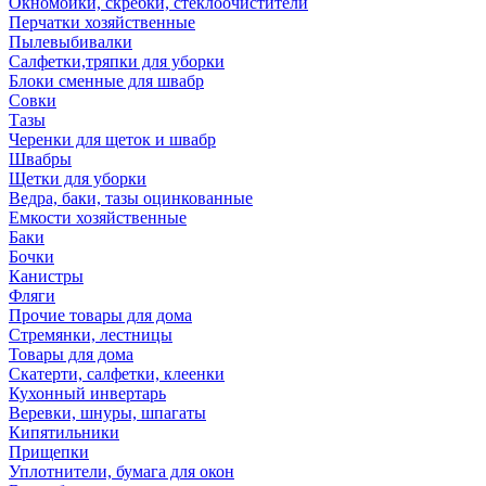
Окномойки, скребки, стеклоочистители
Перчатки хозяйственные
Пылевыбивалки
Салфетки,тряпки для уборки
Блоки сменные для швабр
Совки
Тазы
Черенки для щеток и швабр
Швабры
Щетки для уборки
Ведра, баки, тазы оцинкованные
Емкости хозяйственные
Баки
Бочки
Канистры
Фляги
Прочие товары для дома
Стремянки, лестницы
Товары для дома
Скатерти, салфетки, клеенки
Кухонный инвертарь
Веревки, шнуры, шпагаты
Кипятильники
Прищепки
Уплотнители, бумага для окон