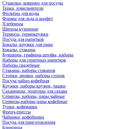
Сушилки, коврики для посуды
Терки, измельчители
Фильтры для воды
Формы для льда и конфет
Хлебницы
Щипцы кухонные
Термосы, термокружки
Посуда для напитков
Бокалы, кружки для пива
Бокалы, стаканы
Кувшины, графины,штофы, наборы
Наборы для спиртных напитков
Наборы свадебные
Стаканы, наборы стаканов
Стопки, рюмки, наборы стопок
Посуда чайно-кофейная
Кружки, наборы кружек, чашки
Сахарницы, дозаторы для сахара
Сервизы, наборы, пары чайные
Сервизы,наборы,пары кофейные
Турки, кофеварки
Френч-прессы
Чайники, кофейники
Посуда для приготовления
Блинница