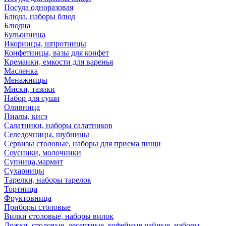
Посуда одноразовая
Блюда, наборы блюд
Блюдца
Бульонница
Икорницы, шпротницы
Конфетницы, вазы для конфет
Креманки, емкости для варенья
Масленка
Менажницы
Миски, тазики
Набор для суши
Оливница
Пиалы, кисэ
Салатники, наборы салатников
Селедочницы, шубницы
Сервизы столовые, наборы для приема пищи
Соусники, молочники
Супница,мармит
Сухарницы
Тарелки, наборы тарелок
Тортница
Фруктовница
Приборы столовые
Вилки столовые, наборы вилок
Ложки, столовые, десертные, кофейные,чайные, наборы