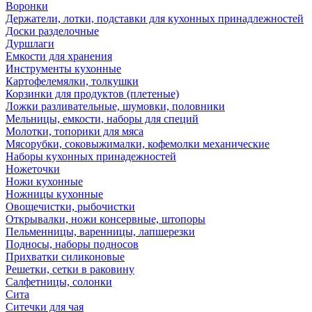
Воронки
Держатели, лотки, подставки для кухонных принадлежностей
Доски разделочные
Дуршлаги
Емкости для хранения
Инструменты кухонные
Картофелемялки, толкушки
Корзинки для продуктов (плетеные)
Ложки разливательные, шумовки, половники
Мельницы, емкости, наборы для специй
Молотки, топорики для мяса
Мясорубки, соковыжималки, кофемолки механические
Наборы кухонных принадежностей
Ножеточки
Ножи кухонные
Ножницы кухонные
Овощечистки, рыбочистки
Открывалки, ножи консервные, штопоры
Пельменницы, варенницы, лапшерезки
Подносы, наборы подносов
Прихватки силиконовые
Решетки, сетки в раковину
Салфетницы, солонки
Сита
Ситечки для чая