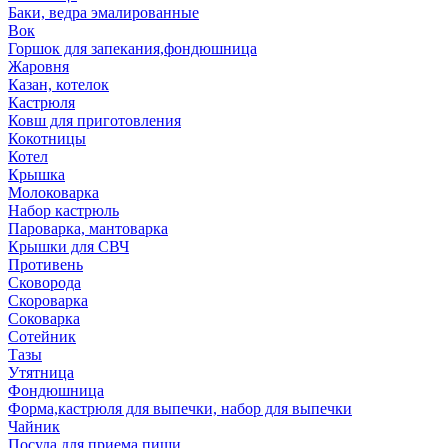
Баки, ведра эмалированные
Вок
Горшок для запекания,фондюшница
Жаровня
Казан, котелок
Кастрюля
Ковш для приготовления
Кокотницы
Котел
Крышка
Молоковарка
Набор кастрюль
Пароварка, мантоварка
Крышки для СВЧ
Противень
Сковорода
Скороварка
Соковарка
Сотейник
Тазы
Утятница
Фондюшница
Форма,кастрюля для выпечки, набор для выпечки
Чайник
Посуда для приема пищи