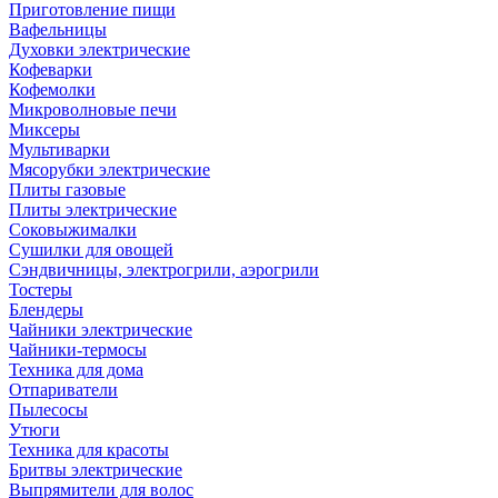
Приготовление пищи
Вафельницы
Духовки электрические
Кофеварки
Кофемолки
Микроволновые печи
Миксеры
Мультиварки
Мясорубки электрические
Плиты газовые
Плиты электрические
Соковыжималки
Сушилки для овощей
Сэндвичницы, электрогрили, аэрогрили
Тостеры
Блендеры
Чайники электрические
Чайники-термосы
Техника для дома
Отпариватели
Пылесосы
Утюги
Техника для красоты
Бритвы электрические
Выпрямители для волос