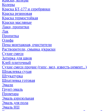
Краски, колеры
Колеры
Краска БТ-177 и серебрянки
Краска резиновая
Краска термостойкая
Краски масляные
Лаки, пропитки
Лак
Пропитка
Олифа
Пена монтажная, очистители
Растворители, смывка д/краски
Сухие смеси
Затирка для швов
Клей плиточный
Сухие смеси прочие (гипс, мел, известь,цемент...)
Шпаклевка сухая
Штукатурка
Шпатлевка готовая
Эмали
Грунт-эмаль
Промтара
Эмаль аэрозольная
Эмаль для пола
Эмаль НЦ