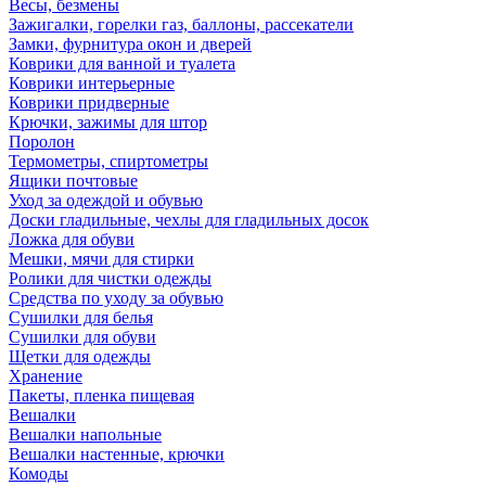
Весы, безмены
Зажигалки, горелки газ, баллоны, рассекатели
Замки, фурнитура окон и дверей
Коврики для ванной и туалета
Коврики интерьерные
Коврики придверные
Крючки, зажимы для штор
Поролон
Термометры, спиртометры
Ящики почтовые
Уход за одеждой и обувью
Доски гладильные, чехлы для гладильных досок
Ложка для обуви
Мешки, мячи для стирки
Ролики для чистки одежды
Средства по уходу за обувью
Сушилки для белья
Сушилки для обуви
Щетки для одежды
Хранение
Пакеты, пленка пищевая
Вешалки
Вешалки напольные
Вешалки настенные, крючки
Комоды