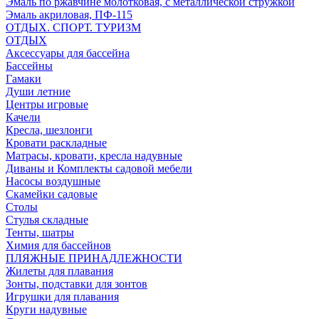
Эмаль по ржавчине молотковая, с металлической стружкой
Эмаль акриловая, ПФ-115
ОТДЫХ. СПОРТ. ТУРИЗМ
ОТДЫХ
Аксессуары для бассейна
Бассейны
Гамаки
Души летние
Центры игровые
Качели
Кресла, шезлонги
Кровати раскладные
Матрасы, кровати, кресла надувные
Диваны и Комплекты садовой мебели
Насосы воздушные
Скамейки садовые
Столы
Стулья складные
Тенты, шатры
Химия для бассейнов
ПЛЯЖНЫЕ ПРИНАДЛЕЖНОСТИ
Жилеты для плавания
Зонты, подставки для зонтов
Игрушки для плавания
Круги надувные