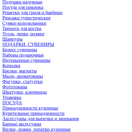
Подушки надувные
Посуда для пикника
Решетки для гриля и барбекю
Рюкзаки туристические
Сумки-холодильники
Треноги для костра
Уголь, дрова, розжиг
Шампуры
ПОДАРКИ. СУВЕНИРЫ
Бизнес сувениры
Наборы подарочные
Интерьерные сувениры
Копилки
Брелки, магниты
Мыло, ароматовары
Фигурки, статуэтки
Фототовары
Шкатулки, ключницы
Упаковка
ПОСУДА
Принадлежности кухонные
Курительные принадлежности
Аксессуары для выпечки и запекания
Барные аксессуары
Вилки, ложки, лопатки кухонные