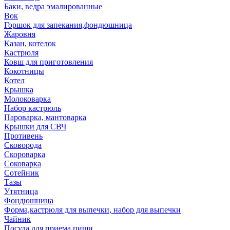
Баки, ведра эмалированные
Вок
Горшок для запекания,фондюшница
Жаровня
Казан, котелок
Кастрюля
Ковш для приготовления
Кокотницы
Котел
Крышка
Молоковарка
Набор кастрюль
Пароварка, мантоварка
Крышки для СВЧ
Противень
Сковорода
Скороварка
Соковарка
Сотейник
Тазы
Утятница
Фондюшница
Форма,кастрюля для выпечки, набор для выпечки
Чайник
Посуда для приема пищи