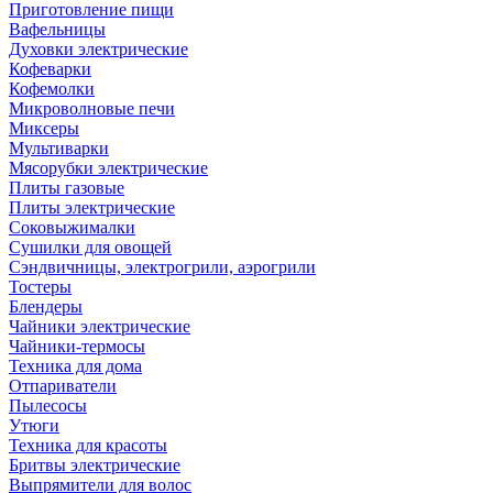
Приготовление пищи
Вафельницы
Духовки электрические
Кофеварки
Кофемолки
Микроволновые печи
Миксеры
Мультиварки
Мясорубки электрические
Плиты газовые
Плиты электрические
Соковыжималки
Сушилки для овощей
Сэндвичницы, электрогрили, аэрогрили
Тостеры
Блендеры
Чайники электрические
Чайники-термосы
Техника для дома
Отпариватели
Пылесосы
Утюги
Техника для красоты
Бритвы электрические
Выпрямители для волос