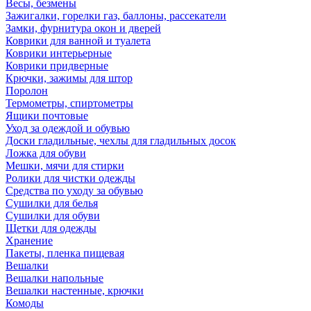
Весы, безмены
Зажигалки, горелки газ, баллоны, рассекатели
Замки, фурнитура окон и дверей
Коврики для ванной и туалета
Коврики интерьерные
Коврики придверные
Крючки, зажимы для штор
Поролон
Термометры, спиртометры
Ящики почтовые
Уход за одеждой и обувью
Доски гладильные, чехлы для гладильных досок
Ложка для обуви
Мешки, мячи для стирки
Ролики для чистки одежды
Средства по уходу за обувью
Сушилки для белья
Сушилки для обуви
Щетки для одежды
Хранение
Пакеты, пленка пищевая
Вешалки
Вешалки напольные
Вешалки настенные, крючки
Комоды