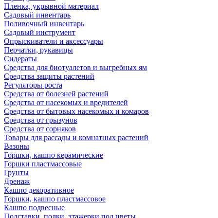
Пленка, укрывной материал
Садовый инвентарь
Поливочный инвентарь
Садовый инструмент
Опрыскиватели и аксессуары
Перчатки, рукавицы
Сидераты
Средства для биотуалетов и выгребных ям
Средства защиты растений
Регуляторы роста
Средства от болезней растений
Средства от насекомых и вредителей
Средства от бытовых насекомых и комаров
Средства от грызунов
Средства от сорняков
Товары для рассады и комнатных растений
Вазоны
Горшки, кашпо керамические
Горшки пластмассовые
Грунты
Дренаж
Кашпо декоративное
Горшки, кашпо пластмассовое
Кашпо подвесные
Подставки, полки, этажерки под цветы