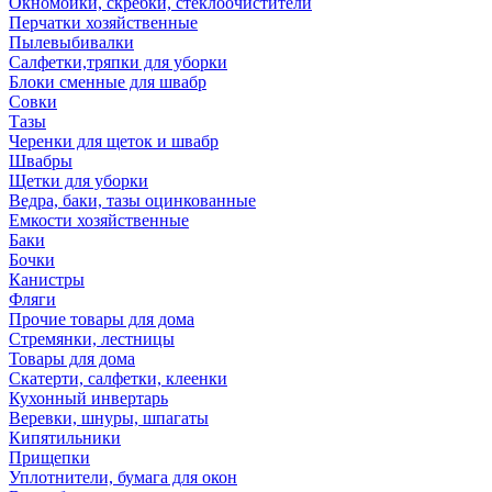
Окномойки, скребки, стеклоочистители
Перчатки хозяйственные
Пылевыбивалки
Салфетки,тряпки для уборки
Блоки сменные для швабр
Совки
Тазы
Черенки для щеток и швабр
Швабры
Щетки для уборки
Ведра, баки, тазы оцинкованные
Емкости хозяйственные
Баки
Бочки
Канистры
Фляги
Прочие товары для дома
Стремянки, лестницы
Товары для дома
Скатерти, салфетки, клеенки
Кухонный инвертарь
Веревки, шнуры, шпагаты
Кипятильники
Прищепки
Уплотнители, бумага для окон