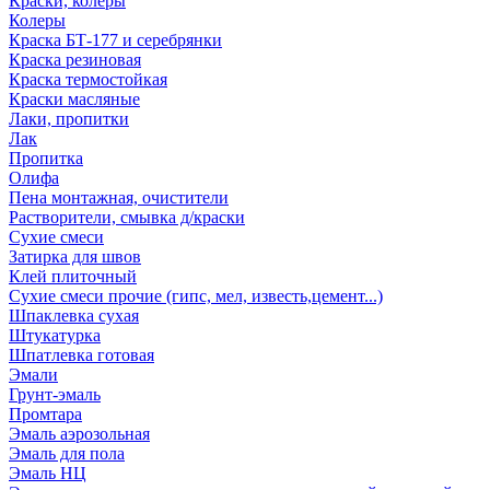
Краски, колеры
Колеры
Краска БТ-177 и серебрянки
Краска резиновая
Краска термостойкая
Краски масляные
Лаки, пропитки
Лак
Пропитка
Олифа
Пена монтажная, очистители
Растворители, смывка д/краски
Сухие смеси
Затирка для швов
Клей плиточный
Сухие смеси прочие (гипс, мел, известь,цемент...)
Шпаклевка сухая
Штукатурка
Шпатлевка готовая
Эмали
Грунт-эмаль
Промтара
Эмаль аэрозольная
Эмаль для пола
Эмаль НЦ