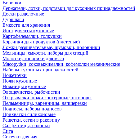
Воронки
Держатели, лотки, подставки для кухонных принадлежностей
Доски разделочные
Дуршлаги
Емкости для хранения
Инструменты кухонные
Картофелемялки, толкушки
Корзинки для продуктов (плетеные)
Ложки разливательные, шумовки, половники
Мельницы, емкости, наборы для специй
Молотки, топорики для мяса
Мясорубки, соковыжималки, кофемолки механические
Наборы кухонных принадежностей
Ножеточки
Ножи кухонные
Ножницы кухонные
Овощечистки, рыбочистки
Открывалки, ножи консервные, штопоры
Пельменницы, варенницы, лапшерезки
Подносы, наборы подносов
Прихватки силиконовые
Решетки, сетки в раковину
Салфетницы, солонки
Сита
Ситечки для чая