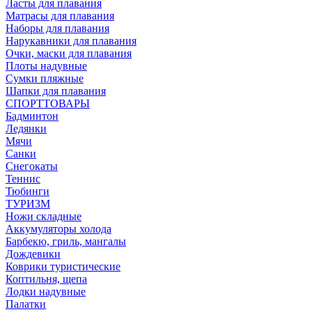
Ласты для плавания
Матрасы для плавания
Наборы для плавания
Нарукавники для плавания
Очки, маски для плавания
Плоты надувные
Сумки пляжные
Шапки для плавания
СПОРТТОВАРЫ
Бадминтон
Ледянки
Мячи
Санки
Снегокаты
Теннис
Тюбинги
ТУРИЗМ
Ножи складные
Аккумуляторы холода
Барбекю, гриль, мангалы
Дождевики
Коврики туристические
Коптильня, щепа
Лодки надувные
Палатки