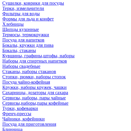
Сушилки, коврики для посуды
Терки, измельчители
Фильтры для воды
Формы для льда и конфет
Хлебницы
Щипцы кухонные
Термосы, термокружки
Посуда для напитков
Бокалы, кружки для пива
Бокалы, стаканы
Кувшины, графины,штофы, наборы
Наборы для спиртных напитков
Наборы свадебные
Стаканы, наборы стаканов
Стопки, рюмки, наборы стопок
Посуда чайно-кофейная
Кружки, наборы кружек, чашки
Сахарницы, дозаторы для сахара
Сервизы, наборы, пары чайные
Сервизы,наборы,пары кофейные
Турки, кофеварки
Френч-прессы
Чайники, кофейники
Посуда для приготовления
Блинница