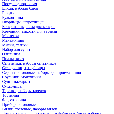
Посуда одноразовая
Блюда, наборы блюд
Блюдца
Бульонница
Икорницы, шпротницы
Конфетницы, вазы для конфет
Креманки, емкости для варенья
Масленка
Менажницы
Миски, тазики
Набор для суши
Оливница
Пиалы, кисэ
Салатники, наборы салатников
Селедочницы, шубницы
Сервизы столовые, наборы для приема пищи
Соусники, молочники
Супница,мармит
Сухарницы
Тарелки, наборы тарелок
Тортница
Фруктовница
Приборы столовые
Вилки столовые, наборы вилок
Ложки, столовые, десертные, кофейные,чайные, наборы