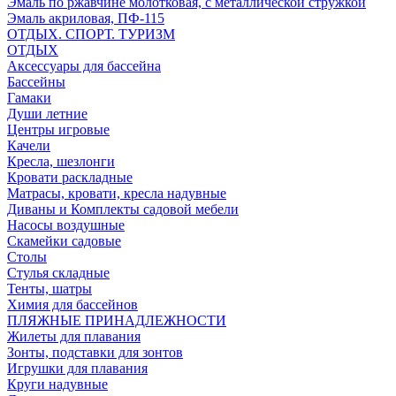
Эмаль по ржавчине молотковая, с металлической стружкой
Эмаль акриловая, ПФ-115
ОТДЫХ. СПОРТ. ТУРИЗМ
ОТДЫХ
Аксессуары для бассейна
Бассейны
Гамаки
Души летние
Центры игровые
Качели
Кресла, шезлонги
Кровати раскладные
Матрасы, кровати, кресла надувные
Диваны и Комплекты садовой мебели
Насосы воздушные
Скамейки садовые
Столы
Стулья складные
Тенты, шатры
Химия для бассейнов
ПЛЯЖНЫЕ ПРИНАДЛЕЖНОСТИ
Жилеты для плавания
Зонты, подставки для зонтов
Игрушки для плавания
Круги надувные