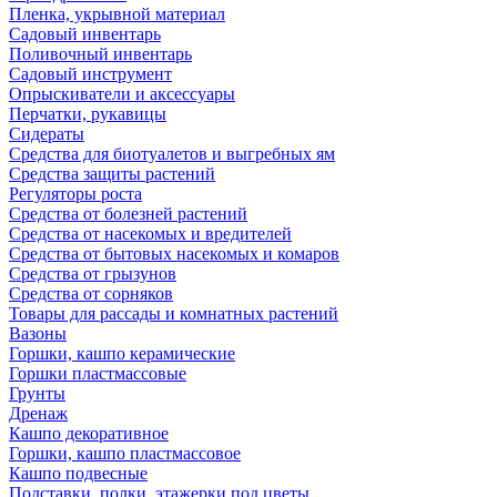
Пленка, укрывной материал
Садовый инвентарь
Поливочный инвентарь
Садовый инструмент
Опрыскиватели и аксессуары
Перчатки, рукавицы
Сидераты
Средства для биотуалетов и выгребных ям
Средства защиты растений
Регуляторы роста
Средства от болезней растений
Средства от насекомых и вредителей
Средства от бытовых насекомых и комаров
Средства от грызунов
Средства от сорняков
Товары для рассады и комнатных растений
Вазоны
Горшки, кашпо керамические
Горшки пластмассовые
Грунты
Дренаж
Кашпо декоративное
Горшки, кашпо пластмассовое
Кашпо подвесные
Подставки, полки, этажерки под цветы