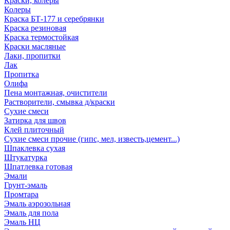
Краски, колеры
Колеры
Краска БТ-177 и серебрянки
Краска резиновая
Краска термостойкая
Краски масляные
Лаки, пропитки
Лак
Пропитка
Олифа
Пена монтажная, очистители
Растворители, смывка д/краски
Сухие смеси
Затирка для швов
Клей плиточный
Сухие смеси прочие (гипс, мел, известь,цемент...)
Шпаклевка сухая
Штукатурка
Шпатлевка готовая
Эмали
Грунт-эмаль
Промтара
Эмаль аэрозольная
Эмаль для пола
Эмаль НЦ