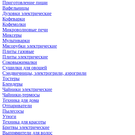
Приготовление пищи
Вафельницы
Духовки электрические
Кофеварки
Кофемолки
Микроволновые печи
Миксеры
Мультиварки
Мясорубки электрические
Плиты газовые
Плиты электрические
Соковыжималки
Сушилки для овощей
Сэндвичницы, электрогрили, аэрогрили
Тостеры
Блендеры
Чайники электрические
Чайники-термосы
Техника для дома
Отпариватели
Пылесосы
Утюги
Техника для красоты
Бритвы электрические
Выпрямители для волос