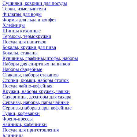
Сушилки, коврики для посуды
Терки, измельчители
Фильтры для воды
Формы для льда и конфет
Хлебницы
Щипцы кухонные
Термосы, термокружки
Посуда для напитков
Бокалы, кружки для пива
Бокалы, стаканы
Кувшины, графины,штофы, наборы
Наборы для спиртных напитков
Наборы свадебные
Стаканы, наборы стаканов
Стопки, рюмки, наборы стопок
Посуда чайно-кофейная
Кружки, наборы кружек, чашки
Сахарницы, дозаторы для сахара
Сервизы, наборы, пары чайные
Сервизы,наборы,пары кофейные
Турки, кофеварки
Френч-прессы
Чайники, кофейники
Посуда для приготовления
Блинница