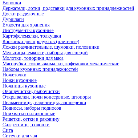
Воронки
Держатели, лотки, подставки для кухонных принадлежностей
Доски разделочные
Дуршлаги
Емкости для хранения
Инструменты кухонные
Картофелемялки, толкушки
Корзинки для продуктов (плетеные)
Ложки разливательные, шумовки, половники
Мельницы, емкости, наборы для специй
Молотки, топорики для мяса
Мясорубки, соковыжималки, кофемолки механические
Наборы кухонных принадежностей
Ножеточки
Ножи кухонные
Ножницы кухонные
Овощечистки, рыбочистки
Открывалки, ножи консервные, штопоры
Пельменницы, варенницы, лапшерезки
Подносы, наборы подносов
Прихватки силиконовые
Решетки, сетки в раковину
Салфетницы, солонки
Сита
Ситечки для чая