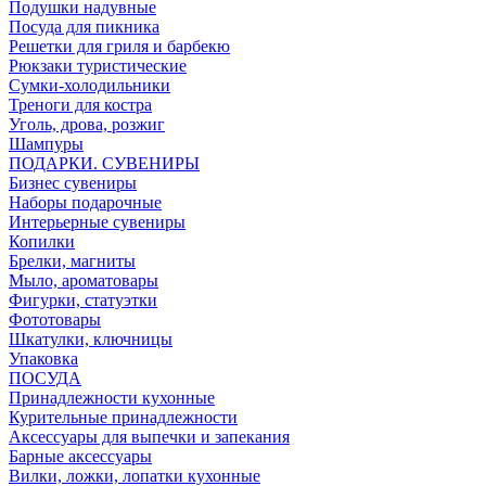
Подушки надувные
Посуда для пикника
Решетки для гриля и барбекю
Рюкзаки туристические
Сумки-холодильники
Треноги для костра
Уголь, дрова, розжиг
Шампуры
ПОДАРКИ. СУВЕНИРЫ
Бизнес сувениры
Наборы подарочные
Интерьерные сувениры
Копилки
Брелки, магниты
Мыло, ароматовары
Фигурки, статуэтки
Фототовары
Шкатулки, ключницы
Упаковка
ПОСУДА
Принадлежности кухонные
Курительные принадлежности
Аксессуары для выпечки и запекания
Барные аксессуары
Вилки, ложки, лопатки кухонные