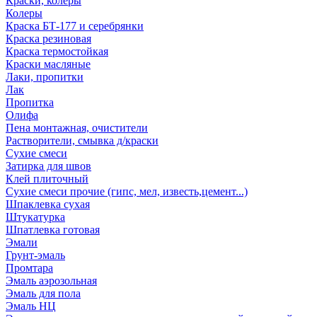
Краски, колеры
Колеры
Краска БТ-177 и серебрянки
Краска резиновая
Краска термостойкая
Краски масляные
Лаки, пропитки
Лак
Пропитка
Олифа
Пена монтажная, очистители
Растворители, смывка д/краски
Сухие смеси
Затирка для швов
Клей плиточный
Сухие смеси прочие (гипс, мел, известь,цемент...)
Шпаклевка сухая
Штукатурка
Шпатлевка готовая
Эмали
Грунт-эмаль
Промтара
Эмаль аэрозольная
Эмаль для пола
Эмаль НЦ