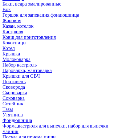
Баки, ведра эмалированные
Вок
Горшок для запекания,фондюшница
Жаровня
Казан, котелок
Кастрюля
Ковш для приготовления
Кокотницы
Котел
Крышка
Молоковарка
Набор кастрюль
Пароварка, мантоварка
Крышки для СВЧ
Противень
Сковорода
Скороварка
Соковарка
Сотейник
Тазы
Утятница
Фондюшница
Форма,кастрюля для выпечки, набор для выпечки
Чайник
Посуда для приема пищи