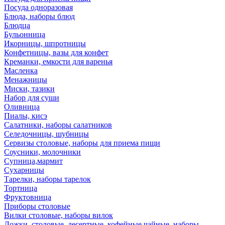
Посуда одноразовая
Блюда, наборы блюд
Блюдца
Бульонница
Икорницы, шпротницы
Конфетницы, вазы для конфет
Креманки, емкости для варенья
Масленка
Менажницы
Миски, тазики
Набор для суши
Оливница
Пиалы, кисэ
Салатники, наборы салатников
Селедочницы, шубницы
Сервизы столовые, наборы для приема пищи
Соусники, молочники
Супница,мармит
Сухарницы
Тарелки, наборы тарелок
Тортница
Фруктовница
Приборы столовые
Вилки столовые, наборы вилок
Ложки, столовые, десертные, кофейные,чайные, наборы