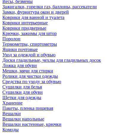
Весы, безмены
Зажигалки, горелки газ, баллоны, рассекатели
Замки, фурнитура окон и дверей
Коврики для ванной и туалета
Коврики интерьерные
Коврики придверные
Крючки, зажимы для штор
Поролон
Термометры, спиртометры
Ящики почтовые
Уход за одеждой и обувью
Доски гладильные, чехлы для гладильных досок
Ложка для обуви
Мешки, мячи для стирки
Ролики для чистки одежды
Средства по уходу за обувью
Сушилки для белья
Сушилки для обуви
Щетки для одежды
Хранение
Пакеты, пленка пищевая
Вешалки
Вешалки напольные
Вешалки настенные, крючки
Комоды