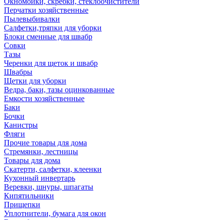
Окномойки, скребки, стеклоочистители
Перчатки хозяйственные
Пылевыбивалки
Салфетки,тряпки для уборки
Блоки сменные для швабр
Совки
Тазы
Черенки для щеток и швабр
Швабры
Щетки для уборки
Ведра, баки, тазы оцинкованные
Емкости хозяйственные
Баки
Бочки
Канистры
Фляги
Прочие товары для дома
Стремянки, лестницы
Товары для дома
Скатерти, салфетки, клеенки
Кухонный инвертарь
Веревки, шнуры, шпагаты
Кипятильники
Прищепки
Уплотнители, бумага для окон