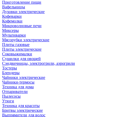
Приготовление пищи
Вафельницы
Духовки электрические
Кофеварки
Кофемолки
Микроволновые печи
Миксеры
Мультиварки
Мясорубки электрические
Плиты газовые
Плиты электрические
Соковыжималки
Сушилки для овощей
Сэндвичницы, электрогрили, аэрогрили
Тостеры
Блендеры
Чайники электрические
Чайники-термосы
Техника для дома
Отпариватели
Пылесосы
Утюги
Техника для красоты
Бритвы электрические
Выпрямители для волос