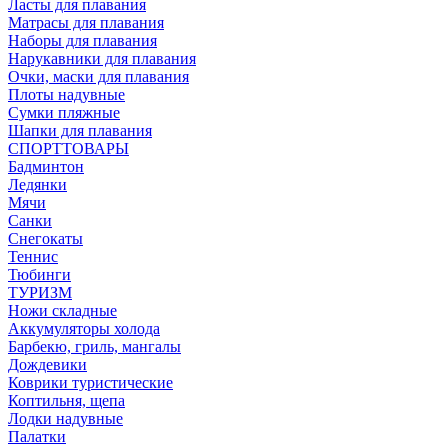
Ласты для плавания
Матрасы для плавания
Наборы для плавания
Нарукавники для плавания
Очки, маски для плавания
Плоты надувные
Сумки пляжные
Шапки для плавания
СПОРТТОВАРЫ
Бадминтон
Ледянки
Мячи
Санки
Снегокаты
Теннис
Тюбинги
ТУРИЗМ
Ножи складные
Аккумуляторы холода
Барбекю, гриль, мангалы
Дождевики
Коврики туристические
Коптильня, щепа
Лодки надувные
Палатки