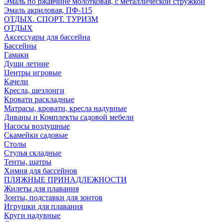
Эмаль по ржавчине молотковая, с металлической стружкой
Эмаль акриловая, ПФ-115
ОТДЫХ. СПОРТ. ТУРИЗМ
ОТДЫХ
Аксессуары для бассейна
Бассейны
Гамаки
Души летние
Центры игровые
Качели
Кресла, шезлонги
Кровати раскладные
Матрасы, кровати, кресла надувные
Диваны и Комплекты садовой мебели
Насосы воздушные
Скамейки садовые
Столы
Стулья складные
Тенты, шатры
Химия для бассейнов
ПЛЯЖНЫЕ ПРИНАДЛЕЖНОСТИ
Жилеты для плавания
Зонты, подставки для зонтов
Игрушки для плавания
Круги надувные