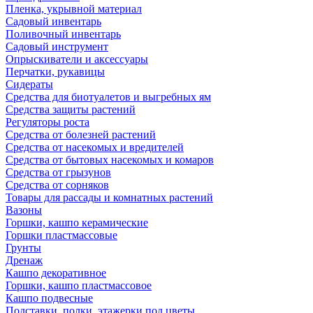
Пленка, укрывной материал
Садовый инвентарь
Поливочный инвентарь
Садовый инструмент
Опрыскиватели и аксессуары
Перчатки, рукавицы
Сидераты
Средства для биотуалетов и выгребных ям
Средства защиты растений
Регуляторы роста
Средства от болезней растений
Средства от насекомых и вредителей
Средства от бытовых насекомых и комаров
Средства от грызунов
Средства от сорняков
Товары для рассады и комнатных растений
Вазоны
Горшки, кашпо керамические
Горшки пластмассовые
Грунты
Дренаж
Кашпо декоративное
Горшки, кашпо пластмассовое
Кашпо подвесные
Подставки, полки, этажерки под цветы