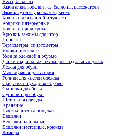
Весы, безмены
Зажигалки, горелки газ, баллоны, рассекатели
Замки, фурнитура окон и дверей
Коврики для ванной и туалета
Коврики интерьерные
Коврики придверные
Крючки, зажимы для штор
Поролон
Термометры, спиртометры
Ящики почтовые
Уход за одеждой и обувью
Доски гладильные, чехлы для гладильных досок
Ложка для обуви
Мешки, мячи для стирки
Ролики для чистки одежды
Средства по уходу за обувью
Сушилки для белья
Сушилки для обуви
Щетки для одежды
Хранение
Пакеты, пленка пищевая
Вешалки
Вешалки напольные
Вешалки настенные, крючки
Комоды