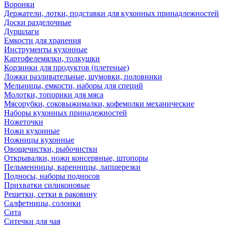
Воронки
Держатели, лотки, подставки для кухонных принадлежностей
Доски разделочные
Дуршлаги
Емкости для хранения
Инструменты кухонные
Картофелемялки, толкушки
Корзинки для продуктов (плетеные)
Ложки разливательные, шумовки, половники
Мельницы, емкости, наборы для специй
Молотки, топорики для мяса
Мясорубки, соковыжималки, кофемолки механические
Наборы кухонных принадежностей
Ножеточки
Ножи кухонные
Ножницы кухонные
Овощечистки, рыбочистки
Открывалки, ножи консервные, штопоры
Пельменницы, варенницы, лапшерезки
Подносы, наборы подносов
Прихватки силиконовые
Решетки, сетки в раковину
Салфетницы, солонки
Сита
Ситечки для чая