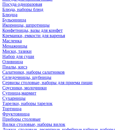
Посуда одноразовая
Блюда, наборы блюд
Блюдца
Бульонница
Икорницы, шпротницы
Конфетницы, вазы для конфет
Креманки, емкости для варенья
Масленка
Менажницы
Миски, тазики
Набор для суши
Оливница
Пиалы, кисэ
Салатники, наборы салатников
Селедочницы, шубницы
Сервизы столовые, наборы для приема пищи
Соусники, молочники
Супница,мармит
Сухарницы
Тарелки, наборы тарелок
Тортница
Фруктовница
Приборы столовые
Вилки столовые, наборы вилок
Ложки, столовые, десертные, кофейные,чайные, наборы