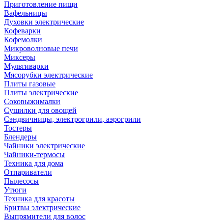
Приготовление пищи
Вафельницы
Духовки электрические
Кофеварки
Кофемолки
Микроволновые печи
Миксеры
Мультиварки
Мясорубки электрические
Плиты газовые
Плиты электрические
Соковыжималки
Сушилки для овощей
Сэндвичницы, электрогрили, аэрогрили
Тостеры
Блендеры
Чайники электрические
Чайники-термосы
Техника для дома
Отпариватели
Пылесосы
Утюги
Техника для красоты
Бритвы электрические
Выпрямители для волос