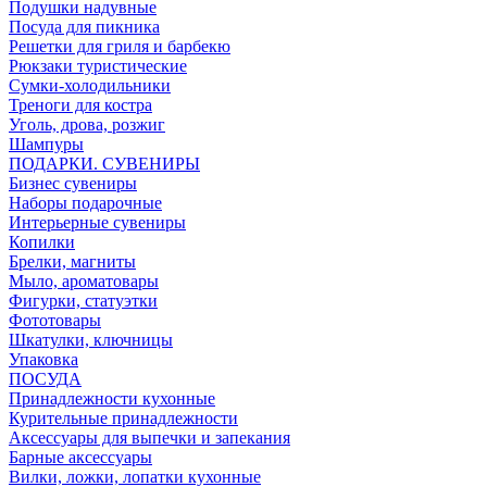
Подушки надувные
Посуда для пикника
Решетки для гриля и барбекю
Рюкзаки туристические
Сумки-холодильники
Треноги для костра
Уголь, дрова, розжиг
Шампуры
ПОДАРКИ. СУВЕНИРЫ
Бизнес сувениры
Наборы подарочные
Интерьерные сувениры
Копилки
Брелки, магниты
Мыло, ароматовары
Фигурки, статуэтки
Фототовары
Шкатулки, ключницы
Упаковка
ПОСУДА
Принадлежности кухонные
Курительные принадлежности
Аксессуары для выпечки и запекания
Барные аксессуары
Вилки, ложки, лопатки кухонные