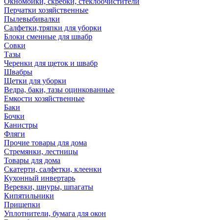
Окномойки, скребки, стеклоочистители
Перчатки хозяйственные
Пылевыбивалки
Салфетки,тряпки для уборки
Блоки сменные для швабр
Совки
Тазы
Черенки для щеток и швабр
Швабры
Щетки для уборки
Ведра, баки, тазы оцинкованные
Емкости хозяйственные
Баки
Бочки
Канистры
Фляги
Прочие товары для дома
Стремянки, лестницы
Товары для дома
Скатерти, салфетки, клеенки
Кухонный инвертарь
Веревки, шнуры, шпагаты
Кипятильники
Прищепки
Уплотнители, бумага для окон