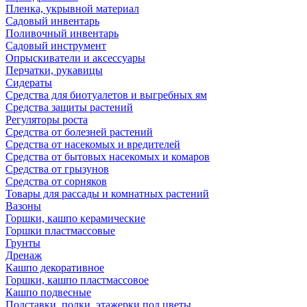
Пленка, укрывной материал
Садовый инвентарь
Поливочный инвентарь
Садовый инструмент
Опрыскиватели и аксессуары
Перчатки, рукавицы
Сидераты
Средства для биотуалетов и выгребных ям
Средства защиты растений
Регуляторы роста
Средства от болезней растений
Средства от насекомых и вредителей
Средства от бытовых насекомых и комаров
Средства от грызунов
Средства от сорняков
Товары для рассады и комнатных растений
Вазоны
Горшки, кашпо керамические
Горшки пластмассовые
Грунты
Дренаж
Кашпо декоративное
Горшки, кашпо пластмассовое
Кашпо подвесные
Подставки, полки, этажерки под цветы