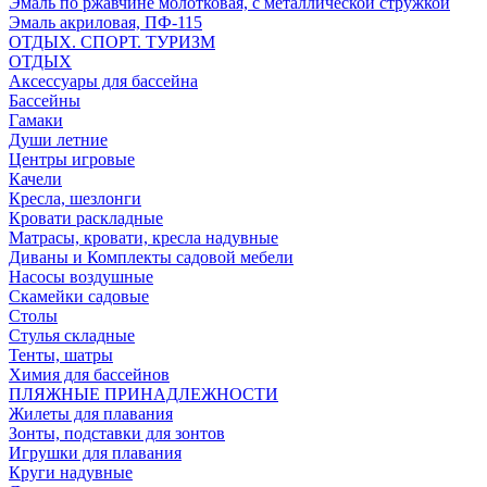
Эмаль по ржавчине молотковая, с металлической стружкой
Эмаль акриловая, ПФ-115
ОТДЫХ. СПОРТ. ТУРИЗМ
ОТДЫХ
Аксессуары для бассейна
Бассейны
Гамаки
Души летние
Центры игровые
Качели
Кресла, шезлонги
Кровати раскладные
Матрасы, кровати, кресла надувные
Диваны и Комплекты садовой мебели
Насосы воздушные
Скамейки садовые
Столы
Стулья складные
Тенты, шатры
Химия для бассейнов
ПЛЯЖНЫЕ ПРИНАДЛЕЖНОСТИ
Жилеты для плавания
Зонты, подставки для зонтов
Игрушки для плавания
Круги надувные