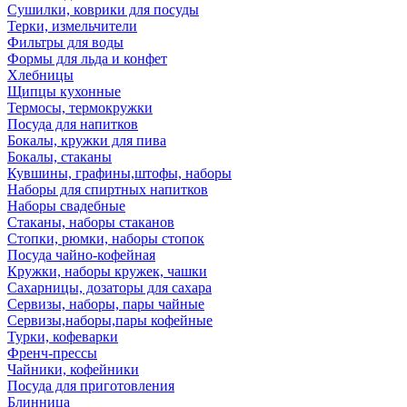
Сушилки, коврики для посуды
Терки, измельчители
Фильтры для воды
Формы для льда и конфет
Хлебницы
Щипцы кухонные
Термосы, термокружки
Посуда для напитков
Бокалы, кружки для пива
Бокалы, стаканы
Кувшины, графины,штофы, наборы
Наборы для спиртных напитков
Наборы свадебные
Стаканы, наборы стаканов
Стопки, рюмки, наборы стопок
Посуда чайно-кофейная
Кружки, наборы кружек, чашки
Сахарницы, дозаторы для сахара
Сервизы, наборы, пары чайные
Сервизы,наборы,пары кофейные
Турки, кофеварки
Френч-прессы
Чайники, кофейники
Посуда для приготовления
Блинница