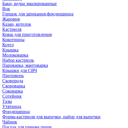
Баки, ведра эмалированные
Вок
Горшок для запекания,фондюшница
Жаровня
Казан, котелок
Кастрюля
Ковш для приготовления
Кокотницы
Котел
Крышка
Молоковарка
Набор кастрюль
Пароварка, мантоварка
Крышки для СВЧ
Противень
Сковорода
Скороварка
Соковарка
Сотейник
Тазы
Утятница
Фондюшница
Форма,кастрюля для выпечки, набор для выпечки
Чайник
Посуда для приема пищи