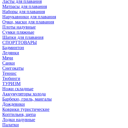
Ласты для плавания
Матрасы для плавания
Наборы для плавания
Нарукавники для плавания
Очки, маски для плавания
Плоты надувные
Сумки пляжные
Шапки для плавания
СПОРТТОВАРЫ
Бадминтон
Ледянки
Мячи
Санки
Снегокаты
Теннис
Тюбинги
ТУРИЗМ
Ножи складные
Аккумуляторы холода
Барбекю, гриль, мангалы
Дождевики
Коврики туристические
Коптильня, щепа
Лодки надувные
Палатки