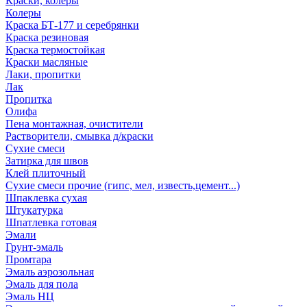
Краски, колеры
Колеры
Краска БТ-177 и серебрянки
Краска резиновая
Краска термостойкая
Краски масляные
Лаки, пропитки
Лак
Пропитка
Олифа
Пена монтажная, очистители
Растворители, смывка д/краски
Сухие смеси
Затирка для швов
Клей плиточный
Сухие смеси прочие (гипс, мел, известь,цемент...)
Шпаклевка сухая
Штукатурка
Шпатлевка готовая
Эмали
Грунт-эмаль
Промтара
Эмаль аэрозольная
Эмаль для пола
Эмаль НЦ