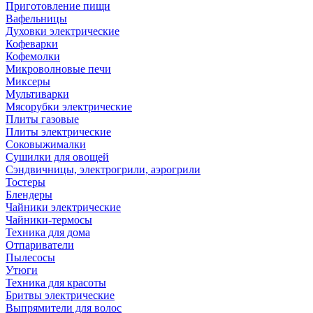
Приготовление пищи
Вафельницы
Духовки электрические
Кофеварки
Кофемолки
Микроволновые печи
Миксеры
Мультиварки
Мясорубки электрические
Плиты газовые
Плиты электрические
Соковыжималки
Сушилки для овощей
Сэндвичницы, электрогрили, аэрогрили
Тостеры
Блендеры
Чайники электрические
Чайники-термосы
Техника для дома
Отпариватели
Пылесосы
Утюги
Техника для красоты
Бритвы электрические
Выпрямители для волос