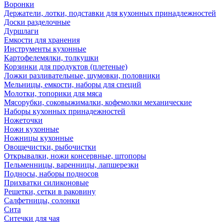
Воронки
Держатели, лотки, подставки для кухонных принадлежностей
Доски разделочные
Дуршлаги
Емкости для хранения
Инструменты кухонные
Картофелемялки, толкушки
Корзинки для продуктов (плетеные)
Ложки разливательные, шумовки, половники
Мельницы, емкости, наборы для специй
Молотки, топорики для мяса
Мясорубки, соковыжималки, кофемолки механические
Наборы кухонных принадежностей
Ножеточки
Ножи кухонные
Ножницы кухонные
Овощечистки, рыбочистки
Открывалки, ножи консервные, штопоры
Пельменницы, варенницы, лапшерезки
Подносы, наборы подносов
Прихватки силиконовые
Решетки, сетки в раковину
Салфетницы, солонки
Сита
Ситечки для чая