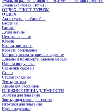
Эмаль по ржавчине молотковая, с металлической стружкой
Эмаль акриловая, ПФ-115
ОТДЫХ. СПОРТ. ТУРИЗМ
ОТДЫХ
Аксессуары для бассейна
Бассейны
Гамаки
Души летние
Центры игровые
Качели
Кресла, шезлонги
Кровати раскладные
Матрасы, кровати, кресла надувные
Диваны и Комплекты садовой мебели
Насосы воздушные
Скамейки садовые
Столы
Стулья складные
Тенты, шатры
Химия для бассейнов
ПЛЯЖНЫЕ ПРИНАДЛЕЖНОСТИ
Жилеты для плавания
Зонты, подставки для зонтов
Игрушки для плавания
Круги надувные