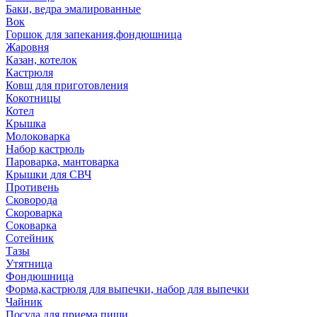
Баки, ведра эмалированные
Вок
Горшок для запекания,фондюшница
Жаровня
Казан, котелок
Кастрюля
Ковш для приготовления
Кокотницы
Котел
Крышка
Молоковарка
Набор кастрюль
Пароварка, мантоварка
Крышки для СВЧ
Противень
Сковорода
Скороварка
Соковарка
Сотейник
Тазы
Утятница
Фондюшница
Форма,кастрюля для выпечки, набор для выпечки
Чайник
Посуда для приема пищи