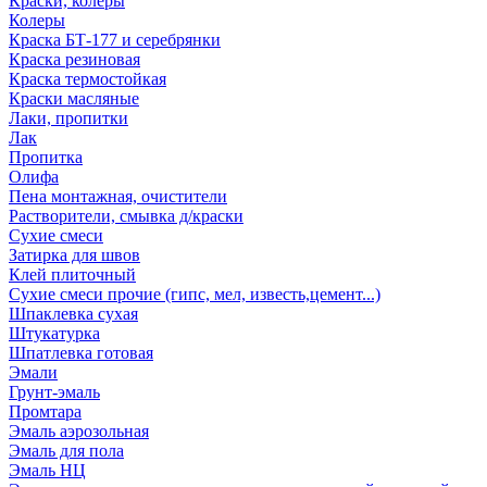
Краски, колеры
Колеры
Краска БТ-177 и серебрянки
Краска резиновая
Краска термостойкая
Краски масляные
Лаки, пропитки
Лак
Пропитка
Олифа
Пена монтажная, очистители
Растворители, смывка д/краски
Сухие смеси
Затирка для швов
Клей плиточный
Сухие смеси прочие (гипс, мел, известь,цемент...)
Шпаклевка сухая
Штукатурка
Шпатлевка готовая
Эмали
Грунт-эмаль
Промтара
Эмаль аэрозольная
Эмаль для пола
Эмаль НЦ