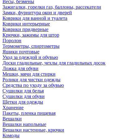
Весы, безмены
Зажигалки, горелки газ, баллоны, рассекатели
Замки, фурнитура окон и дверей
Коврики для ванной и туалета
Коврики интерьерные
Коврики придверные
Крючки, зажимы для штор
Поролон
Термометры, спиртометры
Ящики почтовые
Уход за одеждой и обувью
Доски гладильные, чехлы для гладильных досок
Ложка для обуви
Мешки, мячи для стирки
Ролики для чистки одежды
Средства по уходу за обувью
Сушилки для белья
Сушилки для обуви
Щетки для одежды
Хранение
Пакеты, пленка пищевая
Вешалки
Вешалки напольные
Вешалки настенные, крючки
Комоды