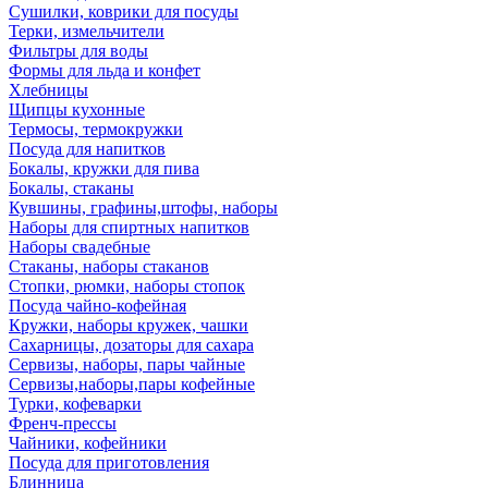
Сушилки, коврики для посуды
Терки, измельчители
Фильтры для воды
Формы для льда и конфет
Хлебницы
Щипцы кухонные
Термосы, термокружки
Посуда для напитков
Бокалы, кружки для пива
Бокалы, стаканы
Кувшины, графины,штофы, наборы
Наборы для спиртных напитков
Наборы свадебные
Стаканы, наборы стаканов
Стопки, рюмки, наборы стопок
Посуда чайно-кофейная
Кружки, наборы кружек, чашки
Сахарницы, дозаторы для сахара
Сервизы, наборы, пары чайные
Сервизы,наборы,пары кофейные
Турки, кофеварки
Френч-прессы
Чайники, кофейники
Посуда для приготовления
Блинница