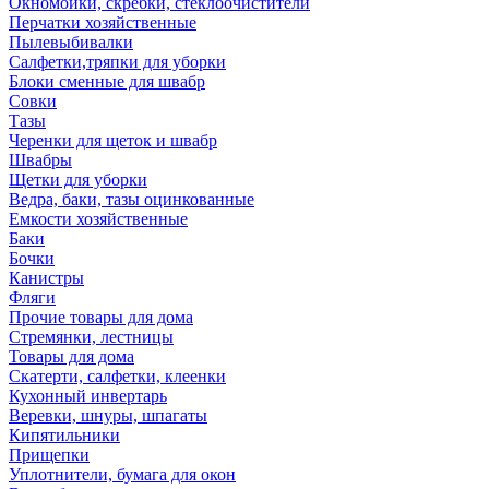
Окномойки, скребки, стеклоочистители
Перчатки хозяйственные
Пылевыбивалки
Салфетки,тряпки для уборки
Блоки сменные для швабр
Совки
Тазы
Черенки для щеток и швабр
Швабры
Щетки для уборки
Ведра, баки, тазы оцинкованные
Емкости хозяйственные
Баки
Бочки
Канистры
Фляги
Прочие товары для дома
Стремянки, лестницы
Товары для дома
Скатерти, салфетки, клеенки
Кухонный инвертарь
Веревки, шнуры, шпагаты
Кипятильники
Прищепки
Уплотнители, бумага для окон