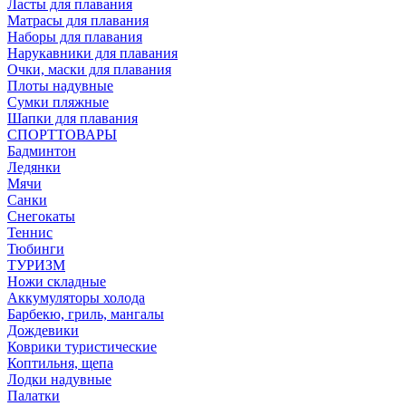
Ласты для плавания
Матрасы для плавания
Наборы для плавания
Нарукавники для плавания
Очки, маски для плавания
Плоты надувные
Сумки пляжные
Шапки для плавания
СПОРТТОВАРЫ
Бадминтон
Ледянки
Мячи
Санки
Снегокаты
Теннис
Тюбинги
ТУРИЗМ
Ножи складные
Аккумуляторы холода
Барбекю, гриль, мангалы
Дождевики
Коврики туристические
Коптильня, щепа
Лодки надувные
Палатки