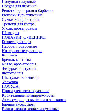
Подушки надувные
Посуда для пикника
Решетки для гриля и барбекю
Рюкзаки туристические
Сумки-холодильники
Треноги для костра
Уголь, дрова, розжиг
Шампуры
ПОДАРКИ. СУВЕНИРЫ
Бизнес сувениры
Наборы подарочные
Интерьерные сувениры
Копилки
Брелки, магниты
Мыло, ароматовары
Фигурки, статуэтки
Фототовары
Шкатулки, ключницы
Упаковка
ПОСУДА
Принадлежности кухонные
Курительные принадлежности
Аксессуары для выпечки и запекания
Барные аксессуары
Вилки, ложки, лопатки кухонные