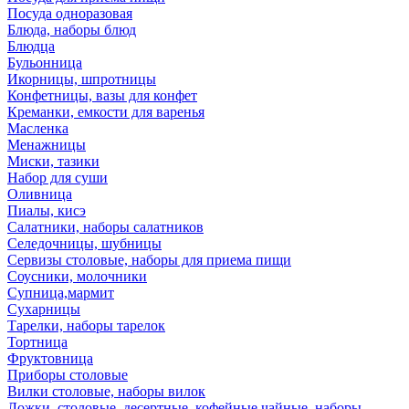
Посуда одноразовая
Блюда, наборы блюд
Блюдца
Бульонница
Икорницы, шпротницы
Конфетницы, вазы для конфет
Креманки, емкости для варенья
Масленка
Менажницы
Миски, тазики
Набор для суши
Оливница
Пиалы, кисэ
Салатники, наборы салатников
Селедочницы, шубницы
Сервизы столовые, наборы для приема пищи
Соусники, молочники
Супница,мармит
Сухарницы
Тарелки, наборы тарелок
Тортница
Фруктовница
Приборы столовые
Вилки столовые, наборы вилок
Ложки, столовые, десертные, кофейные,чайные, наборы