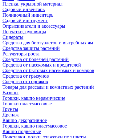
Пленка, укрывной материал
Садовый инвентарь
Поливочный инвентарь
Садовый инструмент
Опрыскиватели и аксессуары
Перчатки, рукавицы
Сидераты
Средства для биотуалетов и выгребных ям
Средства защиты растений
Регуляторы роста
Средства от болезней растений
Средства от насекомых и вредителей
Средства от бытовых насекомых и комаров
Средства от грызунов
Средства от сорняков
Товары для рассады и комнатных растений
Вазоны
Горшки, кашпо керамические
Горшки пластмассовые
Грунты
Дренаж
Кашпо декоративное
Горшки, кашпо пластмассовое
Кашпо подвесные
Подставки, полки, этажерки под цветы