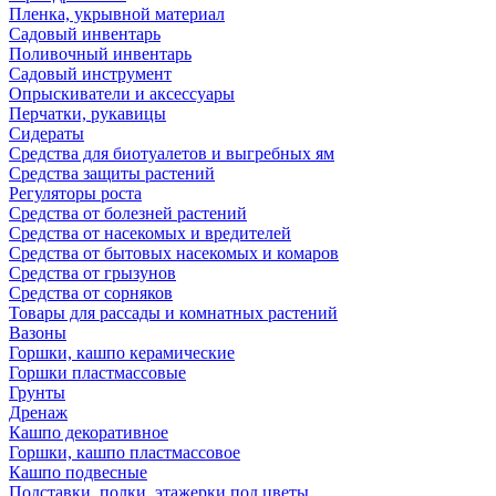
Пленка, укрывной материал
Садовый инвентарь
Поливочный инвентарь
Садовый инструмент
Опрыскиватели и аксессуары
Перчатки, рукавицы
Сидераты
Средства для биотуалетов и выгребных ям
Средства защиты растений
Регуляторы роста
Средства от болезней растений
Средства от насекомых и вредителей
Средства от бытовых насекомых и комаров
Средства от грызунов
Средства от сорняков
Товары для рассады и комнатных растений
Вазоны
Горшки, кашпо керамические
Горшки пластмассовые
Грунты
Дренаж
Кашпо декоративное
Горшки, кашпо пластмассовое
Кашпо подвесные
Подставки, полки, этажерки под цветы