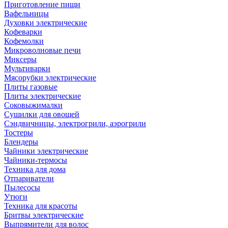
Приготовление пищи
Вафельницы
Духовки электрические
Кофеварки
Кофемолки
Микроволновые печи
Миксеры
Мультиварки
Мясорубки электрические
Плиты газовые
Плиты электрические
Соковыжималки
Сушилки для овощей
Сэндвичницы, электрогрили, аэрогрили
Тостеры
Блендеры
Чайники электрические
Чайники-термосы
Техника для дома
Отпариватели
Пылесосы
Утюги
Техника для красоты
Бритвы электрические
Выпрямители для волос