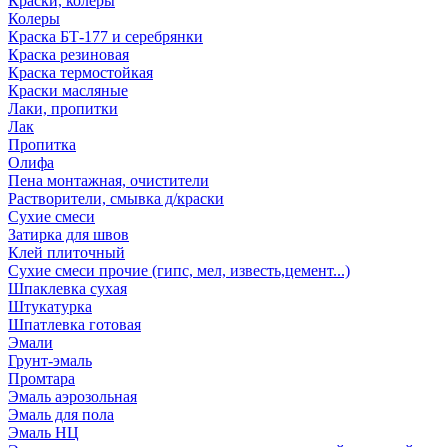
Краски, колеры
Колеры
Краска БТ-177 и серебрянки
Краска резиновая
Краска термостойкая
Краски масляные
Лаки, пропитки
Лак
Пропитка
Олифа
Пена монтажная, очистители
Растворители, смывка д/краски
Сухие смеси
Затирка для швов
Клей плиточный
Сухие смеси прочие (гипс, мел, известь,цемент...)
Шпаклевка сухая
Штукатурка
Шпатлевка готовая
Эмали
Грунт-эмаль
Промтара
Эмаль аэрозольная
Эмаль для пола
Эмаль НЦ