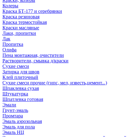
Краски, колеры
Колеры
Краска БТ-177 и серебрянки
Краска резиновая
Краска термостойкая
Краски масляные
Лаки, пропитки
Лак
Пропитка
Олифа
Пена монтажная, очистители
Растворители, смывка д/краски
Сухие смеси
Затирка для швов
Клей плиточный
Сухие смеси прочие (гипс, мел, известь,цемент...)
Шпаклевка сухая
Штукатурка
Шпатлевка готовая
Эмали
Грунт-эмаль
Промтара
Эмаль аэрозольная
Эмаль для пола
Эмаль НЦ