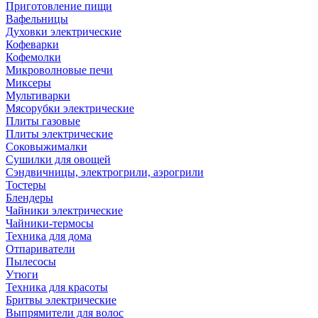
Приготовление пищи
Вафельницы
Духовки электрические
Кофеварки
Кофемолки
Микроволновые печи
Миксеры
Мультиварки
Мясорубки электрические
Плиты газовые
Плиты электрические
Соковыжималки
Сушилки для овощей
Сэндвичницы, электрогрили, аэрогрили
Тостеры
Блендеры
Чайники электрические
Чайники-термосы
Техника для дома
Отпариватели
Пылесосы
Утюги
Техника для красоты
Бритвы электрические
Выпрямители для волос