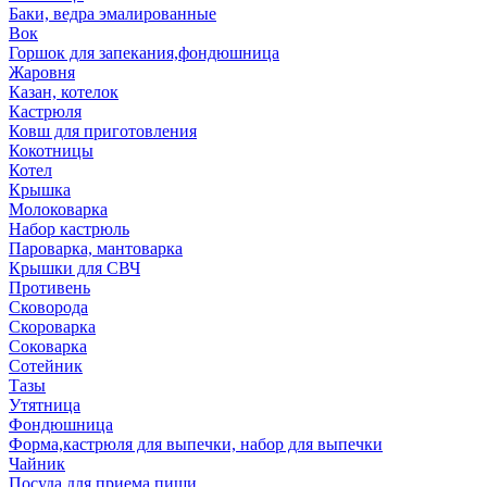
Баки, ведра эмалированные
Вок
Горшок для запекания,фондюшница
Жаровня
Казан, котелок
Кастрюля
Ковш для приготовления
Кокотницы
Котел
Крышка
Молоковарка
Набор кастрюль
Пароварка, мантоварка
Крышки для СВЧ
Противень
Сковорода
Скороварка
Соковарка
Сотейник
Тазы
Утятница
Фондюшница
Форма,кастрюля для выпечки, набор для выпечки
Чайник
Посуда для приема пищи