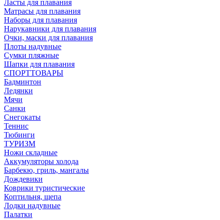
Ласты для плавания
Матрасы для плавания
Наборы для плавания
Нарукавники для плавания
Очки, маски для плавания
Плоты надувные
Сумки пляжные
Шапки для плавания
СПОРТТОВАРЫ
Бадминтон
Ледянки
Мячи
Санки
Снегокаты
Теннис
Тюбинги
ТУРИЗМ
Ножи складные
Аккумуляторы холода
Барбекю, гриль, мангалы
Дождевики
Коврики туристические
Коптильня, щепа
Лодки надувные
Палатки