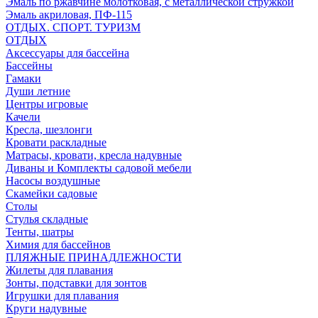
Эмаль по ржавчине молотковая, с металлической стружкой
Эмаль акриловая, ПФ-115
ОТДЫХ. СПОРТ. ТУРИЗМ
ОТДЫХ
Аксессуары для бассейна
Бассейны
Гамаки
Души летние
Центры игровые
Качели
Кресла, шезлонги
Кровати раскладные
Матрасы, кровати, кресла надувные
Диваны и Комплекты садовой мебели
Насосы воздушные
Скамейки садовые
Столы
Стулья складные
Тенты, шатры
Химия для бассейнов
ПЛЯЖНЫЕ ПРИНАДЛЕЖНОСТИ
Жилеты для плавания
Зонты, подставки для зонтов
Игрушки для плавания
Круги надувные