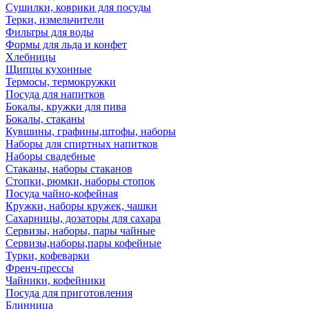
Сушилки, коврики для посуды
Терки, измельчители
Фильтры для воды
Формы для льда и конфет
Хлебницы
Щипцы кухонные
Термосы, термокружки
Посуда для напитков
Бокалы, кружки для пива
Бокалы, стаканы
Кувшины, графины,штофы, наборы
Наборы для спиртных напитков
Наборы свадебные
Стаканы, наборы стаканов
Стопки, рюмки, наборы стопок
Посуда чайно-кофейная
Кружки, наборы кружек, чашки
Сахарницы, дозаторы для сахара
Сервизы, наборы, пары чайные
Сервизы,наборы,пары кофейные
Турки, кофеварки
Френч-прессы
Чайники, кофейники
Посуда для приготовления
Блинница