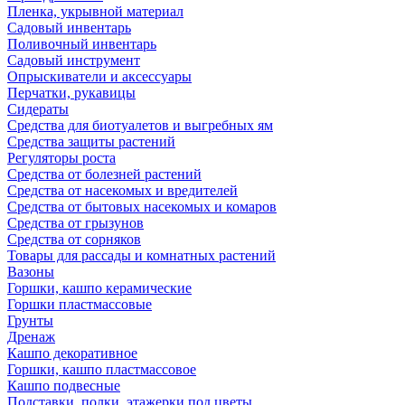
Пленка, укрывной материал
Садовый инвентарь
Поливочный инвентарь
Садовый инструмент
Опрыскиватели и аксессуары
Перчатки, рукавицы
Сидераты
Средства для биотуалетов и выгребных ям
Средства защиты растений
Регуляторы роста
Средства от болезней растений
Средства от насекомых и вредителей
Средства от бытовых насекомых и комаров
Средства от грызунов
Средства от сорняков
Товары для рассады и комнатных растений
Вазоны
Горшки, кашпо керамические
Горшки пластмассовые
Грунты
Дренаж
Кашпо декоративное
Горшки, кашпо пластмассовое
Кашпо подвесные
Подставки, полки, этажерки под цветы