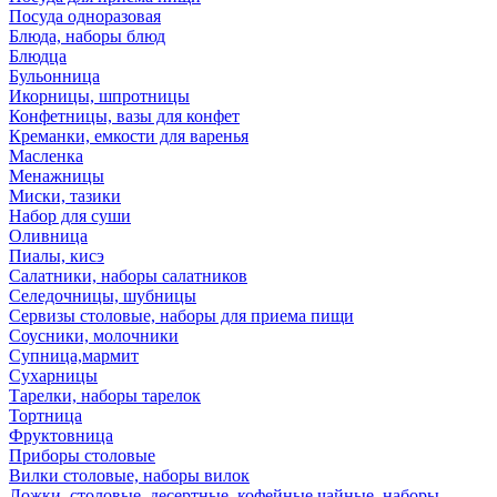
Посуда одноразовая
Блюда, наборы блюд
Блюдца
Бульонница
Икорницы, шпротницы
Конфетницы, вазы для конфет
Креманки, емкости для варенья
Масленка
Менажницы
Миски, тазики
Набор для суши
Оливница
Пиалы, кисэ
Салатники, наборы салатников
Селедочницы, шубницы
Сервизы столовые, наборы для приема пищи
Соусники, молочники
Супница,мармит
Сухарницы
Тарелки, наборы тарелок
Тортница
Фруктовница
Приборы столовые
Вилки столовые, наборы вилок
Ложки, столовые, десертные, кофейные,чайные, наборы