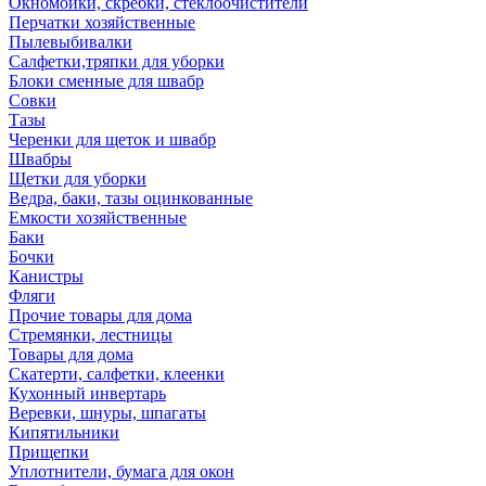
Окномойки, скребки, стеклоочистители
Перчатки хозяйственные
Пылевыбивалки
Салфетки,тряпки для уборки
Блоки сменные для швабр
Совки
Тазы
Черенки для щеток и швабр
Швабры
Щетки для уборки
Ведра, баки, тазы оцинкованные
Емкости хозяйственные
Баки
Бочки
Канистры
Фляги
Прочие товары для дома
Стремянки, лестницы
Товары для дома
Скатерти, салфетки, клеенки
Кухонный инвертарь
Веревки, шнуры, шпагаты
Кипятильники
Прищепки
Уплотнители, бумага для окон