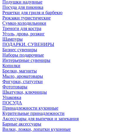
Подушки надувные
Посуда для пикника
Решетки для гриля и барбекю
Рюкзаки туристические
Сумки-холодильники
Треноги для костра
Уголь, дрова, розжиг
Шампуры
ПОДАРКИ. СУВЕНИРЫ
Бизнес сувениры
Наборы подарочные
Интерьерные сувениры
Копилки
Брелки, магниты
Мыло, ароматовары
Фигурки, статуэтки
Фототовары
Шкатулки, ключницы
Упаковка
ПОСУДА
Принадлежности кухонные
Курительные принадлежности
Аксессуары для выпечки и запекания
Барные аксессуары
Вилки, ложки, лопатки кухонные