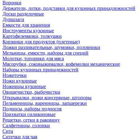
Воронки
Держатели, лотки, подставки для кухонных принадлежностей
Доски разделочные
Дуршлаги
Емкости для хранения
Инструменты кухонные
Картофелемялки, толкушки
Корзинки для продуктов (плетеные)
Ложки разливательные, шумовки, половники
Мельницы, емкости, наборы для специй
Молотки, топорики для мяса
Мясорубки, соковыжималки, кофемолки механические
Наборы кухонных принадежностей
Ножеточки
Ножи кухонные
Ножницы кухонные
Овощечистки, рыбочистки
Открывалки, ножи консервные, штопоры
Пельменницы, варенницы, лапшерезки
Подносы, наборы подносов
Прихватки силиконовые
Решетки, сетки в раковину
Салфетницы, солонки
Сита
Ситечки для чая