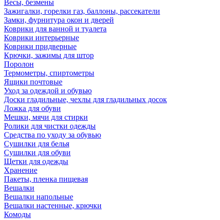
Весы, безмены
Зажигалки, горелки газ, баллоны, рассекатели
Замки, фурнитура окон и дверей
Коврики для ванной и туалета
Коврики интерьерные
Коврики придверные
Крючки, зажимы для штор
Поролон
Термометры, спиртометры
Ящики почтовые
Уход за одеждой и обувью
Доски гладильные, чехлы для гладильных досок
Ложка для обуви
Мешки, мячи для стирки
Ролики для чистки одежды
Средства по уходу за обувью
Сушилки для белья
Сушилки для обуви
Щетки для одежды
Хранение
Пакеты, пленка пищевая
Вешалки
Вешалки напольные
Вешалки настенные, крючки
Комоды