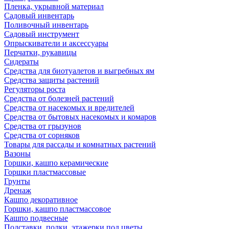
Пленка, укрывной материал
Садовый инвентарь
Поливочный инвентарь
Садовый инструмент
Опрыскиватели и аксессуары
Перчатки, рукавицы
Сидераты
Средства для биотуалетов и выгребных ям
Средства защиты растений
Регуляторы роста
Средства от болезней растений
Средства от насекомых и вредителей
Средства от бытовых насекомых и комаров
Средства от грызунов
Средства от сорняков
Товары для рассады и комнатных растений
Вазоны
Горшки, кашпо керамические
Горшки пластмассовые
Грунты
Дренаж
Кашпо декоративное
Горшки, кашпо пластмассовое
Кашпо подвесные
Подставки, полки, этажерки под цветы