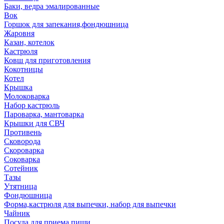
Баки, ведра эмалированные
Вок
Горшок для запекания,фондюшница
Жаровня
Казан, котелок
Кастрюля
Ковш для приготовления
Кокотницы
Котел
Крышка
Молоковарка
Набор кастрюль
Пароварка, мантоварка
Крышки для СВЧ
Противень
Сковорода
Скороварка
Соковарка
Сотейник
Тазы
Утятница
Фондюшница
Форма,кастрюля для выпечки, набор для выпечки
Чайник
Посуда для приема пищи