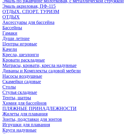
Эмаль по ржавчине молотковая, с металлической стружкой
Эмаль акриловая, ПФ-115
ОТДЫХ. СПОРТ. ТУРИЗМ
ОТДЫХ
Аксессуары для бассейна
Бассейны
Гамаки
Души летние
Центры игровые
Качели
Кресла, шезлонги
Кровати раскладные
Матрасы, кровати, кресла надувные
Диваны и Комплекты садовой мебели
Насосы воздушные
Скамейки садовые
Столы
Стулья складные
Тенты, шатры
Химия для бассейнов
ПЛЯЖНЫЕ ПРИНАДЛЕЖНОСТИ
Жилеты для плавания
Зонты, подставки для зонтов
Игрушки для плавания
Круги надувные