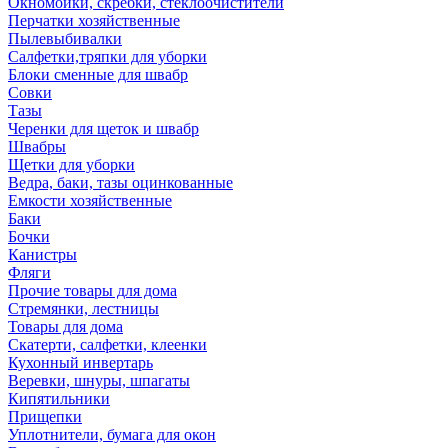
Окномойки, скребки, стеклоочистители
Перчатки хозяйственные
Пылевыбивалки
Салфетки,тряпки для уборки
Блоки сменные для швабр
Совки
Тазы
Черенки для щеток и швабр
Швабры
Щетки для уборки
Ведра, баки, тазы оцинкованные
Емкости хозяйственные
Баки
Бочки
Канистры
Фляги
Прочие товары для дома
Стремянки, лестницы
Товары для дома
Скатерти, салфетки, клеенки
Кухонный инвертарь
Веревки, шнуры, шпагаты
Кипятильники
Прищепки
Уплотнители, бумага для окон