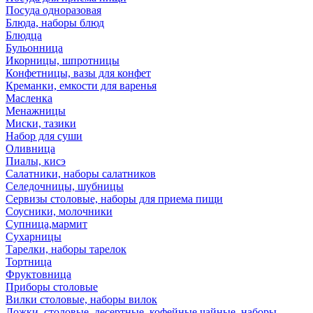
Посуда одноразовая
Блюда, наборы блюд
Блюдца
Бульонница
Икорницы, шпротницы
Конфетницы, вазы для конфет
Креманки, емкости для варенья
Масленка
Менажницы
Миски, тазики
Набор для суши
Оливница
Пиалы, кисэ
Салатники, наборы салатников
Селедочницы, шубницы
Сервизы столовые, наборы для приема пищи
Соусники, молочники
Супница,мармит
Сухарницы
Тарелки, наборы тарелок
Тортница
Фруктовница
Приборы столовые
Вилки столовые, наборы вилок
Ложки, столовые, десертные, кофейные,чайные, наборы