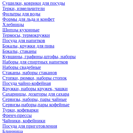
Сушилки, коврики для посуды
Терки, измельчители
Фильтры для воды
Формы для льда и конфет
Хлебницы
Щипцы кухонные
Термосы, термокружки
Посуда для напитков
Бокалы, кружки для пива
Бокалы, стаканы
Кувшины, графины,штофы, наборы
Наборы для спиртных напитков
Наборы свадебные
Стаканы, наборы стаканов
Стопки, рюмки, наборы стопок
Посуда чайно-кофейная
Кружки, наборы кружек, чашки
Сахарницы, дозаторы для сахара
Сервизы, наборы, пары чайные
Сервизы,наборы,пары кофейные
Турки, кофеварки
Френч-прессы
Чайники, кофейники
Посуда для приготовления
Блинница