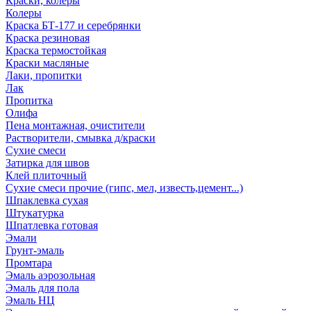
Краски, колеры
Колеры
Краска БТ-177 и серебрянки
Краска резиновая
Краска термостойкая
Краски масляные
Лаки, пропитки
Лак
Пропитка
Олифа
Пена монтажная, очистители
Растворители, смывка д/краски
Сухие смеси
Затирка для швов
Клей плиточный
Сухие смеси прочие (гипс, мел, известь,цемент...)
Шпаклевка сухая
Штукатурка
Шпатлевка готовая
Эмали
Грунт-эмаль
Промтара
Эмаль аэрозольная
Эмаль для пола
Эмаль НЦ