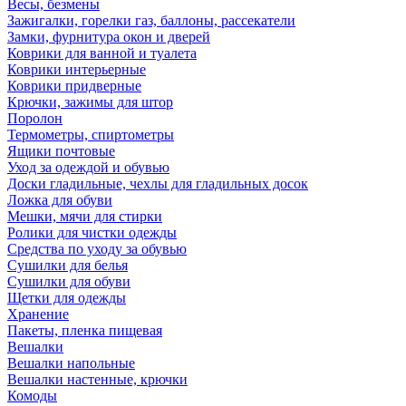
Весы, безмены
Зажигалки, горелки газ, баллоны, рассекатели
Замки, фурнитура окон и дверей
Коврики для ванной и туалета
Коврики интерьерные
Коврики придверные
Крючки, зажимы для штор
Поролон
Термометры, спиртометры
Ящики почтовые
Уход за одеждой и обувью
Доски гладильные, чехлы для гладильных досок
Ложка для обуви
Мешки, мячи для стирки
Ролики для чистки одежды
Средства по уходу за обувью
Сушилки для белья
Сушилки для обуви
Щетки для одежды
Хранение
Пакеты, пленка пищевая
Вешалки
Вешалки напольные
Вешалки настенные, крючки
Комоды