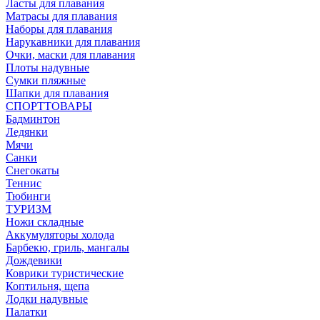
Ласты для плавания
Матрасы для плавания
Наборы для плавания
Нарукавники для плавания
Очки, маски для плавания
Плоты надувные
Сумки пляжные
Шапки для плавания
СПОРТТОВАРЫ
Бадминтон
Ледянки
Мячи
Санки
Снегокаты
Теннис
Тюбинги
ТУРИЗМ
Ножи складные
Аккумуляторы холода
Барбекю, гриль, мангалы
Дождевики
Коврики туристические
Коптильня, щепа
Лодки надувные
Палатки