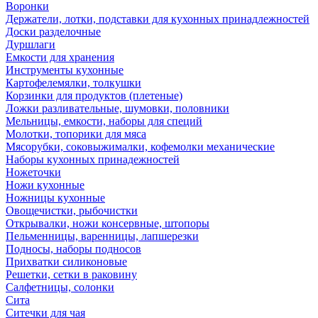
Воронки
Держатели, лотки, подставки для кухонных принадлежностей
Доски разделочные
Дуршлаги
Емкости для хранения
Инструменты кухонные
Картофелемялки, толкушки
Корзинки для продуктов (плетеные)
Ложки разливательные, шумовки, половники
Мельницы, емкости, наборы для специй
Молотки, топорики для мяса
Мясорубки, соковыжималки, кофемолки механические
Наборы кухонных принадежностей
Ножеточки
Ножи кухонные
Ножницы кухонные
Овощечистки, рыбочистки
Открывалки, ножи консервные, штопоры
Пельменницы, варенницы, лапшерезки
Подносы, наборы подносов
Прихватки силиконовые
Решетки, сетки в раковину
Салфетницы, солонки
Сита
Ситечки для чая