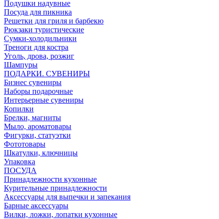
Подушки надувные
Посуда для пикника
Решетки для гриля и барбекю
Рюкзаки туристические
Сумки-холодильники
Треноги для костра
Уголь, дрова, розжиг
Шампуры
ПОДАРКИ. СУВЕНИРЫ
Бизнес сувениры
Наборы подарочные
Интерьерные сувениры
Копилки
Брелки, магниты
Мыло, ароматовары
Фигурки, статуэтки
Фототовары
Шкатулки, ключницы
Упаковка
ПОСУДА
Принадлежности кухонные
Курительные принадлежности
Аксессуары для выпечки и запекания
Барные аксессуары
Вилки, ложки, лопатки кухонные