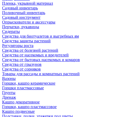
Пленка, укрывной материал
Садовый инвентарь
Поливочный инвентарь
Садовый инструмент
Опрыскиватели и аксессуары
Перчатки, рукавицы
Сидераты
Средства для биотуалетов и выгребных ям
Средства защиты растений
Регуляторы роста
Средства от болезней растений
Средства от насекомых и вредителей
Средства от бытовых насекомых и комаров
Средства от грызунов
Средства от сорняков
Товары для рассады и комнатных растений
Вазоны
Горшки, кашпо керамические
Горшки пластмассовые
Грунты
Дренаж
Кашпо декоративное
Горшки, кашпо пластмассовое
Кашпо подвесные
Подставки, полки, этажерки под цветы