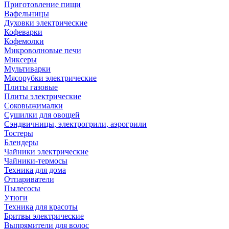
Приготовление пищи
Вафельницы
Духовки электрические
Кофеварки
Кофемолки
Микроволновые печи
Миксеры
Мультиварки
Мясорубки электрические
Плиты газовые
Плиты электрические
Соковыжималки
Сушилки для овощей
Сэндвичницы, электрогрили, аэрогрили
Тостеры
Блендеры
Чайники электрические
Чайники-термосы
Техника для дома
Отпариватели
Пылесосы
Утюги
Техника для красоты
Бритвы электрические
Выпрямители для волос