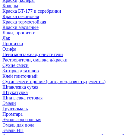
Краски, колеры
Колеры
Краска БТ-177 и серебрянки
Краска резиновая
Краска термостойкая
Краски масляные
Лаки, пропитки
Лак
Пропитка
Олифа
Пена монтажная, очистители
Растворители, смывка д/краски
Сухие смеси
Затирка для швов
Клей плиточный
Сухие смеси прочие (гипс, мел, известь,цемент...)
Шпаклевка сухая
Штукатурка
Шпатлевка готовая
Эмали
Грунт-эмаль
Промтара
Эмаль аэрозольная
Эмаль для пола
Эмаль НЦ