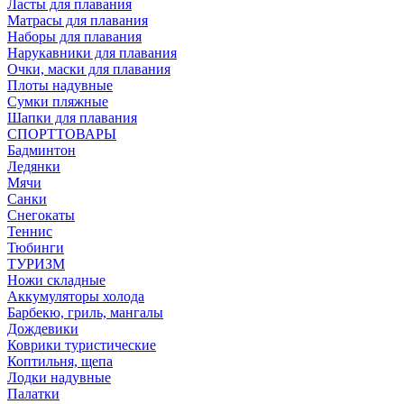
Ласты для плавания
Матрасы для плавания
Наборы для плавания
Нарукавники для плавания
Очки, маски для плавания
Плоты надувные
Сумки пляжные
Шапки для плавания
СПОРТТОВАРЫ
Бадминтон
Ледянки
Мячи
Санки
Снегокаты
Теннис
Тюбинги
ТУРИЗМ
Ножи складные
Аккумуляторы холода
Барбекю, гриль, мангалы
Дождевики
Коврики туристические
Коптильня, щепа
Лодки надувные
Палатки