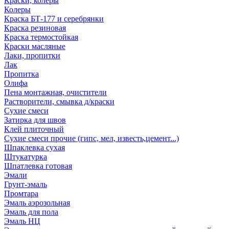
Краски, колеры
Колеры
Краска БТ-177 и серебрянки
Краска резиновая
Краска термостойкая
Краски масляные
Лаки, пропитки
Лак
Пропитка
Олифа
Пена монтажная, очистители
Растворители, смывка д/краски
Сухие смеси
Затирка для швов
Клей плиточный
Сухие смеси прочие (гипс, мел, известь,цемент...)
Шпаклевка сухая
Штукатурка
Шпатлевка готовая
Эмали
Грунт-эмаль
Промтара
Эмаль аэрозольная
Эмаль для пола
Эмаль НЦ