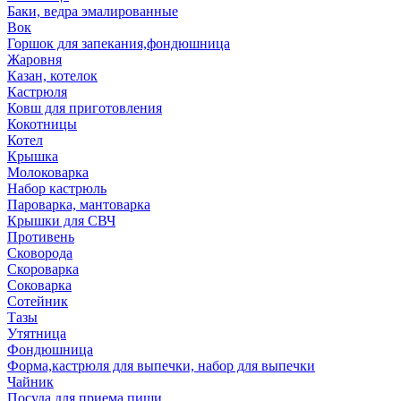
Баки, ведра эмалированные
Вок
Горшок для запекания,фондюшница
Жаровня
Казан, котелок
Кастрюля
Ковш для приготовления
Кокотницы
Котел
Крышка
Молоковарка
Набор кастрюль
Пароварка, мантоварка
Крышки для СВЧ
Противень
Сковорода
Скороварка
Соковарка
Сотейник
Тазы
Утятница
Фондюшница
Форма,кастрюля для выпечки, набор для выпечки
Чайник
Посуда для приема пищи