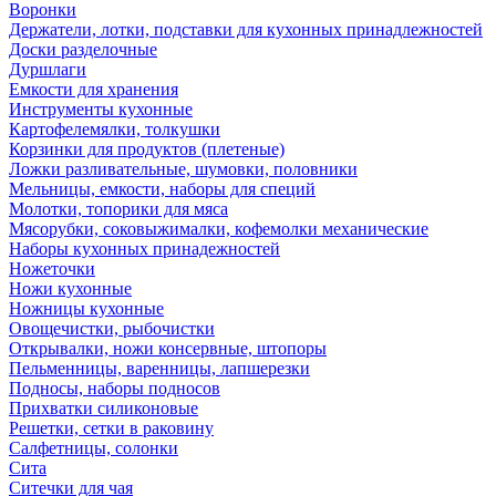
Воронки
Держатели, лотки, подставки для кухонных принадлежностей
Доски разделочные
Дуршлаги
Емкости для хранения
Инструменты кухонные
Картофелемялки, толкушки
Корзинки для продуктов (плетеные)
Ложки разливательные, шумовки, половники
Мельницы, емкости, наборы для специй
Молотки, топорики для мяса
Мясорубки, соковыжималки, кофемолки механические
Наборы кухонных принадежностей
Ножеточки
Ножи кухонные
Ножницы кухонные
Овощечистки, рыбочистки
Открывалки, ножи консервные, штопоры
Пельменницы, варенницы, лапшерезки
Подносы, наборы подносов
Прихватки силиконовые
Решетки, сетки в раковину
Салфетницы, солонки
Сита
Ситечки для чая