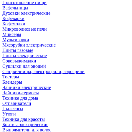
Приготовление пищи
Вафельницы
Духовки электрические
Кофеварки
Кофемолки
Микроволновые печи
Миксеры
Мультиварки
Мясорубки электрические
Плиты газовые
Плиты электрические
Соковыжималки
Сушилки для овощей
Сэндвичницы, электрогрили, аэрогрили
Тостеры
Блендеры
Чайники электрические
Чайники-термосы
Техника для дома
Отпариватели
Пылесосы
Утюги
Техника для красоты
Бритвы электрические
Выпрямители для волос