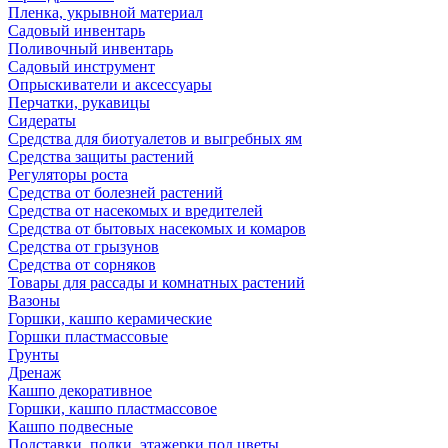
Пленка, укрывной материал
Садовый инвентарь
Поливочный инвентарь
Садовый инструмент
Опрыскиватели и аксессуары
Перчатки, рукавицы
Сидераты
Средства для биотуалетов и выгребных ям
Средства защиты растений
Регуляторы роста
Средства от болезней растений
Средства от насекомых и вредителей
Средства от бытовых насекомых и комаров
Средства от грызунов
Средства от сорняков
Товары для рассады и комнатных растений
Вазоны
Горшки, кашпо керамические
Горшки пластмассовые
Грунты
Дренаж
Кашпо декоративное
Горшки, кашпо пластмассовое
Кашпо подвесные
Подставки, полки, этажерки под цветы