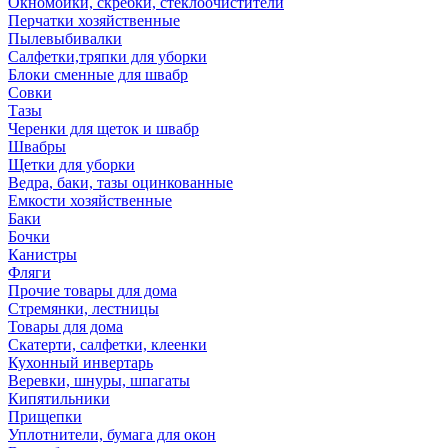
Окномойки, скребки, стеклоочистители
Перчатки хозяйственные
Пылевыбивалки
Салфетки,тряпки для уборки
Блоки сменные для швабр
Совки
Тазы
Черенки для щеток и швабр
Швабры
Щетки для уборки
Ведра, баки, тазы оцинкованные
Емкости хозяйственные
Баки
Бочки
Канистры
Фляги
Прочие товары для дома
Стремянки, лестницы
Товары для дома
Скатерти, салфетки, клеенки
Кухонный инвертарь
Веревки, шнуры, шпагаты
Кипятильники
Прищепки
Уплотнители, бумага для окон