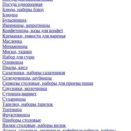
Посуда одноразовая
Блюда, наборы блюд
Блюдца
Бульонница
Икорницы, шпротницы
Конфетницы, вазы для конфет
Креманки, емкости для варенья
Масленка
Менажницы
Миски, тазики
Набор для суши
Оливница
Пиалы, кисэ
Салатники, наборы салатников
Селедочницы, шубницы
Сервизы столовые, наборы для приема пищи
Соусники, молочники
Супница,мармит
Сухарницы
Тарелки, наборы тарелок
Тортница
Фруктовница
Приборы столовые
Вилки столовые, наборы вилок
Ложки, столовые, десертные, кофейные,чайные, наборы