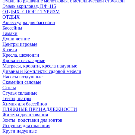
Эмаль по ржавчине молотковая, с металлической стружкой
Эмаль акриловая, ПФ-115
ОТДЫХ. СПОРТ. ТУРИЗМ
ОТДЫХ
Аксессуары для бассейна
Бассейны
Гамаки
Души летние
Центры игровые
Качели
Кресла, шезлонги
Кровати раскладные
Матрасы, кровати, кресла надувные
Диваны и Комплекты садовой мебели
Насосы воздушные
Скамейки садовые
Столы
Стулья складные
Тенты, шатры
Химия для бассейнов
ПЛЯЖНЫЕ ПРИНАДЛЕЖНОСТИ
Жилеты для плавания
Зонты, подставки для зонтов
Игрушки для плавания
Круги надувные