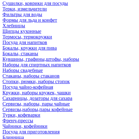
Сушилки, коврики для посуды
Терки, измельчители
Фильтры для воды
Формы для льда и конфет
Хлебницы
Щипцы кухонные
Термосы, термокружки
Посуда для напитков
Бокалы, кружки для пива
Бокалы, стаканы
Кувшины, графины,штофы, наборы
Наборы для спиртных напитков
Наборы свадебные
Стаканы, наборы стаканов
Стопки, рюмки, наборы стопок
Посуда чайно-кофейная
Кружки, наборы кружек, чашки
Сахарницы, дозаторы для сахара
Сервизы, наборы, пары чайные
Сервизы,наборы,пары кофейные
Турки, кофеварки
Френч-прессы
Чайники, кофейники
Посуда для приготовления
Блинница