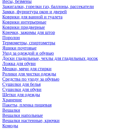
Весы, безмены
Зажигалки, горелки газ, баллоны, рассекатели
Замки, фурнитура окон и дверей
Коврики для ванной и туалета
Коврики интерьерные
Коврики придверные
Крючки, зажимы для штор
Поролон
Термометры, спиртометры
Ящики почтовые
Уход за одеждой и обувью
Доски гладильные, чехлы для гладильных досок
Ложка для обуви
Мешки, мячи для стирки
Ролики для чистки одежды
Средства по уходу за обувью
Сушилки для белья
Сушилки для обуви
Щетки для одежды
Хранение
Пакеты, пленка пищевая
Вешалки
Вешалки напольные
Вешалки настенные, крючки
Комоды