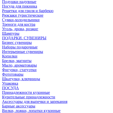
Подушки надувные
Посуда для пикника
Решетки для гриля и барбекю
Рюкзаки туристические
Сумки-холодильники
Треноги для костра
Уголь, дрова, розжиг
Шампуры
ПОДАРКИ. СУВЕНИРЫ
Бизнес сувениры
Наборы подарочные
Интерьерные сувениры
Копилки
Брелки, магниты
Мыло, ароматовары
Фигурки, статуэтки
Фототовары
Шкатулки, ключницы
Упаковка
ПОСУДА
Принадлежности кухонные
Курительные принадлежности
Аксессуары для выпечки и запекания
Барные аксессуары
Вилки, ложки, лопатки кухонные