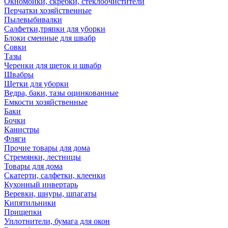
Окномойки, скребки, стеклоочистители
Перчатки хозяйственные
Пылевыбивалки
Салфетки,тряпки для уборки
Блоки сменные для швабр
Совки
Тазы
Черенки для щеток и швабр
Швабры
Щетки для уборки
Ведра, баки, тазы оцинкованные
Емкости хозяйственные
Баки
Бочки
Канистры
Фляги
Прочие товары для дома
Стремянки, лестницы
Товары для дома
Скатерти, салфетки, клеенки
Кухонный инвертарь
Веревки, шнуры, шпагаты
Кипятильники
Прищепки
Уплотнители, бумага для окон