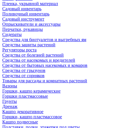
Пленка, укрывной материал
Садовый инвентарь
Поливочный инвентарь
Садовый инструмент
Опрыскиватели и аксессуары
Перчатки, рукавицы
Сидераты
Средства для биотуалетов и выгребных ям
Средства защиты растений
Регуляторы роста
Средства от болезней растений
Средства от насекомых и вредителей
Средства от бытовых насекомых и комаров
Средства от грызунов
Средства от сорняков
Товары для рассады и комнатных растений
Вазоны
Горшки, кашпо керамические
Горшки пластмассовые
Грунты
Дренаж
Кашпо декоративное
Горшки, кашпо пластмассовое
Кашпо подвесные
Подставки, полки, этажерки под цветы