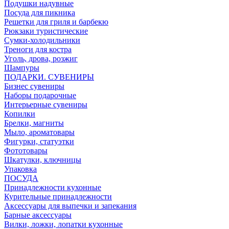
Подушки надувные
Посуда для пикника
Решетки для гриля и барбекю
Рюкзаки туристические
Сумки-холодильники
Треноги для костра
Уголь, дрова, розжиг
Шампуры
ПОДАРКИ. СУВЕНИРЫ
Бизнес сувениры
Наборы подарочные
Интерьерные сувениры
Копилки
Брелки, магниты
Мыло, ароматовары
Фигурки, статуэтки
Фототовары
Шкатулки, ключницы
Упаковка
ПОСУДА
Принадлежности кухонные
Курительные принадлежности
Аксессуары для выпечки и запекания
Барные аксессуары
Вилки, ложки, лопатки кухонные