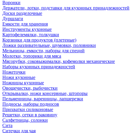
Воронки
Держатели, лотки, подставки для кухонных принадлежностей
Доски разделочные
Дуршлаги
Емкости для хранения
Инструменты кухонные
Картофелемялки, толкушки
Корзинки для продуктов (плетеные)
Ложки разливательные, шумовки, половники
Мельницы, емкости, наборы для специй
Молотки, топорики для мяса
Мясорубки, соковыжималки, кофемолки механические
Наборы кухонных принадежностей
Ножеточки
Ножи кухонные
Ножницы кухонные
Овощечистки, рыбочистки
Открывалки, ножи консервные, штопоры
Пельменницы, варенницы, лапшерезки
Подносы, наборы подносов
Прихватки силиконовые
Решетки, сетки в раковину
Салфетницы, солонки
Сита
Ситечки для чая