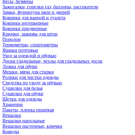
Весы, безмены
Зажигалки, горелки газ, баллоны, рассекатели
Замки, фурнитура окон и дверей
Коврики для ванной и туалета
Коврики интерьерные
Коврики придверные
Крючки, зажимы для штор
Поролон
Термометры, спиртометры
Ящики почтовые
Уход за одеждой и обувью
Доски гладильные, чехлы для гладильных досок
Ложка для обуви
Мешки, мячи для стирки
Ролики для чистки одежды
Средства по уходу за обувью
Сушилки для белья
Сушилки для обуви
Щетки для одежды
Хранение
Пакеты, пленка пищевая
Вешалки
Вешалки напольные
Вешалки настенные, крючки
Комоды