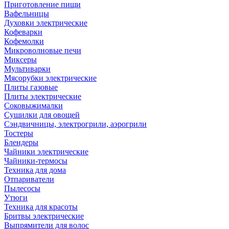
Приготовление пищи
Вафельницы
Духовки электрические
Кофеварки
Кофемолки
Микроволновые печи
Миксеры
Мультиварки
Мясорубки электрические
Плиты газовые
Плиты электрические
Соковыжималки
Сушилки для овощей
Сэндвичницы, электрогрили, аэрогрили
Тостеры
Блендеры
Чайники электрические
Чайники-термосы
Техника для дома
Отпариватели
Пылесосы
Утюги
Техника для красоты
Бритвы электрические
Выпрямители для волос