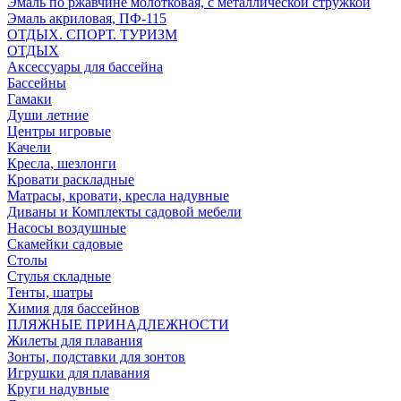
Эмаль по ржавчине молотковая, с металлической стружкой
Эмаль акриловая, ПФ-115
ОТДЫХ. СПОРТ. ТУРИЗМ
ОТДЫХ
Аксессуары для бассейна
Бассейны
Гамаки
Души летние
Центры игровые
Качели
Кресла, шезлонги
Кровати раскладные
Матрасы, кровати, кресла надувные
Диваны и Комплекты садовой мебели
Насосы воздушные
Скамейки садовые
Столы
Стулья складные
Тенты, шатры
Химия для бассейнов
ПЛЯЖНЫЕ ПРИНАДЛЕЖНОСТИ
Жилеты для плавания
Зонты, подставки для зонтов
Игрушки для плавания
Круги надувные