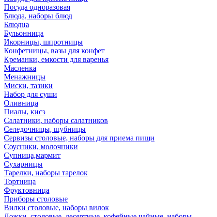
Посуда одноразовая
Блюда, наборы блюд
Блюдца
Бульонница
Икорницы, шпротницы
Конфетницы, вазы для конфет
Креманки, емкости для варенья
Масленка
Менажницы
Миски, тазики
Набор для суши
Оливница
Пиалы, кисэ
Салатники, наборы салатников
Селедочницы, шубницы
Сервизы столовые, наборы для приема пищи
Соусники, молочники
Супница,мармит
Сухарницы
Тарелки, наборы тарелок
Тортница
Фруктовница
Приборы столовые
Вилки столовые, наборы вилок
Ложки, столовые, десертные, кофейные,чайные, наборы