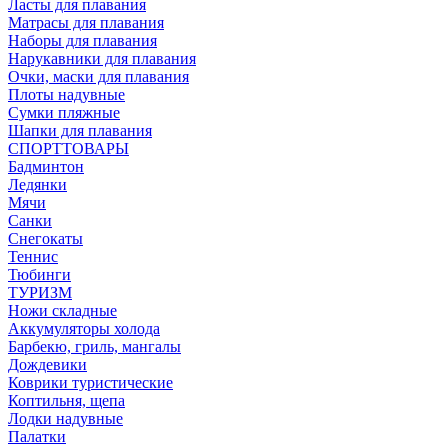
Ласты для плавания
Матрасы для плавания
Наборы для плавания
Нарукавники для плавания
Очки, маски для плавания
Плоты надувные
Сумки пляжные
Шапки для плавания
СПОРТТОВАРЫ
Бадминтон
Ледянки
Мячи
Санки
Снегокаты
Теннис
Тюбинги
ТУРИЗМ
Ножи складные
Аккумуляторы холода
Барбекю, гриль, мангалы
Дождевики
Коврики туристические
Коптильня, щепа
Лодки надувные
Палатки