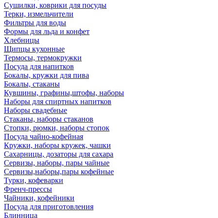
Сушилки, коврики для посуды
Терки, измельчители
Фильтры для воды
Формы для льда и конфет
Хлебницы
Щипцы кухонные
Термосы, термокружки
Посуда для напитков
Бокалы, кружки для пива
Бокалы, стаканы
Кувшины, графины,штофы, наборы
Наборы для спиртных напитков
Наборы свадебные
Стаканы, наборы стаканов
Стопки, рюмки, наборы стопок
Посуда чайно-кофейная
Кружки, наборы кружек, чашки
Сахарницы, дозаторы для сахара
Сервизы, наборы, пары чайные
Сервизы,наборы,пары кофейные
Турки, кофеварки
Френч-прессы
Чайники, кофейники
Посуда для приготовления
Блинница