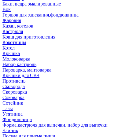
Баки, ведра эмалированные
Вок
Горшок для запекания,фондюшница
Жаровня
Казан, котелок
Кастрюля
Ковш для приготовления
Кокотницы
Котел
Крышка
Молоковарка
Набор кастрюль
Пароварка, мантоварка
Крышки для СВЧ
Противень
Сковорода
Скороварка
Соковарка
Сотейник
Тазы
Утятница
Фондюшница
Форма,кастрюля для выпечки, набор для выпечки
Чайник
Посуда для приема пищи