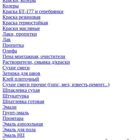
Краски, колеры
Колеры
Краска БТ-177 и серебрянки
Краска резиновая
Краска термостойкая
Краски масляные
Лаки, пропитки
Лак
Пропитка
Олифа
Пена монтажная, очистители
Растворители, смывка д/краски
Сухие смеси
Затирка для швов
Клей плиточный
Сухие смеси прочие (гипс, мел, известь,цемент...)
Шпаклевка сухая
Штукатурка
Шпатлевка готовая
Эмали
Грунт-эмаль
Промтара
Эмаль аэрозольная
Эмаль для пола
Эмаль НЦ