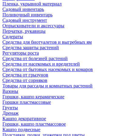
Пленка, укрывной материал
Садовый инвентарь
Поливочный инвентарь
Садовый инструмент
Опрыскиватели и аксессуары
Перчатки, рукавицы
Сидераты
Средства для биотуалетов и выгребных ям
Средства защиты растений
Регуляторы роста
Средства от болезней растений
Средства от насекомых и вредителей
Средства от бытовых насекомых и комаров
Средства от грызунов
Средства от сорняков
Товары для рассады и комнатных растений
Вазоны
Горшки, кашпо керамические
Горшки пластмассовые
Грунты
Дренаж
Кашпо декоративное
Горшки, кашпо пластмассовое
Кашпо подвесные
Подставки, полки, этажерки под цветы