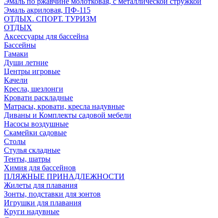
Эмаль по ржавчине молотковая, с металлической стружкой
Эмаль акриловая, ПФ-115
ОТДЫХ. СПОРТ. ТУРИЗМ
ОТДЫХ
Аксессуары для бассейна
Бассейны
Гамаки
Души летние
Центры игровые
Качели
Кресла, шезлонги
Кровати раскладные
Матрасы, кровати, кресла надувные
Диваны и Комплекты садовой мебели
Насосы воздушные
Скамейки садовые
Столы
Стулья складные
Тенты, шатры
Химия для бассейнов
ПЛЯЖНЫЕ ПРИНАДЛЕЖНОСТИ
Жилеты для плавания
Зонты, подставки для зонтов
Игрушки для плавания
Круги надувные