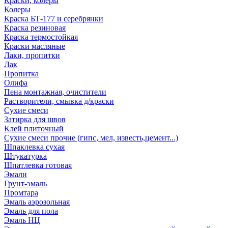
Краски, колеры
Колеры
Краска БТ-177 и серебрянки
Краска резиновая
Краска термостойкая
Краски масляные
Лаки, пропитки
Лак
Пропитка
Олифа
Пена монтажная, очистители
Растворители, смывка д/краски
Сухие смеси
Затирка для швов
Клей плиточный
Сухие смеси прочие (гипс, мел, известь,цемент...)
Шпаклевка сухая
Штукатурка
Шпатлевка готовая
Эмали
Грунт-эмаль
Промтара
Эмаль аэрозольная
Эмаль для пола
Эмаль НЦ