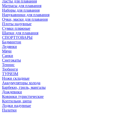
Ласты для плавания
Матрасы для плавания
Наборы для плавания
Нарукавники для плавания
Очки, маски для плавания
Плоты надувные
Сумки пляжные
Шапки для плавания
СПОРТТОВАРЫ
Бадминтон
Ледянки
Мячи
Санки
Снегокаты
Теннис
Тюбинги
ТУРИЗМ
Ножи складные
Аккумуляторы холода
Барбекю, гриль, мангалы
Дождевики
Коврики туристические
Коптильня, щепа
Лодки надувные
Палатки