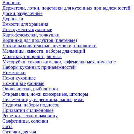
Воронки
Держатели, лотки, подставки для кухонных принадлежностей
Доски разделочные
Дуршлаги
Емкости для хранения
Инструменты кухонные
Картофелемялки, толкушки
Корзинки для продуктов (плетеные)
Ложки разливательные, шумовки, половники
Мельницы, емкости, наборы для специй
Молотки, топорики для мяса
Мясорубки, соковыжималки, кофемолки механические
Наборы кухонных принадежностей
Ножеточки
Ножи кухонные
Ножницы кухонные
Овощечистки, рыбочистки
Открывалки, ножи консервные, штопоры
Пельменницы, варенницы, лапшерезки
Подносы, наборы подносов
Прихватки силиконовые
Решетки, сетки в раковину
Салфетницы, солонки
Сита
Ситечки для чая