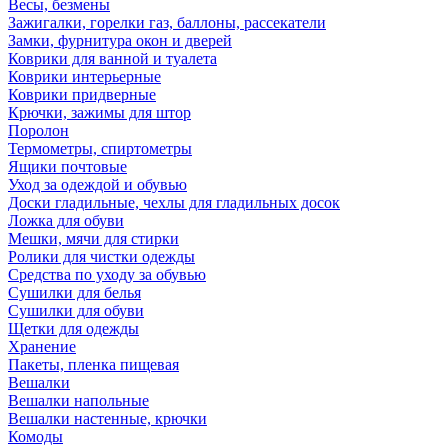
Весы, безмены
Зажигалки, горелки газ, баллоны, рассекатели
Замки, фурнитура окон и дверей
Коврики для ванной и туалета
Коврики интерьерные
Коврики придверные
Крючки, зажимы для штор
Поролон
Термометры, спиртометры
Ящики почтовые
Уход за одеждой и обувью
Доски гладильные, чехлы для гладильных досок
Ложка для обуви
Мешки, мячи для стирки
Ролики для чистки одежды
Средства по уходу за обувью
Сушилки для белья
Сушилки для обуви
Щетки для одежды
Хранение
Пакеты, пленка пищевая
Вешалки
Вешалки напольные
Вешалки настенные, крючки
Комоды