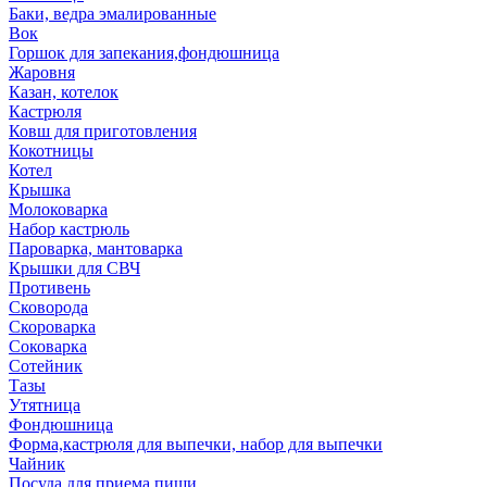
Баки, ведра эмалированные
Вок
Горшок для запекания,фондюшница
Жаровня
Казан, котелок
Кастрюля
Ковш для приготовления
Кокотницы
Котел
Крышка
Молоковарка
Набор кастрюль
Пароварка, мантоварка
Крышки для СВЧ
Противень
Сковорода
Скороварка
Соковарка
Сотейник
Тазы
Утятница
Фондюшница
Форма,кастрюля для выпечки, набор для выпечки
Чайник
Посуда для приема пищи