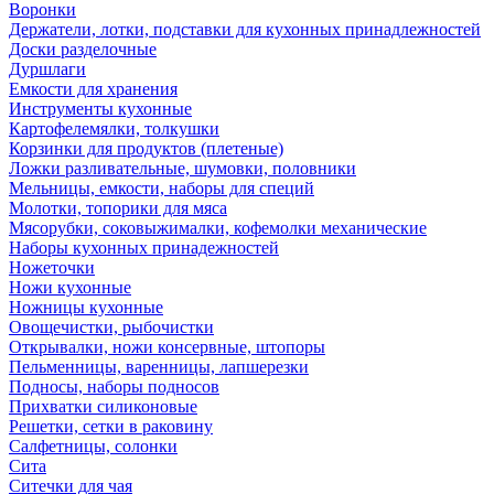
Воронки
Держатели, лотки, подставки для кухонных принадлежностей
Доски разделочные
Дуршлаги
Емкости для хранения
Инструменты кухонные
Картофелемялки, толкушки
Корзинки для продуктов (плетеные)
Ложки разливательные, шумовки, половники
Мельницы, емкости, наборы для специй
Молотки, топорики для мяса
Мясорубки, соковыжималки, кофемолки механические
Наборы кухонных принадежностей
Ножеточки
Ножи кухонные
Ножницы кухонные
Овощечистки, рыбочистки
Открывалки, ножи консервные, штопоры
Пельменницы, варенницы, лапшерезки
Подносы, наборы подносов
Прихватки силиконовые
Решетки, сетки в раковину
Салфетницы, солонки
Сита
Ситечки для чая