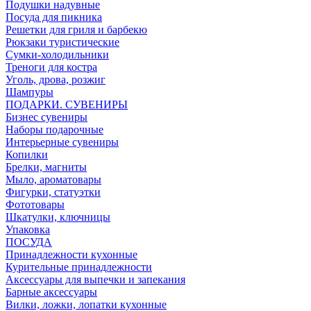
Подушки надувные
Посуда для пикника
Решетки для гриля и барбекю
Рюкзаки туристические
Сумки-холодильники
Треноги для костра
Уголь, дрова, розжиг
Шампуры
ПОДАРКИ. СУВЕНИРЫ
Бизнес сувениры
Наборы подарочные
Интерьерные сувениры
Копилки
Брелки, магниты
Мыло, ароматовары
Фигурки, статуэтки
Фототовары
Шкатулки, ключницы
Упаковка
ПОСУДА
Принадлежности кухонные
Курительные принадлежности
Аксессуары для выпечки и запекания
Барные аксессуары
Вилки, ложки, лопатки кухонные