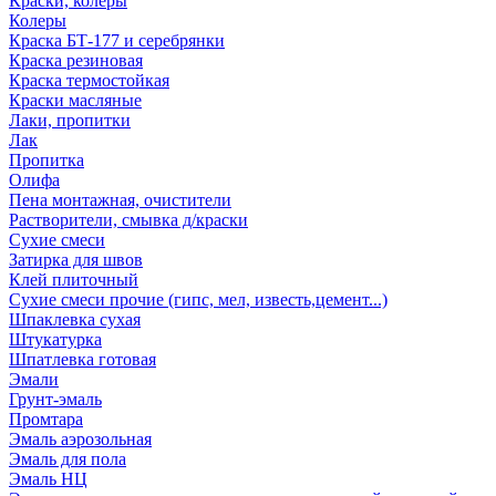
Краски, колеры
Колеры
Краска БТ-177 и серебрянки
Краска резиновая
Краска термостойкая
Краски масляные
Лаки, пропитки
Лак
Пропитка
Олифа
Пена монтажная, очистители
Растворители, смывка д/краски
Сухие смеси
Затирка для швов
Клей плиточный
Сухие смеси прочие (гипс, мел, известь,цемент...)
Шпаклевка сухая
Штукатурка
Шпатлевка готовая
Эмали
Грунт-эмаль
Промтара
Эмаль аэрозольная
Эмаль для пола
Эмаль НЦ