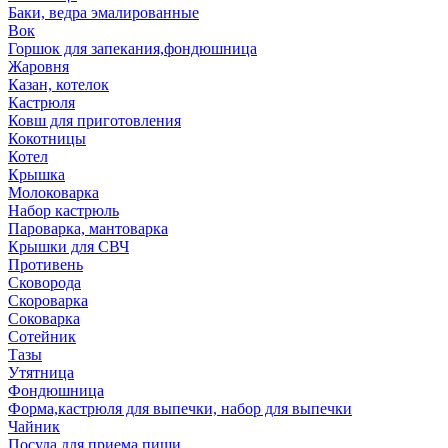
Баки, ведра эмалированные
Вок
Горшок для запекания,фондюшница
Жаровня
Казан, котелок
Кастрюля
Ковш для приготовления
Кокотницы
Котел
Крышка
Молоковарка
Набор кастрюль
Пароварка, мантоварка
Крышки для СВЧ
Противень
Сковорода
Скороварка
Соковарка
Сотейник
Тазы
Утятница
Фондюшница
Форма,кастрюля для выпечки, набор для выпечки
Чайник
Посуда для приема пищи