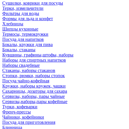
Сушилки, коврики для посуды
Терки, измельчители
Фильтры для воды
Формы для льда и конфет
Хлебницы
Щипцы кухонные
Термосы, термокружки
Посуда для напитков
Бокалы, кружки для пива
Бокалы, стаканы
Кувшины, графины,штофы, наборы
Наборы для спиртных напитков
Наборы свадебные
Стаканы, наборы стаканов
Стопки, рюмки, наборы стопок
Посуда чайно-кофейная
Кружки, наборы кружек, чашки
Сахарницы, дозаторы для сахара
Сервизы, наборы, пары чайные
Сервизы,наборы,пары кофейные
Турки, кофеварки
Френч-прессы
Чайники, кофейники
Посуда для приготовления
Блинница