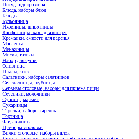
Посуда одноразовая
Блюда, наборы блюд
Блюдца
Бульонница
Икорницы, шпротницы
Конфетницы, вазы для конфет
Креманки, емкости для варенья
Масленка
Менажницы
Миски, тазики
Набор для суши
Оливница
Пиалы, кисэ
Салатники, наборы салатников
Селедочницы, шубницы
Сервизы столовые, наборы для приема пищи
Соусники, молочники
Супница,мармит
Сухарницы
Тарелки, наборы тарелок
Тортница
Фруктовница
Приборы столовые
Вилки столовые, наборы вилок
Ложки, столовые, десертные, кофейные,чайные, наборы