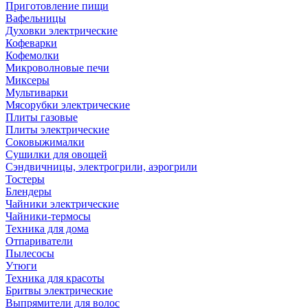
Приготовление пищи
Вафельницы
Духовки электрические
Кофеварки
Кофемолки
Микроволновые печи
Миксеры
Мультиварки
Мясорубки электрические
Плиты газовые
Плиты электрические
Соковыжималки
Сушилки для овощей
Сэндвичницы, электрогрили, аэрогрили
Тостеры
Блендеры
Чайники электрические
Чайники-термосы
Техника для дома
Отпариватели
Пылесосы
Утюги
Техника для красоты
Бритвы электрические
Выпрямители для волос