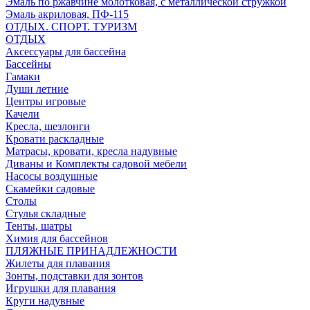
Эмаль по ржавчине молотковая, с металлической стружкой
Эмаль акриловая, ПФ-115
ОТДЫХ. СПОРТ. ТУРИЗМ
ОТДЫХ
Аксессуары для бассейна
Бассейны
Гамаки
Души летние
Центры игровые
Качели
Кресла, шезлонги
Кровати раскладные
Матрасы, кровати, кресла надувные
Диваны и Комплекты садовой мебели
Насосы воздушные
Скамейки садовые
Столы
Стулья складные
Тенты, шатры
Химия для бассейнов
ПЛЯЖНЫЕ ПРИНАДЛЕЖНОСТИ
Жилеты для плавания
Зонты, подставки для зонтов
Игрушки для плавания
Круги надувные