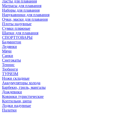
Ласты для плавания
Матрасы для плавания
Наборы для плавания
Нарукавники для плавания
Очки, маски для плавания
Плоты надувные
Сумки пляжные
Шапки для плавания
СПОРТТОВАРЫ
Бадминтон
Ледянки
Мячи
Санки
Снегокаты
Теннис
Тюбинги
ТУРИЗМ
Ножи складные
Аккумуляторы холода
Барбекю, гриль, мангалы
Дождевики
Коврики туристические
Коптильня, щепа
Лодки надувные
Палатки