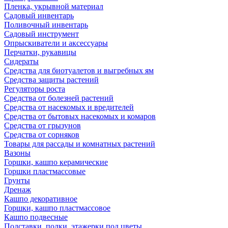
Пленка, укрывной материал
Садовый инвентарь
Поливочный инвентарь
Садовый инструмент
Опрыскиватели и аксессуары
Перчатки, рукавицы
Сидераты
Средства для биотуалетов и выгребных ям
Средства защиты растений
Регуляторы роста
Средства от болезней растений
Средства от насекомых и вредителей
Средства от бытовых насекомых и комаров
Средства от грызунов
Средства от сорняков
Товары для рассады и комнатных растений
Вазоны
Горшки, кашпо керамические
Горшки пластмассовые
Грунты
Дренаж
Кашпо декоративное
Горшки, кашпо пластмассовое
Кашпо подвесные
Подставки, полки, этажерки под цветы