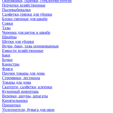
Окномойки, скребки, стеклоочистители
Перчатки хозяйственные
Пылевыбивалки
Салфетки,тряпки для уборки
Блоки сменные для швабр
Совки
Тазы
Черенки для щеток и швабр
Швабры
Щетки для уборки
Ведра, баки, тазы оцинкованные
Емкости хозяйственные
Баки
Бочки
Канистры
Фляги
Прочие товары для дома
Стремянки, лестницы
Товары для дома
Скатерти, салфетки, клеенки
Кухонный инвертарь
Веревки, шнуры, шпагаты
Кипятильники
Прищепки
Уплотнители, бумага для окон