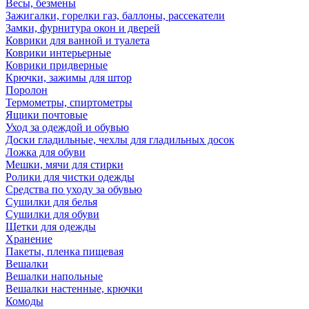
Весы, безмены
Зажигалки, горелки газ, баллоны, рассекатели
Замки, фурнитура окон и дверей
Коврики для ванной и туалета
Коврики интерьерные
Коврики придверные
Крючки, зажимы для штор
Поролон
Термометры, спиртометры
Ящики почтовые
Уход за одеждой и обувью
Доски гладильные, чехлы для гладильных досок
Ложка для обуви
Мешки, мячи для стирки
Ролики для чистки одежды
Средства по уходу за обувью
Сушилки для белья
Сушилки для обуви
Щетки для одежды
Хранение
Пакеты, пленка пищевая
Вешалки
Вешалки напольные
Вешалки настенные, крючки
Комоды