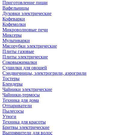
Приготовление пищи
Вафельницы
Духовки электрические
Кофеварки
Кофемолки
Микроволновые печи
Миксеры
Мультиварки
Мясорубки электрические
Плиты газовые
Плиты электрические
Соковыжималки
Сушилки для овощей
Сэндвичницы, электрогрили, аэрогрили
Тостеры
Блендеры
Чайники электрические
Чайники-термосы
Техника для дома
Отпариватели
Пылесосы
Утюги
Техника для красоты
Бритвы электрические
Выпрямители для волос