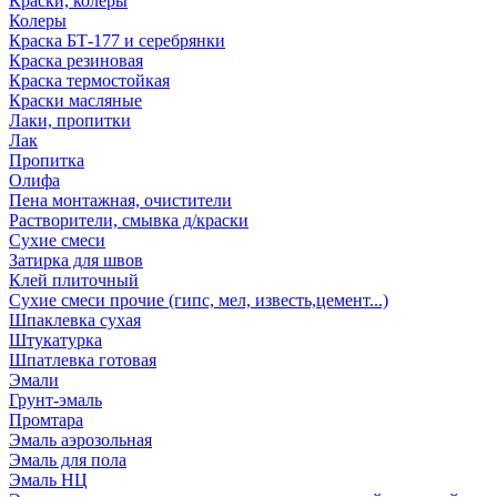
Краски, колеры
Колеры
Краска БТ-177 и серебрянки
Краска резиновая
Краска термостойкая
Краски масляные
Лаки, пропитки
Лак
Пропитка
Олифа
Пена монтажная, очистители
Растворители, смывка д/краски
Сухие смеси
Затирка для швов
Клей плиточный
Сухие смеси прочие (гипс, мел, известь,цемент...)
Шпаклевка сухая
Штукатурка
Шпатлевка готовая
Эмали
Грунт-эмаль
Промтара
Эмаль аэрозольная
Эмаль для пола
Эмаль НЦ