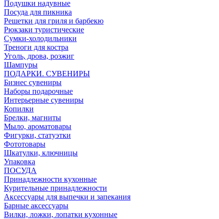
Подушки надувные
Посуда для пикника
Решетки для гриля и барбекю
Рюкзаки туристические
Сумки-холодильники
Треноги для костра
Уголь, дрова, розжиг
Шампуры
ПОДАРКИ. СУВЕНИРЫ
Бизнес сувениры
Наборы подарочные
Интерьерные сувениры
Копилки
Брелки, магниты
Мыло, ароматовары
Фигурки, статуэтки
Фототовары
Шкатулки, ключницы
Упаковка
ПОСУДА
Принадлежности кухонные
Курительные принадлежности
Аксессуары для выпечки и запекания
Барные аксессуары
Вилки, ложки, лопатки кухонные