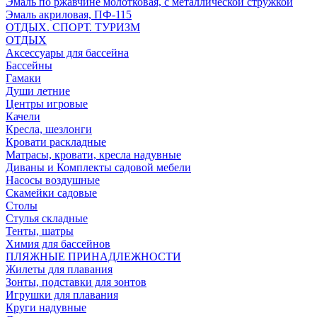
Эмаль по ржавчине молотковая, с металлической стружкой
Эмаль акриловая, ПФ-115
ОТДЫХ. СПОРТ. ТУРИЗМ
ОТДЫХ
Аксессуары для бассейна
Бассейны
Гамаки
Души летние
Центры игровые
Качели
Кресла, шезлонги
Кровати раскладные
Матрасы, кровати, кресла надувные
Диваны и Комплекты садовой мебели
Насосы воздушные
Скамейки садовые
Столы
Стулья складные
Тенты, шатры
Химия для бассейнов
ПЛЯЖНЫЕ ПРИНАДЛЕЖНОСТИ
Жилеты для плавания
Зонты, подставки для зонтов
Игрушки для плавания
Круги надувные