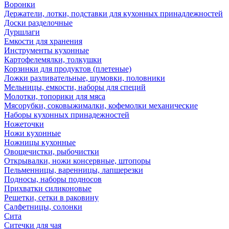
Воронки
Держатели, лотки, подставки для кухонных принадлежностей
Доски разделочные
Дуршлаги
Емкости для хранения
Инструменты кухонные
Картофелемялки, толкушки
Корзинки для продуктов (плетеные)
Ложки разливательные, шумовки, половники
Мельницы, емкости, наборы для специй
Молотки, топорики для мяса
Мясорубки, соковыжималки, кофемолки механические
Наборы кухонных принадежностей
Ножеточки
Ножи кухонные
Ножницы кухонные
Овощечистки, рыбочистки
Открывалки, ножи консервные, штопоры
Пельменницы, варенницы, лапшерезки
Подносы, наборы подносов
Прихватки силиконовые
Решетки, сетки в раковину
Салфетницы, солонки
Сита
Ситечки для чая