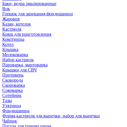
Баки, ведра эмалированные
Вок
Горшок для запекания,фондюшница
Жаровня
Казан, котелок
Кастрюля
Ковш для приготовления
Кокотницы
Котел
Крышка
Молоковарка
Набор кастрюль
Пароварка, мантоварка
Крышки для СВЧ
Противень
Сковорода
Скороварка
Соковарка
Сотейник
Тазы
Утятница
Фондюшница
Форма,кастрюля для выпечки, набор для выпечки
Чайник
Посуда для приема пищи