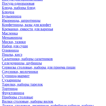
Посуда одноразовая
Блюда, наборы блюд
Блюдца
Бульонница
Икорницы, шпротницы
Конфетницы, вазы для конфет
Креманки, емкости для варенья
Масленка
Менажницы
Миски, тазики
Набор для суши
Оливница
Пиалы, кисэ
Салатники, наборы салатников
Селедочницы, шубницы
Сервизы столовые, наборы для приема пищи
Соусники, молочники
Супница,мармит
Сухарницы
Тарелки, наборы тарелок
Тортница
Фруктовница
Приборы столовые
Вилки столовые, наборы вилок
Ложки, столовые, десертные, кофейные,чайные, наборы