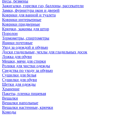
Весы, безмены
Зажигалки, горелки газ, баллоны, рассекатели
Замки, фурнитура окон и дверей
Коврики для ванной и туалета
Коврики интерьерные
Коврики придверные
Крючки, зажимы для штор
Поролон
Термометры, спиртометры
Ящики почтовые
Уход за одеждой и обувью
Доски гладильные, чехлы для гладильных досок
Ложка для обуви
Мешки, мячи для стирки
Ролики для чистки одежды
Средства по уходу за обувью
Сушилки для белья
Сушилки для обуви
Щетки для одежды
Хранение
Пакеты, пленка пищевая
Вешалки
Вешалки напольные
Вешалки настенные, крючки
Комоды