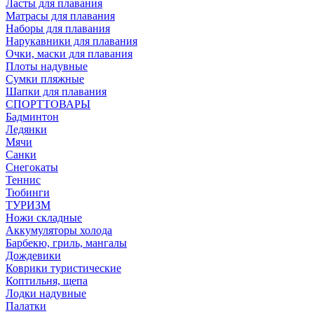
Ласты для плавания
Матрасы для плавания
Наборы для плавания
Нарукавники для плавания
Очки, маски для плавания
Плоты надувные
Сумки пляжные
Шапки для плавания
СПОРТТОВАРЫ
Бадминтон
Ледянки
Мячи
Санки
Снегокаты
Теннис
Тюбинги
ТУРИЗМ
Ножи складные
Аккумуляторы холода
Барбекю, гриль, мангалы
Дождевики
Коврики туристические
Коптильня, щепа
Лодки надувные
Палатки