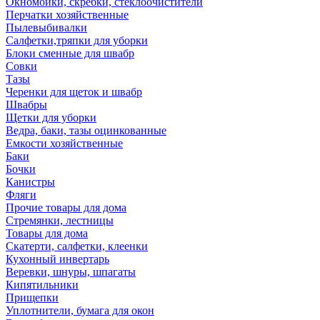
Окномойки, скребки, стеклоочистители
Перчатки хозяйственные
Пылевыбивалки
Салфетки,тряпки для уборки
Блоки сменные для швабр
Совки
Тазы
Черенки для щеток и швабр
Швабры
Щетки для уборки
Ведра, баки, тазы оцинкованные
Емкости хозяйственные
Баки
Бочки
Канистры
Фляги
Прочие товары для дома
Стремянки, лестницы
Товары для дома
Скатерти, салфетки, клеенки
Кухонный инвертарь
Веревки, шнуры, шпагаты
Кипятильники
Прищепки
Уплотнители, бумага для окон