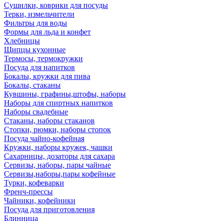
Сушилки, коврики для посуды
Терки, измельчители
Фильтры для воды
Формы для льда и конфет
Хлебницы
Щипцы кухонные
Термосы, термокружки
Посуда для напитков
Бокалы, кружки для пива
Бокалы, стаканы
Кувшины, графины,штофы, наборы
Наборы для спиртных напитков
Наборы свадебные
Стаканы, наборы стаканов
Стопки, рюмки, наборы стопок
Посуда чайно-кофейная
Кружки, наборы кружек, чашки
Сахарницы, дозаторы для сахара
Сервизы, наборы, пары чайные
Сервизы,наборы,пары кофейные
Турки, кофеварки
Френч-прессы
Чайники, кофейники
Посуда для приготовления
Блинница