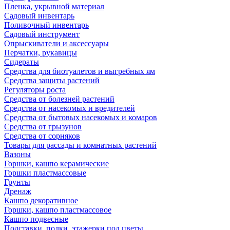
Пленка, укрывной материал
Садовый инвентарь
Поливочный инвентарь
Садовый инструмент
Опрыскиватели и аксессуары
Перчатки, рукавицы
Сидераты
Средства для биотуалетов и выгребных ям
Средства защиты растений
Регуляторы роста
Средства от болезней растений
Средства от насекомых и вредителей
Средства от бытовых насекомых и комаров
Средства от грызунов
Средства от сорняков
Товары для рассады и комнатных растений
Вазоны
Горшки, кашпо керамические
Горшки пластмассовые
Грунты
Дренаж
Кашпо декоративное
Горшки, кашпо пластмассовое
Кашпо подвесные
Подставки, полки, этажерки под цветы