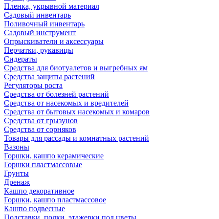
Пленка, укрывной материал
Садовый инвентарь
Поливочный инвентарь
Садовый инструмент
Опрыскиватели и аксессуары
Перчатки, рукавицы
Сидераты
Средства для биотуалетов и выгребных ям
Средства защиты растений
Регуляторы роста
Средства от болезней растений
Средства от насекомых и вредителей
Средства от бытовых насекомых и комаров
Средства от грызунов
Средства от сорняков
Товары для рассады и комнатных растений
Вазоны
Горшки, кашпо керамические
Горшки пластмассовые
Грунты
Дренаж
Кашпо декоративное
Горшки, кашпо пластмассовое
Кашпо подвесные
Подставки, полки, этажерки под цветы