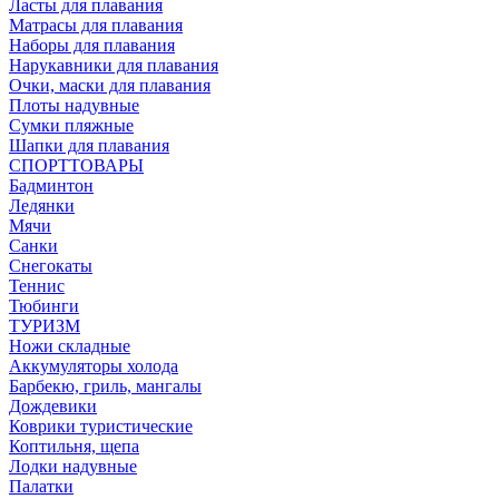
Ласты для плавания
Матрасы для плавания
Наборы для плавания
Нарукавники для плавания
Очки, маски для плавания
Плоты надувные
Сумки пляжные
Шапки для плавания
СПОРТТОВАРЫ
Бадминтон
Ледянки
Мячи
Санки
Снегокаты
Теннис
Тюбинги
ТУРИЗМ
Ножи складные
Аккумуляторы холода
Барбекю, гриль, мангалы
Дождевики
Коврики туристические
Коптильня, щепа
Лодки надувные
Палатки