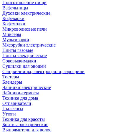
Приготовление пищи
Вафельницы
Духовки электрические
Кофеварки
Кофемолки
Микроволновые печи
Миксеры
Мультиварки
Мясорубки электрические
Плиты газовые
Плиты электрические
Соковыжималки
Сушилки для овощей
Сэндвичницы, электрогрили, аэрогрили
Тостеры
Блендеры
Чайники электрические
Чайники-термосы
Техника для дома
Отпариватели
Пылесосы
Утюги
Техника для красоты
Бритвы электрические
Выпрямители для волос