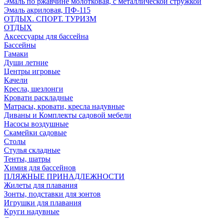
Эмаль по ржавчине молотковая, с металлической стружкой
Эмаль акриловая, ПФ-115
ОТДЫХ. СПОРТ. ТУРИЗМ
ОТДЫХ
Аксессуары для бассейна
Бассейны
Гамаки
Души летние
Центры игровые
Качели
Кресла, шезлонги
Кровати раскладные
Матрасы, кровати, кресла надувные
Диваны и Комплекты садовой мебели
Насосы воздушные
Скамейки садовые
Столы
Стулья складные
Тенты, шатры
Химия для бассейнов
ПЛЯЖНЫЕ ПРИНАДЛЕЖНОСТИ
Жилеты для плавания
Зонты, подставки для зонтов
Игрушки для плавания
Круги надувные