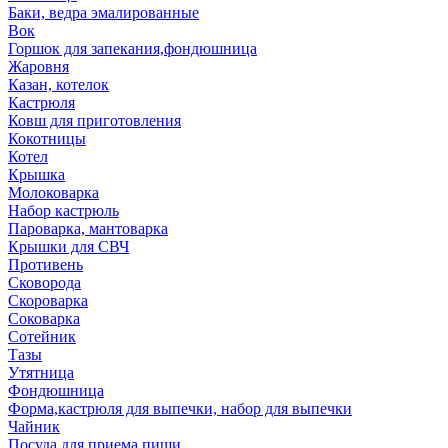
Баки, ведра эмалированные
Вок
Горшок для запекания,фондюшница
Жаровня
Казан, котелок
Кастрюля
Ковш для приготовления
Кокотницы
Котел
Крышка
Молоковарка
Набор кастрюль
Пароварка, мантоварка
Крышки для СВЧ
Противень
Сковорода
Скороварка
Соковарка
Сотейник
Тазы
Утятница
Фондюшница
Форма,кастрюля для выпечки, набор для выпечки
Чайник
Посуда для приема пищи