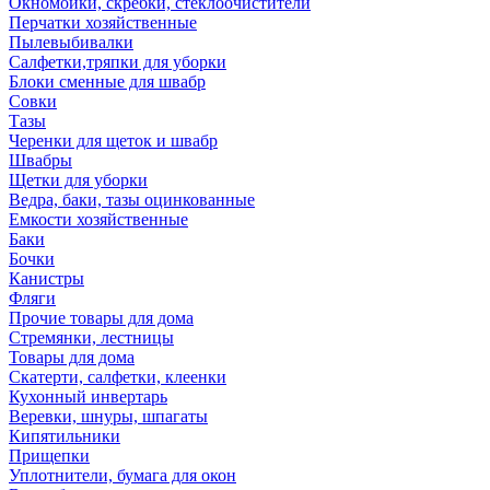
Окномойки, скребки, стеклоочистители
Перчатки хозяйственные
Пылевыбивалки
Салфетки,тряпки для уборки
Блоки сменные для швабр
Совки
Тазы
Черенки для щеток и швабр
Швабры
Щетки для уборки
Ведра, баки, тазы оцинкованные
Емкости хозяйственные
Баки
Бочки
Канистры
Фляги
Прочие товары для дома
Стремянки, лестницы
Товары для дома
Скатерти, салфетки, клеенки
Кухонный инвертарь
Веревки, шнуры, шпагаты
Кипятильники
Прищепки
Уплотнители, бумага для окон