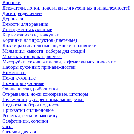
Воронки
Держатели, лотки, подставки для кухонных принадлежностей
Доски разделочные
Дуршлаги
Емкости для хранения
Инструменты кухонные
Картофелемялки, толкушки
Корзинки для продуктов (плетеные)
Ложки разливательные, шумовки, половники
Мельницы, емкости, наборы для специй
Молотки, топорики для мяса
Мясорубки, соковыжималки, кофемолки механические
Наборы кухонных принадежностей
Ножеточки
Ножи кухонные
Ножницы кухонные
Овощечистки, рыбочистки
Открывалки, ножи консервные, штопоры
Пельменницы, варенницы, лапшерезки
Подносы, наборы подносов
Прихватки силиконовые
Решетки, сетки в раковину
Салфетницы, солонки
Сита
Ситечки для чая