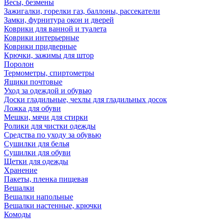
Весы, безмены
Зажигалки, горелки газ, баллоны, рассекатели
Замки, фурнитура окон и дверей
Коврики для ванной и туалета
Коврики интерьерные
Коврики придверные
Крючки, зажимы для штор
Поролон
Термометры, спиртометры
Ящики почтовые
Уход за одеждой и обувью
Доски гладильные, чехлы для гладильных досок
Ложка для обуви
Мешки, мячи для стирки
Ролики для чистки одежды
Средства по уходу за обувью
Сушилки для белья
Сушилки для обуви
Щетки для одежды
Хранение
Пакеты, пленка пищевая
Вешалки
Вешалки напольные
Вешалки настенные, крючки
Комоды