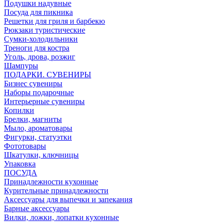
Подушки надувные
Посуда для пикника
Решетки для гриля и барбекю
Рюкзаки туристические
Сумки-холодильники
Треноги для костра
Уголь, дрова, розжиг
Шампуры
ПОДАРКИ. СУВЕНИРЫ
Бизнес сувениры
Наборы подарочные
Интерьерные сувениры
Копилки
Брелки, магниты
Мыло, ароматовары
Фигурки, статуэтки
Фототовары
Шкатулки, ключницы
Упаковка
ПОСУДА
Принадлежности кухонные
Курительные принадлежности
Аксессуары для выпечки и запекания
Барные аксессуары
Вилки, ложки, лопатки кухонные