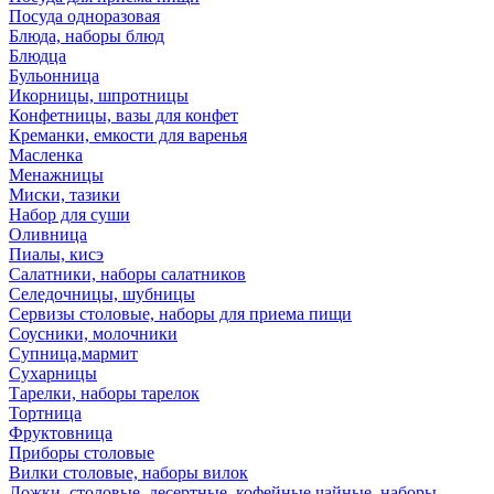
Посуда одноразовая
Блюда, наборы блюд
Блюдца
Бульонница
Икорницы, шпротницы
Конфетницы, вазы для конфет
Креманки, емкости для варенья
Масленка
Менажницы
Миски, тазики
Набор для суши
Оливница
Пиалы, кисэ
Салатники, наборы салатников
Селедочницы, шубницы
Сервизы столовые, наборы для приема пищи
Соусники, молочники
Супница,мармит
Сухарницы
Тарелки, наборы тарелок
Тортница
Фруктовница
Приборы столовые
Вилки столовые, наборы вилок
Ложки, столовые, десертные, кофейные,чайные, наборы