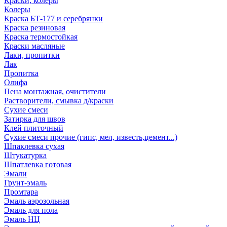
Краски, колеры
Колеры
Краска БТ-177 и серебрянки
Краска резиновая
Краска термостойкая
Краски масляные
Лаки, пропитки
Лак
Пропитка
Олифа
Пена монтажная, очистители
Растворители, смывка д/краски
Сухие смеси
Затирка для швов
Клей плиточный
Сухие смеси прочие (гипс, мел, известь,цемент...)
Шпаклевка сухая
Штукатурка
Шпатлевка готовая
Эмали
Грунт-эмаль
Промтара
Эмаль аэрозольная
Эмаль для пола
Эмаль НЦ