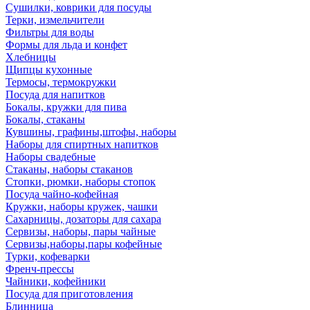
Сушилки, коврики для посуды
Терки, измельчители
Фильтры для воды
Формы для льда и конфет
Хлебницы
Щипцы кухонные
Термосы, термокружки
Посуда для напитков
Бокалы, кружки для пива
Бокалы, стаканы
Кувшины, графины,штофы, наборы
Наборы для спиртных напитков
Наборы свадебные
Стаканы, наборы стаканов
Стопки, рюмки, наборы стопок
Посуда чайно-кофейная
Кружки, наборы кружек, чашки
Сахарницы, дозаторы для сахара
Сервизы, наборы, пары чайные
Сервизы,наборы,пары кофейные
Турки, кофеварки
Френч-прессы
Чайники, кофейники
Посуда для приготовления
Блинница