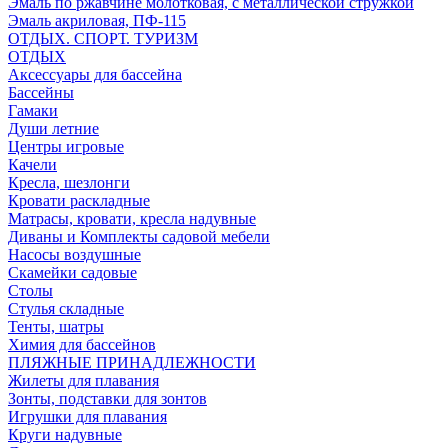
Эмаль по ржавчине молотковая, с металлической стружкой
Эмаль акриловая, ПФ-115
ОТДЫХ. СПОРТ. ТУРИЗМ
ОТДЫХ
Аксессуары для бассейна
Бассейны
Гамаки
Души летние
Центры игровые
Качели
Кресла, шезлонги
Кровати раскладные
Матрасы, кровати, кресла надувные
Диваны и Комплекты садовой мебели
Насосы воздушные
Скамейки садовые
Столы
Стулья складные
Тенты, шатры
Химия для бассейнов
ПЛЯЖНЫЕ ПРИНАДЛЕЖНОСТИ
Жилеты для плавания
Зонты, подставки для зонтов
Игрушки для плавания
Круги надувные