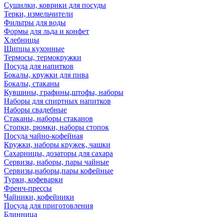
Сушилки, коврики для посуды
Терки, измельчители
Фильтры для воды
Формы для льда и конфет
Хлебницы
Щипцы кухонные
Термосы, термокружки
Посуда для напитков
Бокалы, кружки для пива
Бокалы, стаканы
Кувшины, графины,штофы, наборы
Наборы для спиртных напитков
Наборы свадебные
Стаканы, наборы стаканов
Стопки, рюмки, наборы стопок
Посуда чайно-кофейная
Кружки, наборы кружек, чашки
Сахарницы, дозаторы для сахара
Сервизы, наборы, пары чайные
Сервизы,наборы,пары кофейные
Турки, кофеварки
Френч-прессы
Чайники, кофейники
Посуда для приготовления
Блинница