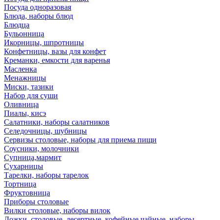
Посуда одноразовая
Блюда, наборы блюд
Блюдца
Бульонница
Икорницы, шпротницы
Конфетницы, вазы для конфет
Креманки, емкости для варенья
Масленка
Менажницы
Миски, тазики
Набор для суши
Оливница
Пиалы, кисэ
Салатники, наборы салатников
Селедочницы, шубницы
Сервизы столовые, наборы для приема пищи
Соусники, молочники
Супница,мармит
Сухарницы
Тарелки, наборы тарелок
Тортница
Фруктовница
Приборы столовые
Вилки столовые, наборы вилок
Ложки, столовые, десертные, кофейные,чайные, наборы