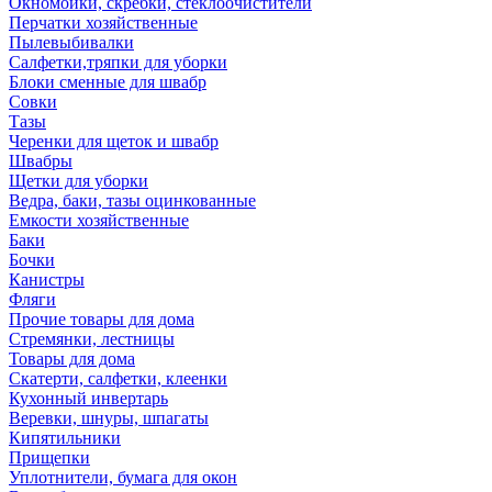
Окномойки, скребки, стеклоочистители
Перчатки хозяйственные
Пылевыбивалки
Салфетки,тряпки для уборки
Блоки сменные для швабр
Совки
Тазы
Черенки для щеток и швабр
Швабры
Щетки для уборки
Ведра, баки, тазы оцинкованные
Емкости хозяйственные
Баки
Бочки
Канистры
Фляги
Прочие товары для дома
Стремянки, лестницы
Товары для дома
Скатерти, салфетки, клеенки
Кухонный инвертарь
Веревки, шнуры, шпагаты
Кипятильники
Прищепки
Уплотнители, бумага для окон