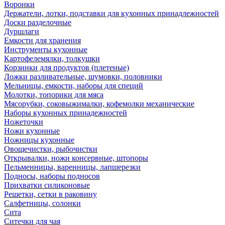
Воронки
Держатели, лотки, подставки для кухонных принадлежностей
Доски разделочные
Дуршлаги
Емкости для хранения
Инструменты кухонные
Картофелемялки, толкушки
Корзинки для продуктов (плетеные)
Ложки разливательные, шумовки, половники
Мельницы, емкости, наборы для специй
Молотки, топорики для мяса
Мясорубки, соковыжималки, кофемолки механические
Наборы кухонных принадежностей
Ножеточки
Ножи кухонные
Ножницы кухонные
Овощечистки, рыбочистки
Открывалки, ножи консервные, штопоры
Пельменницы, варенницы, лапшерезки
Подносы, наборы подносов
Прихватки силиконовые
Решетки, сетки в раковину
Салфетницы, солонки
Сита
Ситечки для чая