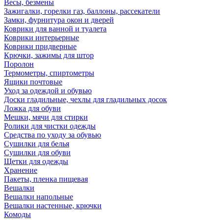
Весы, безмены
Зажигалки, горелки газ, баллоны, рассекатели
Замки, фурнитура окон и дверей
Коврики для ванной и туалета
Коврики интерьерные
Коврики придверные
Крючки, зажимы для штор
Поролон
Термометры, спиртометры
Ящики почтовые
Уход за одеждой и обувью
Доски гладильные, чехлы для гладильных досок
Ложка для обуви
Мешки, мячи для стирки
Ролики для чистки одежды
Средства по уходу за обувью
Сушилки для белья
Сушилки для обуви
Щетки для одежды
Хранение
Пакеты, пленка пищевая
Вешалки
Вешалки напольные
Вешалки настенные, крючки
Комоды