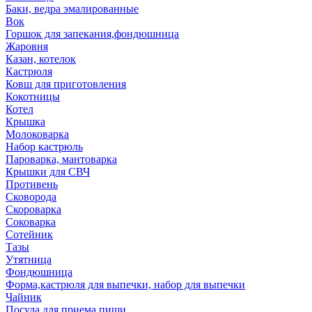
Баки, ведра эмалированные
Вок
Горшок для запекания,фондюшница
Жаровня
Казан, котелок
Кастрюля
Ковш для приготовления
Кокотницы
Котел
Крышка
Молоковарка
Набор кастрюль
Пароварка, мантоварка
Крышки для СВЧ
Противень
Сковорода
Скороварка
Соковарка
Сотейник
Тазы
Утятница
Фондюшница
Форма,кастрюля для выпечки, набор для выпечки
Чайник
Посуда для приема пищи