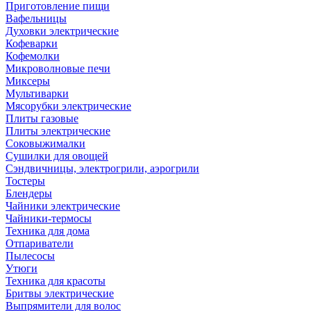
Приготовление пищи
Вафельницы
Духовки электрические
Кофеварки
Кофемолки
Микроволновые печи
Миксеры
Мультиварки
Мясорубки электрические
Плиты газовые
Плиты электрические
Соковыжималки
Сушилки для овощей
Сэндвичницы, электрогрили, аэрогрили
Тостеры
Блендеры
Чайники электрические
Чайники-термосы
Техника для дома
Отпариватели
Пылесосы
Утюги
Техника для красоты
Бритвы электрические
Выпрямители для волос