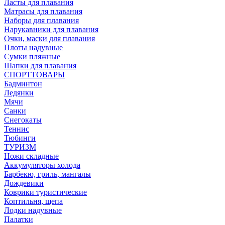
Ласты для плавания
Матрасы для плавания
Наборы для плавания
Нарукавники для плавания
Очки, маски для плавания
Плоты надувные
Сумки пляжные
Шапки для плавания
СПОРТТОВАРЫ
Бадминтон
Ледянки
Мячи
Санки
Снегокаты
Теннис
Тюбинги
ТУРИЗМ
Ножи складные
Аккумуляторы холода
Барбекю, гриль, мангалы
Дождевики
Коврики туристические
Коптильня, щепа
Лодки надувные
Палатки