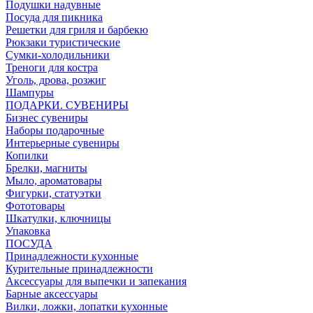
Подушки надувные
Посуда для пикника
Решетки для гриля и барбекю
Рюкзаки туристические
Сумки-холодильники
Треноги для костра
Уголь, дрова, розжиг
Шампуры
ПОДАРКИ. СУВЕНИРЫ
Бизнес сувениры
Наборы подарочные
Интерьерные сувениры
Копилки
Брелки, магниты
Мыло, ароматовары
Фигурки, статуэтки
Фототовары
Шкатулки, ключницы
Упаковка
ПОСУДА
Принадлежности кухонные
Курительные принадлежности
Аксессуары для выпечки и запекания
Барные аксессуары
Вилки, ложки, лопатки кухонные