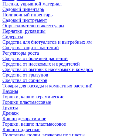
Пленка, укрывной материал
Садовый инвентарь
Поливочный инвентарь
Садовый инструмент
Опрыскиватели и аксессуары
Перчатки, рукавицы
Сидераты
Средства для биотуалетов и выгребных ям
Средства защиты растений
Регуляторы роста
Средства от болезней растений
Средства от насекомых и вредителей
Средства от бытовых насекомых и комаров
Средства от грызунов
Средства от сорняков
Товары для рассады и комнатных растений
Вазоны
Горшки, кашпо керамические
Горшки пластмассовые
Грунты
Дренаж
Кашпо декоративное
Горшки, кашпо пластмассовое
Кашпо подвесные
Подставки, полки, этажерки под цветы