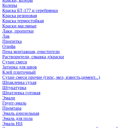
Краски, колеры
Колеры
Краска БТ-177 и серебрянки
Краска резиновая
Краска термостойкая
Краски масляные
Лаки, пропитки
Лак
Пропитка
Олифа
Пена монтажная, очистители
Растворители, смывка д/краски
Сухие смеси
Затирка для швов
Клей плиточный
Сухие смеси прочие (гипс, мел, известь,цемент...)
Шпаклевка сухая
Штукатурка
Шпатлевка готовая
Эмали
Грунт-эмаль
Промтара
Эмаль аэрозольная
Эмаль для пола
Эмаль НЦ