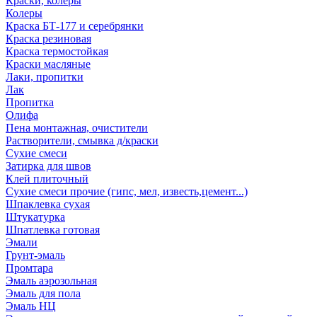
Краски, колеры
Колеры
Краска БТ-177 и серебрянки
Краска резиновая
Краска термостойкая
Краски масляные
Лаки, пропитки
Лак
Пропитка
Олифа
Пена монтажная, очистители
Растворители, смывка д/краски
Сухие смеси
Затирка для швов
Клей плиточный
Сухие смеси прочие (гипс, мел, известь,цемент...)
Шпаклевка сухая
Штукатурка
Шпатлевка готовая
Эмали
Грунт-эмаль
Промтара
Эмаль аэрозольная
Эмаль для пола
Эмаль НЦ