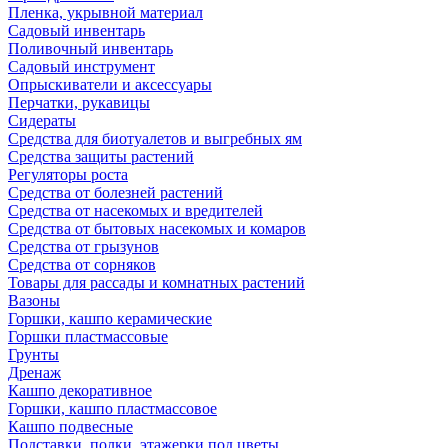
Пленка, укрывной материал
Садовый инвентарь
Поливочный инвентарь
Садовый инструмент
Опрыскиватели и аксессуары
Перчатки, рукавицы
Сидераты
Средства для биотуалетов и выгребных ям
Средства защиты растений
Регуляторы роста
Средства от болезней растений
Средства от насекомых и вредителей
Средства от бытовых насекомых и комаров
Средства от грызунов
Средства от сорняков
Товары для рассады и комнатных растений
Вазоны
Горшки, кашпо керамические
Горшки пластмассовые
Грунты
Дренаж
Кашпо декоративное
Горшки, кашпо пластмассовое
Кашпо подвесные
Подставки, полки, этажерки под цветы