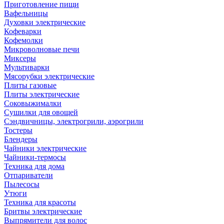
Приготовление пищи
Вафельницы
Духовки электрические
Кофеварки
Кофемолки
Микроволновые печи
Миксеры
Мультиварки
Мясорубки электрические
Плиты газовые
Плиты электрические
Соковыжималки
Сушилки для овощей
Сэндвичницы, электрогрили, аэрогрили
Тостеры
Блендеры
Чайники электрические
Чайники-термосы
Техника для дома
Отпариватели
Пылесосы
Утюги
Техника для красоты
Бритвы электрические
Выпрямители для волос