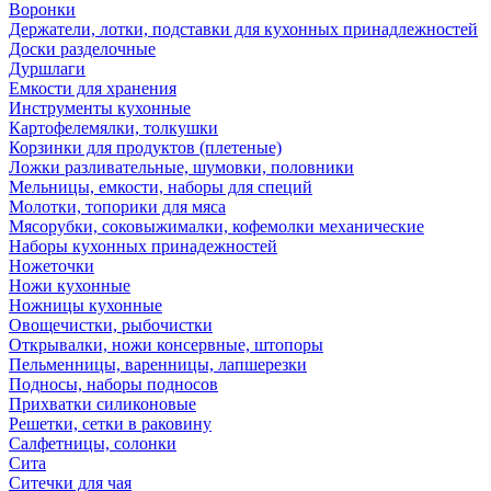
Воронки
Держатели, лотки, подставки для кухонных принадлежностей
Доски разделочные
Дуршлаги
Емкости для хранения
Инструменты кухонные
Картофелемялки, толкушки
Корзинки для продуктов (плетеные)
Ложки разливательные, шумовки, половники
Мельницы, емкости, наборы для специй
Молотки, топорики для мяса
Мясорубки, соковыжималки, кофемолки механические
Наборы кухонных принадежностей
Ножеточки
Ножи кухонные
Ножницы кухонные
Овощечистки, рыбочистки
Открывалки, ножи консервные, штопоры
Пельменницы, варенницы, лапшерезки
Подносы, наборы подносов
Прихватки силиконовые
Решетки, сетки в раковину
Салфетницы, солонки
Сита
Ситечки для чая