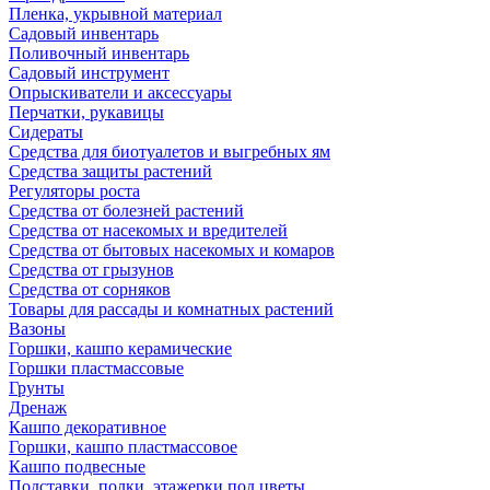
Пленка, укрывной материал
Садовый инвентарь
Поливочный инвентарь
Садовый инструмент
Опрыскиватели и аксессуары
Перчатки, рукавицы
Сидераты
Средства для биотуалетов и выгребных ям
Средства защиты растений
Регуляторы роста
Средства от болезней растений
Средства от насекомых и вредителей
Средства от бытовых насекомых и комаров
Средства от грызунов
Средства от сорняков
Товары для рассады и комнатных растений
Вазоны
Горшки, кашпо керамические
Горшки пластмассовые
Грунты
Дренаж
Кашпо декоративное
Горшки, кашпо пластмассовое
Кашпо подвесные
Подставки, полки, этажерки под цветы