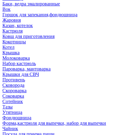
Баки, ведра эмалированные
Вок
Горшок для запекания,фондюшница
Жаровня
Казан, котелок
Кастрюля
Ковш для приготовления
Кокотницы
Котел
Крышка
Молоковарка
Набор кастрюль
Пароварка, мантоварка
Крышки для СВЧ
Противень
Сковорода
Скороварка
Соковарка
Сотейник
Тазы
Утятница
Фондюшница
Форма,кастрюля для выпечки, набор для выпечки
Чайник
Посуда для приема пищи