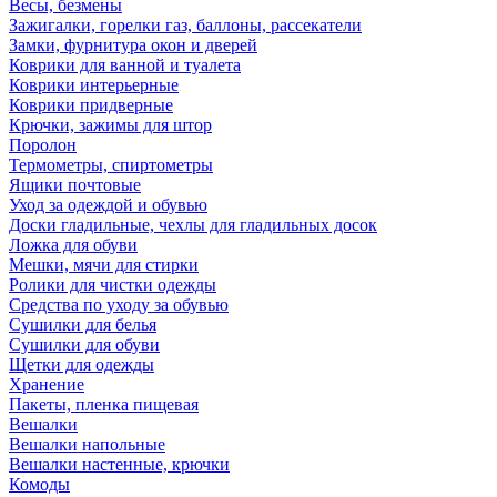
Весы, безмены
Зажигалки, горелки газ, баллоны, рассекатели
Замки, фурнитура окон и дверей
Коврики для ванной и туалета
Коврики интерьерные
Коврики придверные
Крючки, зажимы для штор
Поролон
Термометры, спиртометры
Ящики почтовые
Уход за одеждой и обувью
Доски гладильные, чехлы для гладильных досок
Ложка для обуви
Мешки, мячи для стирки
Ролики для чистки одежды
Средства по уходу за обувью
Сушилки для белья
Сушилки для обуви
Щетки для одежды
Хранение
Пакеты, пленка пищевая
Вешалки
Вешалки напольные
Вешалки настенные, крючки
Комоды