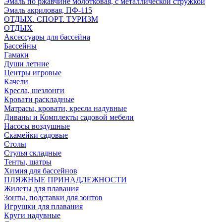
Эмаль по ржавчине молотковая, с металлической стружкой
Эмаль акриловая, ПФ-115
ОТДЫХ. СПОРТ. ТУРИЗМ
ОТДЫХ
Аксессуары для бассейна
Бассейны
Гамаки
Души летние
Центры игровые
Качели
Кресла, шезлонги
Кровати раскладные
Матрасы, кровати, кресла надувные
Диваны и Комплекты садовой мебели
Насосы воздушные
Скамейки садовые
Столы
Стулья складные
Тенты, шатры
Химия для бассейнов
ПЛЯЖНЫЕ ПРИНАДЛЕЖНОСТИ
Жилеты для плавания
Зонты, подставки для зонтов
Игрушки для плавания
Круги надувные