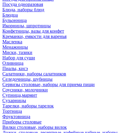
Посуда одноразовая
Блюда, наборы блюд
Блюдца
Бульонница
Икорницы, шпротницы
Конфетницы, вазы для конфет
Креманки, емкости для варенья
Масленка
Менажницы
Миски, тазики
Набор для суши
Оливница
Пиалы, кисэ
Салатники, наборы салатников
Селедочницы, шубницы
Сервизы столовые, наборы для приема пищи
Соусники, молочники
Супница,мармит
Сухарницы
Тарелки, наборы тарелок
Тортница
Фруктовница
Приборы столовые
Вилки столовые, наборы вилок
Ложки, столовые, десертные, кофейные,чайные, наборы