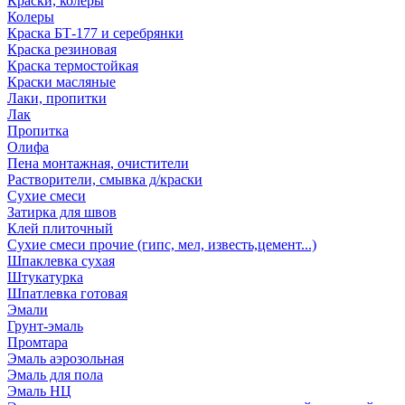
Краски, колеры
Колеры
Краска БТ-177 и серебрянки
Краска резиновая
Краска термостойкая
Краски масляные
Лаки, пропитки
Лак
Пропитка
Олифа
Пена монтажная, очистители
Растворители, смывка д/краски
Сухие смеси
Затирка для швов
Клей плиточный
Сухие смеси прочие (гипс, мел, известь,цемент...)
Шпаклевка сухая
Штукатурка
Шпатлевка готовая
Эмали
Грунт-эмаль
Промтара
Эмаль аэрозольная
Эмаль для пола
Эмаль НЦ