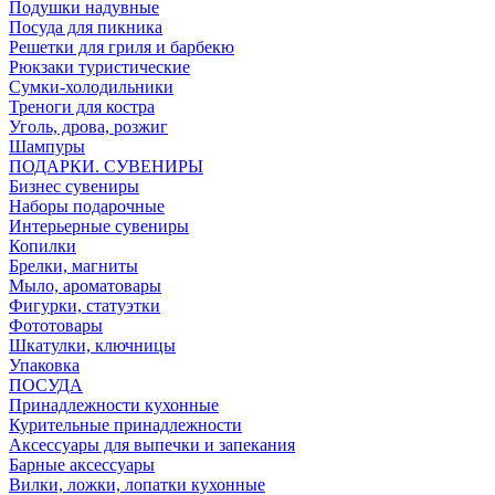
Подушки надувные
Посуда для пикника
Решетки для гриля и барбекю
Рюкзаки туристические
Сумки-холодильники
Треноги для костра
Уголь, дрова, розжиг
Шампуры
ПОДАРКИ. СУВЕНИРЫ
Бизнес сувениры
Наборы подарочные
Интерьерные сувениры
Копилки
Брелки, магниты
Мыло, ароматовары
Фигурки, статуэтки
Фототовары
Шкатулки, ключницы
Упаковка
ПОСУДА
Принадлежности кухонные
Курительные принадлежности
Аксессуары для выпечки и запекания
Барные аксессуары
Вилки, ложки, лопатки кухонные