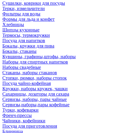
Сушилки, коврики для посуды
Терки, измельчители
Фильтры для воды
Формы для льда и конфет
Хлебницы
Щипцы кухонные
Термосы, термокружки
Посуда для напитков
Бокалы, кружки для пива
Бокалы, стаканы
Кувшины, графины,штофы, наборы
Наборы для спиртных напитков
Наборы свадебные
Стаканы, наборы стаканов
Стопки, рюмки, наборы стопок
Посуда чайно-кофейная
Кружки, наборы кружек, чашки
Сахарницы, дозаторы для сахара
Сервизы, наборы, пары чайные
Сервизы,наборы,пары кофейные
Турки, кофеварки
Френч-прессы
Чайники, кофейники
Посуда для приготовления
Блинница