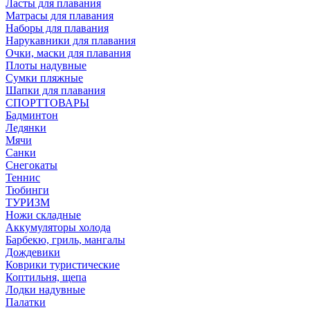
Ласты для плавания
Матрасы для плавания
Наборы для плавания
Нарукавники для плавания
Очки, маски для плавания
Плоты надувные
Сумки пляжные
Шапки для плавания
СПОРТТОВАРЫ
Бадминтон
Ледянки
Мячи
Санки
Снегокаты
Теннис
Тюбинги
ТУРИЗМ
Ножи складные
Аккумуляторы холода
Барбекю, гриль, мангалы
Дождевики
Коврики туристические
Коптильня, щепа
Лодки надувные
Палатки