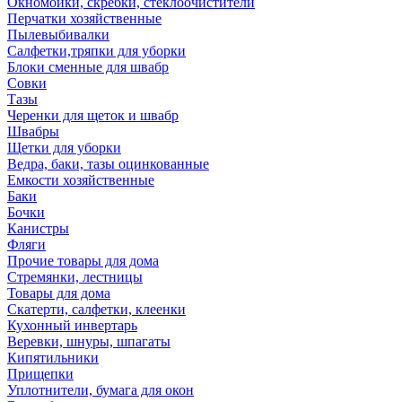
Окномойки, скребки, стеклоочистители
Перчатки хозяйственные
Пылевыбивалки
Салфетки,тряпки для уборки
Блоки сменные для швабр
Совки
Тазы
Черенки для щеток и швабр
Швабры
Щетки для уборки
Ведра, баки, тазы оцинкованные
Емкости хозяйственные
Баки
Бочки
Канистры
Фляги
Прочие товары для дома
Стремянки, лестницы
Товары для дома
Скатерти, салфетки, клеенки
Кухонный инвертарь
Веревки, шнуры, шпагаты
Кипятильники
Прищепки
Уплотнители, бумага для окон