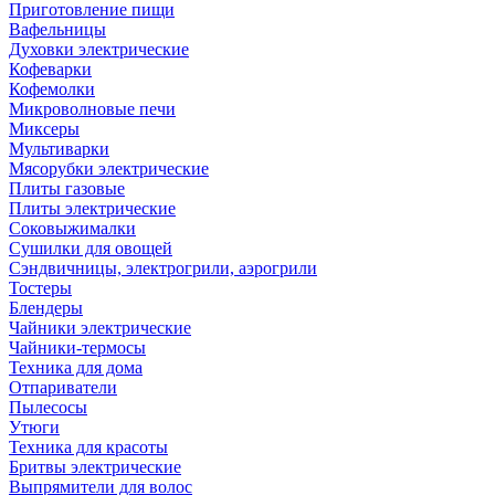
Приготовление пищи
Вафельницы
Духовки электрические
Кофеварки
Кофемолки
Микроволновые печи
Миксеры
Мультиварки
Мясорубки электрические
Плиты газовые
Плиты электрические
Соковыжималки
Сушилки для овощей
Сэндвичницы, электрогрили, аэрогрили
Тостеры
Блендеры
Чайники электрические
Чайники-термосы
Техника для дома
Отпариватели
Пылесосы
Утюги
Техника для красоты
Бритвы электрические
Выпрямители для волос