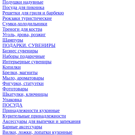
Подушки надувные
Посуда для пикника
Решетки для гриля и барбекю
Рюкзаки туристические
Сумки-холодильники
Треноги для костра
Уголь, дрова, розжиг
Шампуры
ПОДАРКИ. СУВЕНИРЫ
Бизнес сувениры
Наборы подарочные
Интерьерные сувениры
Копилки
Брелки, магниты
Мыло, ароматовары
Фигурки, статуэтки
Фототовары
Шкатулки, ключницы
Упаковка
ПОСУДА
Принадлежности кухонные
Курительные принадлежности
Аксессуары для выпечки и запекания
Барные аксессуары
Вилки, ложки, лопатки кухонные