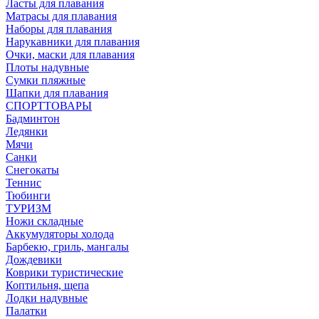
Ласты для плавания
Матрасы для плавания
Наборы для плавания
Нарукавники для плавания
Очки, маски для плавания
Плоты надувные
Сумки пляжные
Шапки для плавания
СПОРТТОВАРЫ
Бадминтон
Ледянки
Мячи
Санки
Снегокаты
Теннис
Тюбинги
ТУРИЗМ
Ножи складные
Аккумуляторы холода
Барбекю, гриль, мангалы
Дождевики
Коврики туристические
Коптильня, щепа
Лодки надувные
Палатки