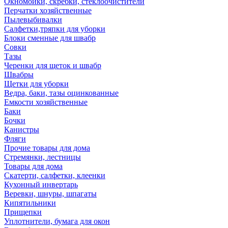
Окномойки, скребки, стеклоочистители
Перчатки хозяйственные
Пылевыбивалки
Салфетки,тряпки для уборки
Блоки сменные для швабр
Совки
Тазы
Черенки для щеток и швабр
Швабры
Щетки для уборки
Ведра, баки, тазы оцинкованные
Емкости хозяйственные
Баки
Бочки
Канистры
Фляги
Прочие товары для дома
Стремянки, лестницы
Товары для дома
Скатерти, салфетки, клеенки
Кухонный инвертарь
Веревки, шнуры, шпагаты
Кипятильники
Прищепки
Уплотнители, бумага для окон