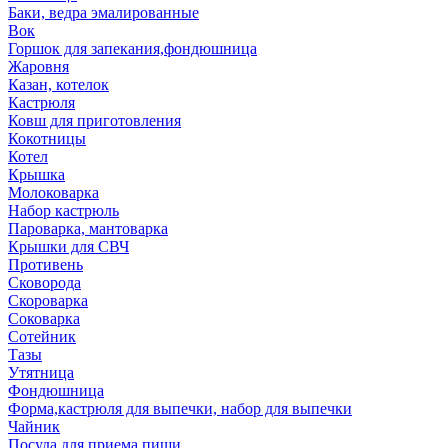
Баки, ведра эмалированные
Вок
Горшок для запекания,фондюшница
Жаровня
Казан, котелок
Кастрюля
Ковш для приготовления
Кокотницы
Котел
Крышка
Молоковарка
Набор кастрюль
Пароварка, мантоварка
Крышки для СВЧ
Противень
Сковорода
Скороварка
Соковарка
Сотейник
Тазы
Утятница
Фондюшница
Форма,кастрюля для выпечки, набор для выпечки
Чайник
Посуда для приема пищи