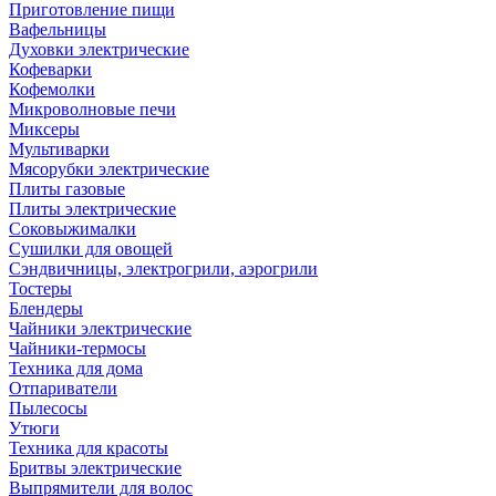
Приготовление пищи
Вафельницы
Духовки электрические
Кофеварки
Кофемолки
Микроволновые печи
Миксеры
Мультиварки
Мясорубки электрические
Плиты газовые
Плиты электрические
Соковыжималки
Сушилки для овощей
Сэндвичницы, электрогрили, аэрогрили
Тостеры
Блендеры
Чайники электрические
Чайники-термосы
Техника для дома
Отпариватели
Пылесосы
Утюги
Техника для красоты
Бритвы электрические
Выпрямители для волос