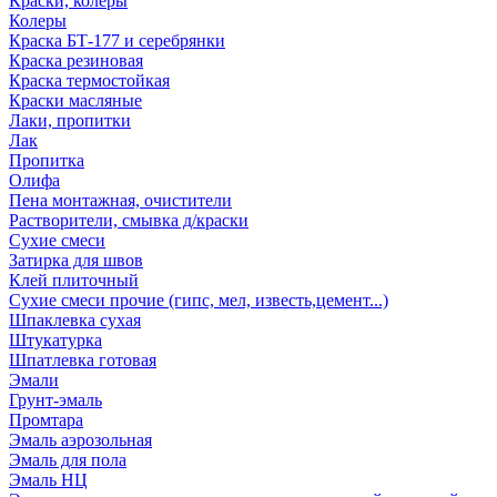
Краски, колеры
Колеры
Краска БТ-177 и серебрянки
Краска резиновая
Краска термостойкая
Краски масляные
Лаки, пропитки
Лак
Пропитка
Олифа
Пена монтажная, очистители
Растворители, смывка д/краски
Сухие смеси
Затирка для швов
Клей плиточный
Сухие смеси прочие (гипс, мел, известь,цемент...)
Шпаклевка сухая
Штукатурка
Шпатлевка готовая
Эмали
Грунт-эмаль
Промтара
Эмаль аэрозольная
Эмаль для пола
Эмаль НЦ