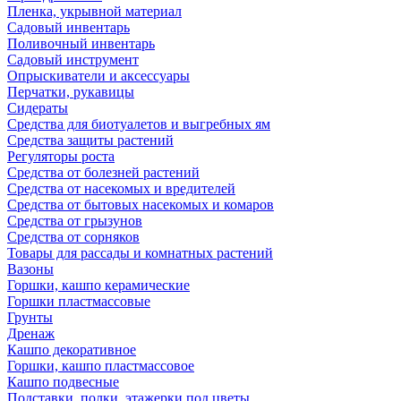
Пленка, укрывной материал
Садовый инвентарь
Поливочный инвентарь
Садовый инструмент
Опрыскиватели и аксессуары
Перчатки, рукавицы
Сидераты
Средства для биотуалетов и выгребных ям
Средства защиты растений
Регуляторы роста
Средства от болезней растений
Средства от насекомых и вредителей
Средства от бытовых насекомых и комаров
Средства от грызунов
Средства от сорняков
Товары для рассады и комнатных растений
Вазоны
Горшки, кашпо керамические
Горшки пластмассовые
Грунты
Дренаж
Кашпо декоративное
Горшки, кашпо пластмассовое
Кашпо подвесные
Подставки, полки, этажерки под цветы