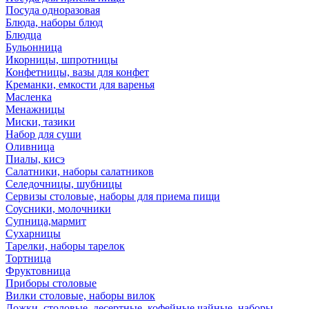
Посуда одноразовая
Блюда, наборы блюд
Блюдца
Бульонница
Икорницы, шпротницы
Конфетницы, вазы для конфет
Креманки, емкости для варенья
Масленка
Менажницы
Миски, тазики
Набор для суши
Оливница
Пиалы, кисэ
Салатники, наборы салатников
Селедочницы, шубницы
Сервизы столовые, наборы для приема пищи
Соусники, молочники
Супница,мармит
Сухарницы
Тарелки, наборы тарелок
Тортница
Фруктовница
Приборы столовые
Вилки столовые, наборы вилок
Ложки, столовые, десертные, кофейные,чайные, наборы