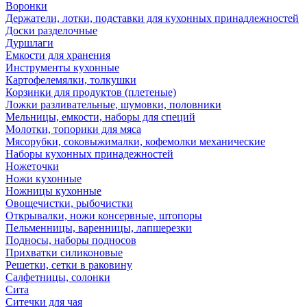
Воронки
Держатели, лотки, подставки для кухонных принадлежностей
Доски разделочные
Дуршлаги
Емкости для хранения
Инструменты кухонные
Картофелемялки, толкушки
Корзинки для продуктов (плетеные)
Ложки разливательные, шумовки, половники
Мельницы, емкости, наборы для специй
Молотки, топорики для мяса
Мясорубки, соковыжималки, кофемолки механические
Наборы кухонных принадежностей
Ножеточки
Ножи кухонные
Ножницы кухонные
Овощечистки, рыбочистки
Открывалки, ножи консервные, штопоры
Пельменницы, варенницы, лапшерезки
Подносы, наборы подносов
Прихватки силиконовые
Решетки, сетки в раковину
Салфетницы, солонки
Сита
Ситечки для чая