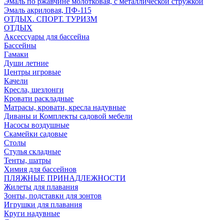
Эмаль по ржавчине молотковая, с металлической стружкой
Эмаль акриловая, ПФ-115
ОТДЫХ. СПОРТ. ТУРИЗМ
ОТДЫХ
Аксессуары для бассейна
Бассейны
Гамаки
Души летние
Центры игровые
Качели
Кресла, шезлонги
Кровати раскладные
Матрасы, кровати, кресла надувные
Диваны и Комплекты садовой мебели
Насосы воздушные
Скамейки садовые
Столы
Стулья складные
Тенты, шатры
Химия для бассейнов
ПЛЯЖНЫЕ ПРИНАДЛЕЖНОСТИ
Жилеты для плавания
Зонты, подставки для зонтов
Игрушки для плавания
Круги надувные