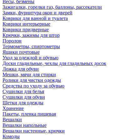
Весы, безмены
Зажигалки, горелки газ, баллоны, рассекатели
Замки, фурнитура окон и дверей
Коврики для ванной и туалета
Коврики интерьерные
Коврики придверные
Крючки, зажимы для штор
Поролон
Термометры, спиртометры
Ящики почтовые
Уход за одеждой и обувью
Доски гладильные, чехлы для гладильных досок
Ложка для обуви
Мешки, мячи для стирки
Ролики для чистки одежды
Средства по уходу за обувью
Сушилки для белья
Сушилки для обуви
Щетки для одежды
Хранение
Пакеты, пленка пищевая
Вешалки
Вешалки напольные
Вешалки настенные, крючки
Комоды