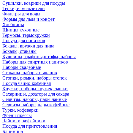
Сушилки, коврики для посуды
Терки, измельчители
Фильтры для воды
Формы для льда и конфет
Хлебницы
Щипцы кухонные
Термосы, термокружки
Посуда для напитков
Бокалы, кружки для пива
Бокалы, стаканы
Кувшины, графины,штофы, наборы
Наборы для спиртных напитков
Наборы свадебные
Стаканы, наборы стаканов
Стопки, рюмки, наборы стопок
Посуда чайно-кофейная
Кружки, наборы кружек, чашки
Сахарницы, дозаторы для сахара
Сервизы, наборы, пары чайные
Сервизы,наборы,пары кофейные
Турки, кофеварки
Френч-прессы
Чайники, кофейники
Посуда для приготовления
Блинница