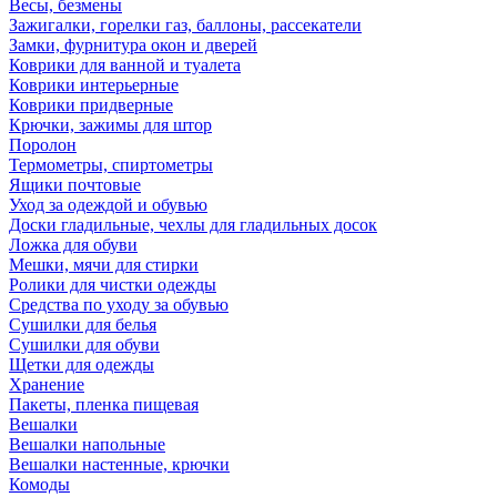
Весы, безмены
Зажигалки, горелки газ, баллоны, рассекатели
Замки, фурнитура окон и дверей
Коврики для ванной и туалета
Коврики интерьерные
Коврики придверные
Крючки, зажимы для штор
Поролон
Термометры, спиртометры
Ящики почтовые
Уход за одеждой и обувью
Доски гладильные, чехлы для гладильных досок
Ложка для обуви
Мешки, мячи для стирки
Ролики для чистки одежды
Средства по уходу за обувью
Сушилки для белья
Сушилки для обуви
Щетки для одежды
Хранение
Пакеты, пленка пищевая
Вешалки
Вешалки напольные
Вешалки настенные, крючки
Комоды