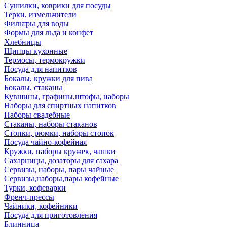
Сушилки, коврики для посуды
Терки, измельчители
Фильтры для воды
Формы для льда и конфет
Хлебницы
Щипцы кухонные
Термосы, термокружки
Посуда для напитков
Бокалы, кружки для пива
Бокалы, стаканы
Кувшины, графины,штофы, наборы
Наборы для спиртных напитков
Наборы свадебные
Стаканы, наборы стаканов
Стопки, рюмки, наборы стопок
Посуда чайно-кофейная
Кружки, наборы кружек, чашки
Сахарницы, дозаторы для сахара
Сервизы, наборы, пары чайные
Сервизы,наборы,пары кофейные
Турки, кофеварки
Френч-прессы
Чайники, кофейники
Посуда для приготовления
Блинница