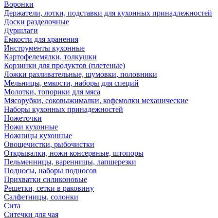
Воронки
Держатели, лотки, подставки для кухонных принадлежностей
Доски разделочные
Дуршлаги
Емкости для хранения
Инструменты кухонные
Картофелемялки, толкушки
Корзинки для продуктов (плетеные)
Ложки разливательные, шумовки, половники
Мельницы, емкости, наборы для специй
Молотки, топорики для мяса
Мясорубки, соковыжималки, кофемолки механические
Наборы кухонных принадежностей
Ножеточки
Ножи кухонные
Ножницы кухонные
Овощечистки, рыбочистки
Открывалки, ножи консервные, штопоры
Пельменницы, варенницы, лапшерезки
Подносы, наборы подносов
Прихватки силиконовые
Решетки, сетки в раковину
Салфетницы, солонки
Сита
Ситечки для чая