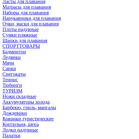
Ласты для плавания
Матрасы для плавания
Наборы для плавания
Нарукавники для плавания
Очки, маски для плавания
Плоты надувные
Сумки пляжные
Шапки для плавания
СПОРТТОВАРЫ
Бадминтон
Ледянки
Мячи
Санки
Снегокаты
Теннис
Тюбинги
ТУРИЗМ
Ножи складные
Аккумуляторы холода
Барбекю, гриль, мангалы
Дождевики
Коврики туристические
Коптильня, щепа
Лодки надувные
Палатки