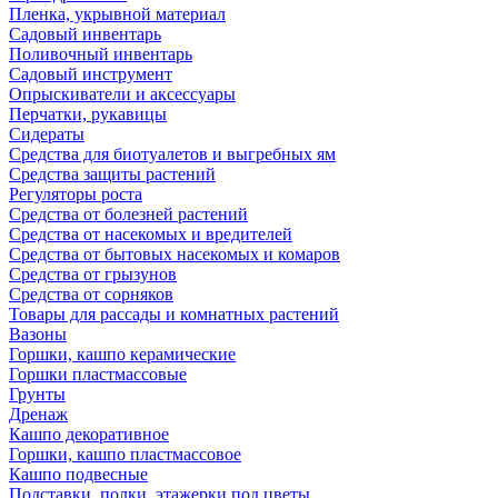
Пленка, укрывной материал
Садовый инвентарь
Поливочный инвентарь
Садовый инструмент
Опрыскиватели и аксессуары
Перчатки, рукавицы
Сидераты
Средства для биотуалетов и выгребных ям
Средства защиты растений
Регуляторы роста
Средства от болезней растений
Средства от насекомых и вредителей
Средства от бытовых насекомых и комаров
Средства от грызунов
Средства от сорняков
Товары для рассады и комнатных растений
Вазоны
Горшки, кашпо керамические
Горшки пластмассовые
Грунты
Дренаж
Кашпо декоративное
Горшки, кашпо пластмассовое
Кашпо подвесные
Подставки, полки, этажерки под цветы