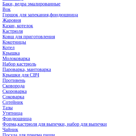
Баки, ведра эмалированные
Вок
Горшок для запекания,фондюшница
Жаровня
Казан, котелок
Кастрюля
Ковш для приготовления
Кокотницы
Котел
Крышка
Молоковарка
Набор кастрюль
Пароварка, мантоварка
Крышки для СВЧ
Противень
Сковорода
Скороварка
Соковарка
Сотейник
Тазы
Утятница
Фондюшница
Форма,кастрюля для выпечки, набор для выпечки
Чайник
Посуда для приема пищи