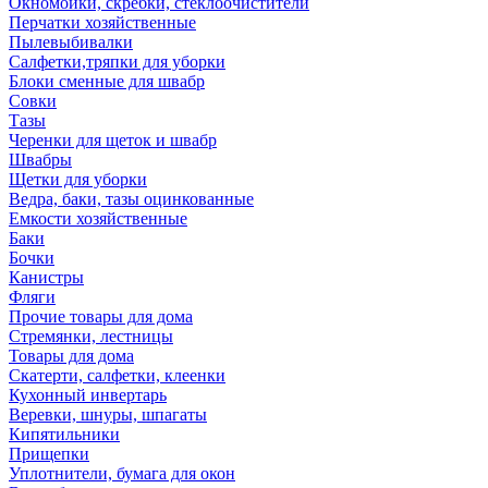
Окномойки, скребки, стеклоочистители
Перчатки хозяйственные
Пылевыбивалки
Салфетки,тряпки для уборки
Блоки сменные для швабр
Совки
Тазы
Черенки для щеток и швабр
Швабры
Щетки для уборки
Ведра, баки, тазы оцинкованные
Емкости хозяйственные
Баки
Бочки
Канистры
Фляги
Прочие товары для дома
Стремянки, лестницы
Товары для дома
Скатерти, салфетки, клеенки
Кухонный инвертарь
Веревки, шнуры, шпагаты
Кипятильники
Прищепки
Уплотнители, бумага для окон