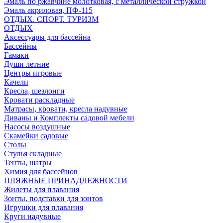
Эмаль по ржавчине молотковая, с металлической стружкой
Эмаль акриловая, ПФ-115
ОТДЫХ. СПОРТ. ТУРИЗМ
ОТДЫХ
Аксессуары для бассейна
Бассейны
Гамаки
Души летние
Центры игровые
Качели
Кресла, шезлонги
Кровати раскладные
Матрасы, кровати, кресла надувные
Диваны и Комплекты садовой мебели
Насосы воздушные
Скамейки садовые
Столы
Стулья складные
Тенты, шатры
Химия для бассейнов
ПЛЯЖНЫЕ ПРИНАДЛЕЖНОСТИ
Жилеты для плавания
Зонты, подставки для зонтов
Игрушки для плавания
Круги надувные