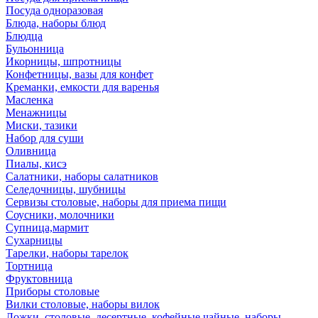
Посуда одноразовая
Блюда, наборы блюд
Блюдца
Бульонница
Икорницы, шпротницы
Конфетницы, вазы для конфет
Креманки, емкости для варенья
Масленка
Менажницы
Миски, тазики
Набор для суши
Оливница
Пиалы, кисэ
Салатники, наборы салатников
Селедочницы, шубницы
Сервизы столовые, наборы для приема пищи
Соусники, молочники
Супница,мармит
Сухарницы
Тарелки, наборы тарелок
Тортница
Фруктовница
Приборы столовые
Вилки столовые, наборы вилок
Ложки, столовые, десертные, кофейные,чайные, наборы