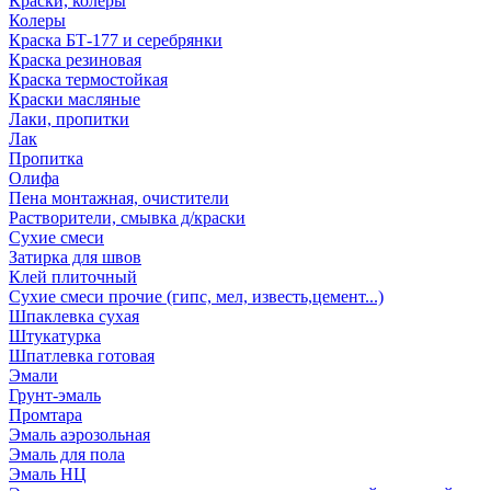
Краски, колеры
Колеры
Краска БТ-177 и серебрянки
Краска резиновая
Краска термостойкая
Краски масляные
Лаки, пропитки
Лак
Пропитка
Олифа
Пена монтажная, очистители
Растворители, смывка д/краски
Сухие смеси
Затирка для швов
Клей плиточный
Сухие смеси прочие (гипс, мел, известь,цемент...)
Шпаклевка сухая
Штукатурка
Шпатлевка готовая
Эмали
Грунт-эмаль
Промтара
Эмаль аэрозольная
Эмаль для пола
Эмаль НЦ