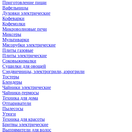
Приготовление пищи
Вафельницы
Духовки электрические
Кофеварки
Кофемолки
Микроволновые печи
Миксеры
Мультиварки
Мясорубки электрические
Плиты газовые
Плиты электрические
Соковыжималки
Сушилки для овощей
Сэндвичницы, электрогрили, аэрогрили
Тостеры
Блендеры
Чайники электрические
Чайники-термосы
Техника для дома
Отпариватели
Пылесосы
Утюги
Техника для красоты
Бритвы электрические
Выпрямители для волос