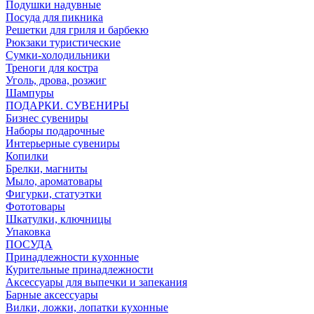
Подушки надувные
Посуда для пикника
Решетки для гриля и барбекю
Рюкзаки туристические
Сумки-холодильники
Треноги для костра
Уголь, дрова, розжиг
Шампуры
ПОДАРКИ. СУВЕНИРЫ
Бизнес сувениры
Наборы подарочные
Интерьерные сувениры
Копилки
Брелки, магниты
Мыло, ароматовары
Фигурки, статуэтки
Фототовары
Шкатулки, ключницы
Упаковка
ПОСУДА
Принадлежности кухонные
Курительные принадлежности
Аксессуары для выпечки и запекания
Барные аксессуары
Вилки, ложки, лопатки кухонные