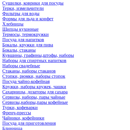
Сушилки, коврики для посуды
Терки, измельчители
Фильтры для воды
Формы для льда и конфет
Хлебницы
Щипцы кухонные
Термосы, термокружки
Посуда для напитков
Бокалы, кружки для пива
Бокалы, стаканы
Кувшины, графины,штофы, наборы
Наборы для спиртных напитков
Наборы свадебные
Стаканы, наборы стаканов
Стопки, рюмки, наборы стопок
Посуда чайно-кофейная
Кружки, наборы кружек, чашки
Сахарницы, дозаторы для сахара
Сервизы, наборы, пары чайные
Сервизы,наборы,пары кофейные
Турки, кофеварки
Френч-прессы
Чайники, кофейники
Посуда для приготовления
Блинница