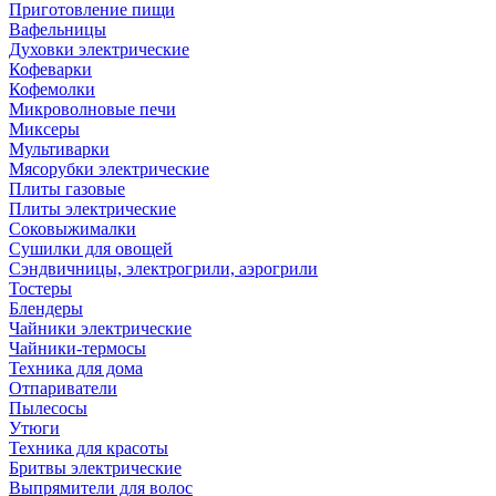
Приготовление пищи
Вафельницы
Духовки электрические
Кофеварки
Кофемолки
Микроволновые печи
Миксеры
Мультиварки
Мясорубки электрические
Плиты газовые
Плиты электрические
Соковыжималки
Сушилки для овощей
Сэндвичницы, электрогрили, аэрогрили
Тостеры
Блендеры
Чайники электрические
Чайники-термосы
Техника для дома
Отпариватели
Пылесосы
Утюги
Техника для красоты
Бритвы электрические
Выпрямители для волос