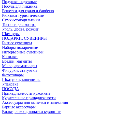
Подушки надувные
Посуда для пикника
Решетки для гриля и барбекю
Рюкзаки туристические
Сумки-холодильники
Треноги для костра
Уголь, дрова, розжиг
Шампуры
ПОДАРКИ. СУВЕНИРЫ
Бизнес сувениры
Наборы подарочные
Интерьерные сувениры
Копилки
Брелки, магниты
Мыло, ароматовары
Фигурки, статуэтки
Фототовары
Шкатулки, ключницы
Упаковка
ПОСУДА
Принадлежности кухонные
Курительные принадлежности
Аксессуары для выпечки и запекания
Барные аксессуары
Вилки, ложки, лопатки кухонные