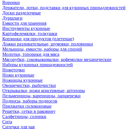
Воронки
Держатели, лотки, подставки для кухонных принадлежностей
Доски разделочные
Дуршлаги
Емкости для хранения
Инструменты кухонные
Картофелемялки, толкушки
Корзинки для продуктов (плетеные)
Ложки разливательные, шумовки, половники
Мельницы, емкости, наборы для специй
Молотки, топорики для мяса
Мясорубки, соковыжималки, кофемолки механические
Наборы кухонных принадежностей
Ножеточки
Ножи кухонные
Ножницы кухонные
Овощечистки, рыбочистки
Открывалки, ножи консервные, штопоры
Пельменницы, варенницы, лапшерезки
Подносы, наборы подносов
Прихватки силиконовые
Решетки, сетки в раковину
Салфетницы, солонки
Сита
Ситечки для чая