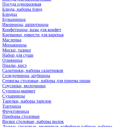
Посуда одноразовая
Блюда, наборы блюд
Блюдца
Бульонница
Икорницы, шпротницы
Конфетницы, вазы для конфет
Креманки, емкости для варенья
Масленка
Менажницы
Миски, тазики
Набор для суши
Оливница
Пиалы, кисэ
Салатники, наборы салатников
Селедочницы, шубницы
Сервизы столовые, наборы для приема пищи
Соусники, молочники
Супница,мармит
Сухарницы
Тарелки, наборы тарелок
Тортница
Фруктовница
Приборы столовые
Вилки столовые, наборы вилок
Ложки, столовые, десертные, кофейные,чайные, наборы