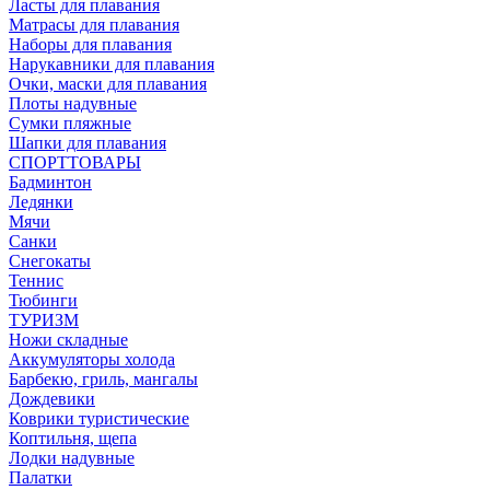
Ласты для плавания
Матрасы для плавания
Наборы для плавания
Нарукавники для плавания
Очки, маски для плавания
Плоты надувные
Сумки пляжные
Шапки для плавания
СПОРТТОВАРЫ
Бадминтон
Ледянки
Мячи
Санки
Снегокаты
Теннис
Тюбинги
ТУРИЗМ
Ножи складные
Аккумуляторы холода
Барбекю, гриль, мангалы
Дождевики
Коврики туристические
Коптильня, щепа
Лодки надувные
Палатки