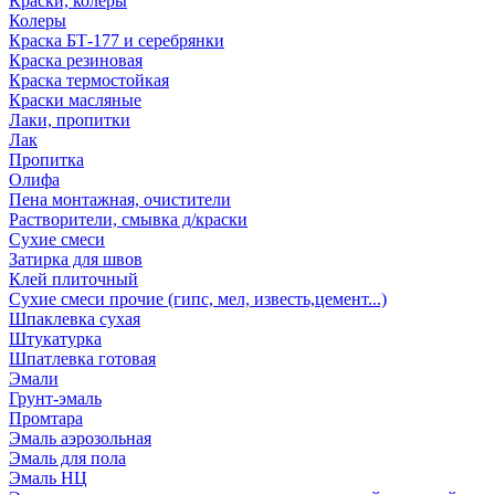
Краски, колеры
Колеры
Краска БТ-177 и серебрянки
Краска резиновая
Краска термостойкая
Краски масляные
Лаки, пропитки
Лак
Пропитка
Олифа
Пена монтажная, очистители
Растворители, смывка д/краски
Сухие смеси
Затирка для швов
Клей плиточный
Сухие смеси прочие (гипс, мел, известь,цемент...)
Шпаклевка сухая
Штукатурка
Шпатлевка готовая
Эмали
Грунт-эмаль
Промтара
Эмаль аэрозольная
Эмаль для пола
Эмаль НЦ