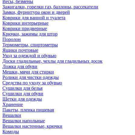
Весы, безмены
Зажигалки, горелки газ, баллоны, рассекатели
Замки, фурнитура окон и дверей
Коврики для ванной и туалета
Коврики интерьерные
Коврики придверные
Крючки, зажимы для штор
Поролон
Термометры, спиртометры
Ящики почтовые
Уход за одеждой и обувью
Доски гладильные, чехлы для гладильных досок
Ложка для обуви
Мешки, мячи для стирки
Ролики для чистки одежды
Средства по уходу за обувью
Сушилки для белья
Сушилки для обуви
Щетки для одежды
Хранение
Пакеты, пленка пищевая
Вешалки
Вешалки напольные
Вешалки настенные, крючки
Комоды