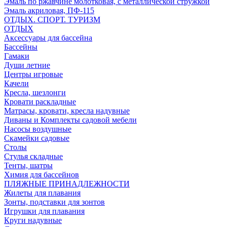
Эмаль по ржавчине молотковая, с металлической стружкой
Эмаль акриловая, ПФ-115
ОТДЫХ. СПОРТ. ТУРИЗМ
ОТДЫХ
Аксессуары для бассейна
Бассейны
Гамаки
Души летние
Центры игровые
Качели
Кресла, шезлонги
Кровати раскладные
Матрасы, кровати, кресла надувные
Диваны и Комплекты садовой мебели
Насосы воздушные
Скамейки садовые
Столы
Стулья складные
Тенты, шатры
Химия для бассейнов
ПЛЯЖНЫЕ ПРИНАДЛЕЖНОСТИ
Жилеты для плавания
Зонты, подставки для зонтов
Игрушки для плавания
Круги надувные