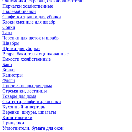
Окномойки, скребки, стеклоочистители
Перчатки хозяйственные
Пылевыбивалки
Салфетки,тряпки для уборки
Блоки сменные для швабр
Совки
Тазы
Черенки для щеток и швабр
Швабры
Щетки для уборки
Ведра, баки, тазы оцинкованные
Емкости хозяйственные
Баки
Бочки
Канистры
Фляги
Прочие товары для дома
Стремянки, лестницы
Товары для дома
Скатерти, салфетки, клеенки
Кухонный инвертарь
Веревки, шнуры, шпагаты
Кипятильники
Прищепки
Уплотнители, бумага для окон