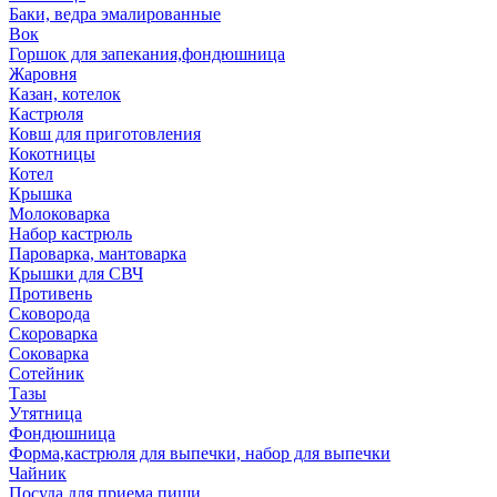
Баки, ведра эмалированные
Вок
Горшок для запекания,фондюшница
Жаровня
Казан, котелок
Кастрюля
Ковш для приготовления
Кокотницы
Котел
Крышка
Молоковарка
Набор кастрюль
Пароварка, мантоварка
Крышки для СВЧ
Противень
Сковорода
Скороварка
Соковарка
Сотейник
Тазы
Утятница
Фондюшница
Форма,кастрюля для выпечки, набор для выпечки
Чайник
Посуда для приема пищи