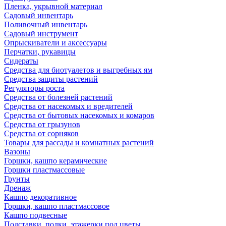
Пленка, укрывной материал
Садовый инвентарь
Поливочный инвентарь
Садовый инструмент
Опрыскиватели и аксессуары
Перчатки, рукавицы
Сидераты
Средства для биотуалетов и выгребных ям
Средства защиты растений
Регуляторы роста
Средства от болезней растений
Средства от насекомых и вредителей
Средства от бытовых насекомых и комаров
Средства от грызунов
Средства от сорняков
Товары для рассады и комнатных растений
Вазоны
Горшки, кашпо керамические
Горшки пластмассовые
Грунты
Дренаж
Кашпо декоративное
Горшки, кашпо пластмассовое
Кашпо подвесные
Подставки, полки, этажерки под цветы