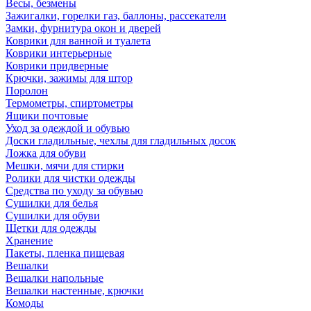
Весы, безмены
Зажигалки, горелки газ, баллоны, рассекатели
Замки, фурнитура окон и дверей
Коврики для ванной и туалета
Коврики интерьерные
Коврики придверные
Крючки, зажимы для штор
Поролон
Термометры, спиртометры
Ящики почтовые
Уход за одеждой и обувью
Доски гладильные, чехлы для гладильных досок
Ложка для обуви
Мешки, мячи для стирки
Ролики для чистки одежды
Средства по уходу за обувью
Сушилки для белья
Сушилки для обуви
Щетки для одежды
Хранение
Пакеты, пленка пищевая
Вешалки
Вешалки напольные
Вешалки настенные, крючки
Комоды