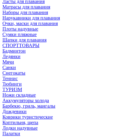
Ласты для плавания
Матрасы для плавания
Наборы для плавания
Нарукавники для плавания
Очки, маски для плавания
Плоты надувные
Сумки пляжные
Шапки для плавания
СПОРТТОВАРЫ
Бадминтон
Ледянки
Мячи
Санки
Снегокаты
Теннис
Тюбинги
ТУРИЗМ
Ножи складные
Аккумуляторы холода
Барбекю, гриль, мангалы
Дождевики
Коврики туристические
Коптильня, щепа
Лодки надувные
Палатки