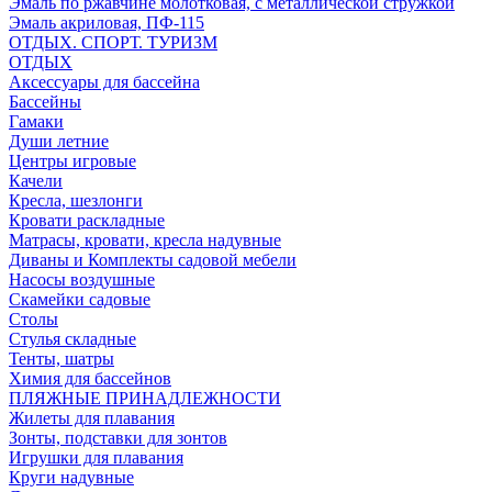
Эмаль по ржавчине молотковая, с металлической стружкой
Эмаль акриловая, ПФ-115
ОТДЫХ. СПОРТ. ТУРИЗМ
ОТДЫХ
Аксессуары для бассейна
Бассейны
Гамаки
Души летние
Центры игровые
Качели
Кресла, шезлонги
Кровати раскладные
Матрасы, кровати, кресла надувные
Диваны и Комплекты садовой мебели
Насосы воздушные
Скамейки садовые
Столы
Стулья складные
Тенты, шатры
Химия для бассейнов
ПЛЯЖНЫЕ ПРИНАДЛЕЖНОСТИ
Жилеты для плавания
Зонты, подставки для зонтов
Игрушки для плавания
Круги надувные