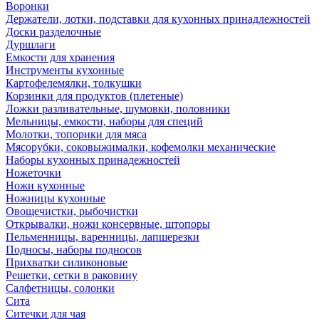
Воронки
Держатели, лотки, подставки для кухонных принадлежностей
Доски разделочные
Дуршлаги
Емкости для хранения
Инструменты кухонные
Картофелемялки, толкушки
Корзинки для продуктов (плетеные)
Ложки разливательные, шумовки, половники
Мельницы, емкости, наборы для специй
Молотки, топорики для мяса
Мясорубки, соковыжималки, кофемолки механические
Наборы кухонных принадежностей
Ножеточки
Ножи кухонные
Ножницы кухонные
Овощечистки, рыбочистки
Открывалки, ножи консервные, штопоры
Пельменницы, варенницы, лапшерезки
Подносы, наборы подносов
Прихватки силиконовые
Решетки, сетки в раковину
Салфетницы, солонки
Сита
Ситечки для чая