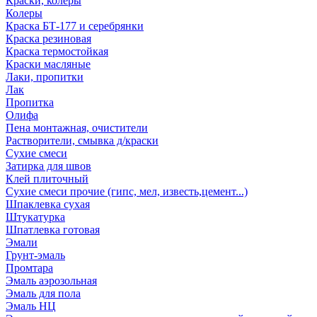
Краски, колеры
Колеры
Краска БТ-177 и серебрянки
Краска резиновая
Краска термостойкая
Краски масляные
Лаки, пропитки
Лак
Пропитка
Олифа
Пена монтажная, очистители
Растворители, смывка д/краски
Сухие смеси
Затирка для швов
Клей плиточный
Сухие смеси прочие (гипс, мел, известь,цемент...)
Шпаклевка сухая
Штукатурка
Шпатлевка готовая
Эмали
Грунт-эмаль
Промтара
Эмаль аэрозольная
Эмаль для пола
Эмаль НЦ