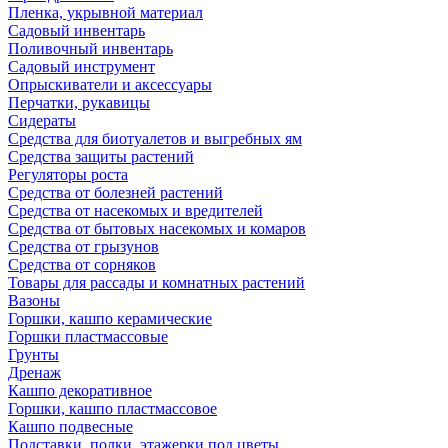
Пленка, укрывной материал
Садовый инвентарь
Поливочный инвентарь
Садовый инструмент
Опрыскиватели и аксессуары
Перчатки, рукавицы
Сидераты
Средства для биотуалетов и выгребных ям
Средства защиты растений
Регуляторы роста
Средства от болезней растений
Средства от насекомых и вредителей
Средства от бытовых насекомых и комаров
Средства от грызунов
Средства от сорняков
Товары для рассады и комнатных растений
Вазоны
Горшки, кашпо керамические
Горшки пластмассовые
Грунты
Дренаж
Кашпо декоративное
Горшки, кашпо пластмассовое
Кашпо подвесные
Подставки, полки, этажерки под цветы