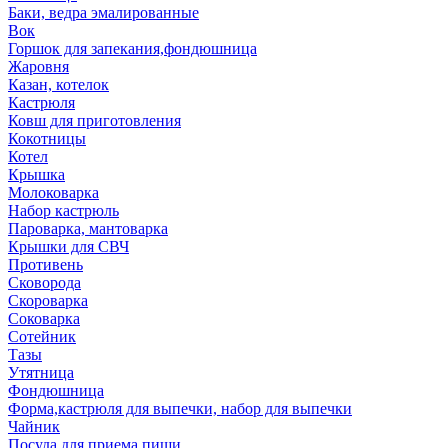
Баки, ведра эмалированные
Вок
Горшок для запекания,фондюшница
Жаровня
Казан, котелок
Кастрюля
Ковш для приготовления
Кокотницы
Котел
Крышка
Молоковарка
Набор кастрюль
Пароварка, мантоварка
Крышки для СВЧ
Противень
Сковорода
Скороварка
Соковарка
Сотейник
Тазы
Утятница
Фондюшница
Форма,кастрюля для выпечки, набор для выпечки
Чайник
Посуда для приема пищи