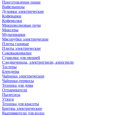
Приготовление пищи
Вафельницы
Духовки электрические
Кофеварки
Кофемолки
Микроволновые печи
Миксеры
Мультиварки
Мясорубки электрические
Плиты газовые
Плиты электрические
Соковыжималки
Сушилки для овощей
Сэндвичницы, электрогрили, аэрогрили
Тостеры
Блендеры
Чайники электрические
Чайники-термосы
Техника для дома
Отпариватели
Пылесосы
Утюги
Техника для красоты
Бритвы электрические
Выпрямители для волос