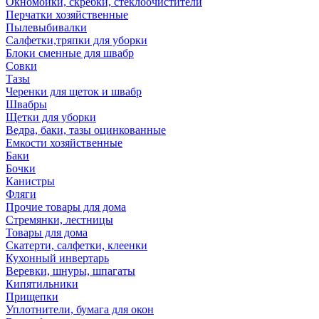
Окномойки, скребки, стеклоочистители
Перчатки хозяйственные
Пылевыбивалки
Салфетки,тряпки для уборки
Блоки сменные для швабр
Совки
Тазы
Черенки для щеток и швабр
Швабры
Щетки для уборки
Ведра, баки, тазы оцинкованные
Емкости хозяйственные
Баки
Бочки
Канистры
Фляги
Прочие товары для дома
Стремянки, лестницы
Товары для дома
Скатерти, салфетки, клеенки
Кухонный инвертарь
Веревки, шнуры, шпагаты
Кипятильники
Прищепки
Уплотнители, бумага для окон