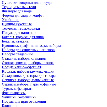
Сушилки, коврики для посуды
Терки, измельчители
Фильтры для воды
Формы для льда и конфет
Хлебницы
Щипцы кухонные
Термосы, термокружки
Посуда для напитков
Бокалы, кружки для пива
Бокалы, стаканы
Кувшины, графины,штофы, наборы
Наборы для спиртных напитков
Наборы свадебные
Стаканы, наборы стаканов
Стопки, рюмки, наборы стопок
Посуда чайно-кофейная
Кружки, наборы кружек, чашки
Сахарницы, дозаторы для сахара
Сервизы, наборы, пары чайные
Сервизы,наборы,пары кофейные
Турки, кофеварки
Френч-прессы
Чайники, кофейники
Посуда для приготовления
Блинница