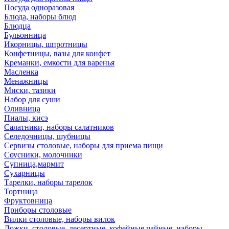
Посуда одноразовая
Блюда, наборы блюд
Блюдца
Бульонница
Икорницы, шпротницы
Конфетницы, вазы для конфет
Креманки, емкости для варенья
Масленка
Менажницы
Миски, тазики
Набор для суши
Оливница
Пиалы, кисэ
Салатники, наборы салатников
Селедочницы, шубницы
Сервизы столовые, наборы для приема пищи
Соусники, молочники
Супница,мармит
Сухарницы
Тарелки, наборы тарелок
Тортница
Фруктовница
Приборы столовые
Вилки столовые, наборы вилок
Ложки, столовые, десертные, кофейные,чайные, наборы