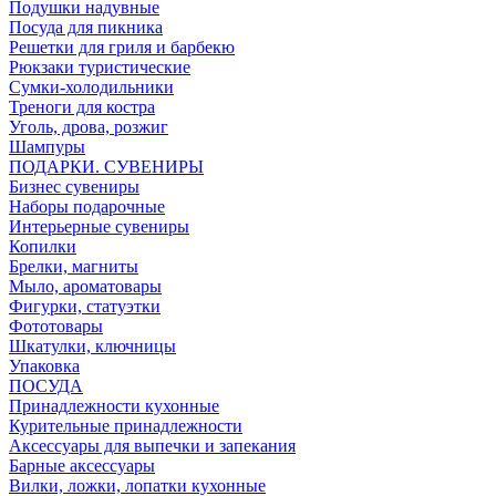
Подушки надувные
Посуда для пикника
Решетки для гриля и барбекю
Рюкзаки туристические
Сумки-холодильники
Треноги для костра
Уголь, дрова, розжиг
Шампуры
ПОДАРКИ. СУВЕНИРЫ
Бизнес сувениры
Наборы подарочные
Интерьерные сувениры
Копилки
Брелки, магниты
Мыло, ароматовары
Фигурки, статуэтки
Фототовары
Шкатулки, ключницы
Упаковка
ПОСУДА
Принадлежности кухонные
Курительные принадлежности
Аксессуары для выпечки и запекания
Барные аксессуары
Вилки, ложки, лопатки кухонные