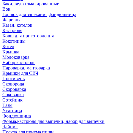
Баки, ведра эмалированные
Вок
Горшок для запекания,фондюшница
Жаровня
Казан, котелок
Кастрюля
Ковш для приготовления
Кокотницы
Котел
Крышка
Молоковарка
Набор кастрюль
Пароварка, мантоварка
Крышки для СВЧ
Противень
Сковорода
Скороварка
Соковарка
Сотейник
Тазы
Утятница
Фондюшница
Форма,кастрюля для выпечки, набор для выпечки
Чайник
Посуда для приема пищи