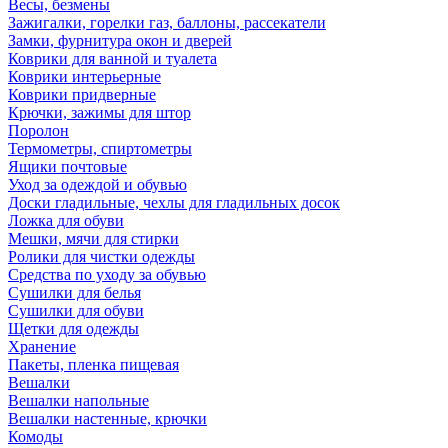
Весы, безмены
Зажигалки, горелки газ, баллоны, рассекатели
Замки, фурнитура окон и дверей
Коврики для ванной и туалета
Коврики интерьерные
Коврики придверные
Крючки, зажимы для штор
Поролон
Термометры, спиртометры
Ящики почтовые
Уход за одеждой и обувью
Доски гладильные, чехлы для гладильных досок
Ложка для обуви
Мешки, мячи для стирки
Ролики для чистки одежды
Средства по уходу за обувью
Сушилки для белья
Сушилки для обуви
Щетки для одежды
Хранение
Пакеты, пленка пищевая
Вешалки
Вешалки напольные
Вешалки настенные, крючки
Комоды