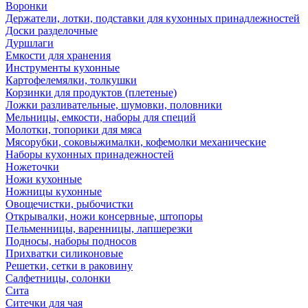
Воронки
Держатели, лотки, подставки для кухонных принадлежностей
Доски разделочные
Дуршлаги
Емкости для хранения
Инструменты кухонные
Картофелемялки, толкушки
Корзинки для продуктов (плетеные)
Ложки разливательные, шумовки, половники
Мельницы, емкости, наборы для специй
Молотки, топорики для мяса
Мясорубки, соковыжималки, кофемолки механические
Наборы кухонных принадежностей
Ножеточки
Ножи кухонные
Ножницы кухонные
Овощечистки, рыбочистки
Открывалки, ножи консервные, штопоры
Пельменницы, варенницы, лапшерезки
Подносы, наборы подносов
Прихватки силиконовые
Решетки, сетки в раковину
Салфетницы, солонки
Сита
Ситечки для чая