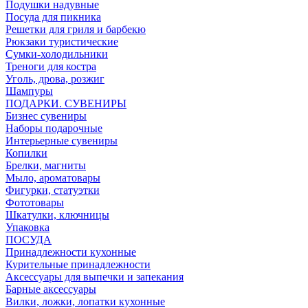
Подушки надувные
Посуда для пикника
Решетки для гриля и барбекю
Рюкзаки туристические
Сумки-холодильники
Треноги для костра
Уголь, дрова, розжиг
Шампуры
ПОДАРКИ. СУВЕНИРЫ
Бизнес сувениры
Наборы подарочные
Интерьерные сувениры
Копилки
Брелки, магниты
Мыло, ароматовары
Фигурки, статуэтки
Фототовары
Шкатулки, ключницы
Упаковка
ПОСУДА
Принадлежности кухонные
Курительные принадлежности
Аксессуары для выпечки и запекания
Барные аксессуары
Вилки, ложки, лопатки кухонные