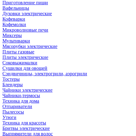
Приготовление пищи
Вафельницы
Духовки электрические
Кофеварки
Кофемолки
Микроволновые печи
Миксеры
Мультиварки
Мясорубки электрические
Плиты газовые
Плиты электрические
Соковыжималки
Сушилки для овощей
Сэндвичницы, электрогрили, аэрогрили
Тостеры
Блендеры
Чайники электрические
Чайники-термосы
Техника для дома
Отпариватели
Пылесосы
Утюги
Техника для красоты
Бритвы электрические
Выпрямители для волос