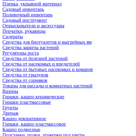
Пленка, укрывной материал
Садовый инвентарь
Поливочный инвентарь
Садовый инструмент
Опрыскиватели и аксессуары
Перчатки, рукавицы
Сидераты
Средства для биотуалетов и выгребных ям
Средства защиты растений
Регуляторы роста
Средства от болезней растений
Средства от насекомых и вредителей
Средства от бытовых насекомых и комаров
Средства от грызунов
Средства от сорняков
Товары для рассады и комнатных растений
Вазоны
Горшки, кашпо керамические
Горшки пластмассовые
Грунты
Дренаж
Кашпо декоративное
Горшки, кашпо пластмассовое
Кашпо подвесные
Подставки, полки, этажерки под цветы