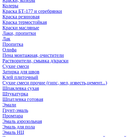
Краски, колеры
Колеры
Краска БТ-177 и серебрянки
Краска резиновая
Краска термостойкая
Краски масляные
Лаки, пропитки
Лак
Пропитка
Олифа
Пена монтажная, очистители
Растворители, смывка д/краски
Сухие смеси
Затирка для швов
Клей плиточный
Сухие смеси прочие (гипс, мел, известь,цемент...)
Шпаклевка сухая
Штукатурка
Шпатлевка готовая
Эмали
Грунт-эмаль
Промтара
Эмаль аэрозольная
Эмаль для пола
Эмаль НЦ