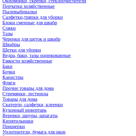
Окномойки, скребки, стеклоочистители
Перчатки хозяйственные
Пылевыбивалки
Салфетки,тряпки для уборки
Блоки сменные для швабр
Совки
Тазы
Черенки для щеток и швабр
Швабры
Щетки для уборки
Ведра, баки, тазы оцинкованные
Емкости хозяйственные
Баки
Бочки
Канистры
Фляги
Прочие товары для дома
Стремянки, лестницы
Товары для дома
Скатерти, салфетки, клеенки
Кухонный инвертарь
Веревки, шнуры, шпагаты
Кипятильники
Прищепки
Уплотнители, бумага для окон