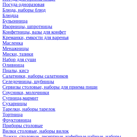
Посуда одноразовая
Блюда, наборы блюд
Блюдца
Бульонница
Икорницы, шпротницы
Конфетницы, вазы для конфет
Креманки, емкости для варенья
Масленка
Менажницы
Миски, тазики
Набор для суши
Оливница
Пиалы, кисэ
Салатники, наборы салатников
Селедочницы, шубницы
Сервизы столовые, наборы для приема пищи
Соусники, молочники
Супница,мармит
Сухарницы
Тарелки, наборы тарелок
Тортница
Фруктовница
Приборы столовые
Вилки столовые, наборы вилок
Ложки, столовые, десертные, кофейные,чайные, наборы