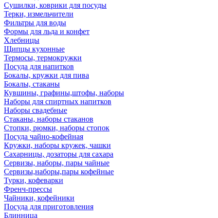
Сушилки, коврики для посуды
Терки, измельчители
Фильтры для воды
Формы для льда и конфет
Хлебницы
Щипцы кухонные
Термосы, термокружки
Посуда для напитков
Бокалы, кружки для пива
Бокалы, стаканы
Кувшины, графины,штофы, наборы
Наборы для спиртных напитков
Наборы свадебные
Стаканы, наборы стаканов
Стопки, рюмки, наборы стопок
Посуда чайно-кофейная
Кружки, наборы кружек, чашки
Сахарницы, дозаторы для сахара
Сервизы, наборы, пары чайные
Сервизы,наборы,пары кофейные
Турки, кофеварки
Френч-прессы
Чайники, кофейники
Посуда для приготовления
Блинница