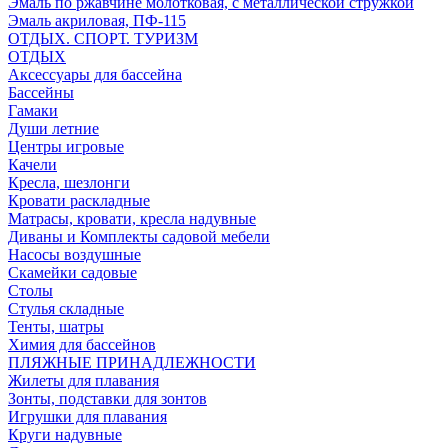
Эмаль по ржавчине молотковая, с металлической стружкой
Эмаль акриловая, ПФ-115
ОТДЫХ. СПОРТ. ТУРИЗМ
ОТДЫХ
Аксессуары для бассейна
Бассейны
Гамаки
Души летние
Центры игровые
Качели
Кресла, шезлонги
Кровати раскладные
Матрасы, кровати, кресла надувные
Диваны и Комплекты садовой мебели
Насосы воздушные
Скамейки садовые
Столы
Стулья складные
Тенты, шатры
Химия для бассейнов
ПЛЯЖНЫЕ ПРИНАДЛЕЖНОСТИ
Жилеты для плавания
Зонты, подставки для зонтов
Игрушки для плавания
Круги надувные