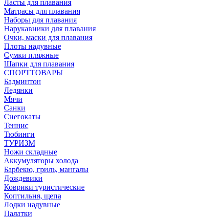
Ласты для плавания
Матрасы для плавания
Наборы для плавания
Нарукавники для плавания
Очки, маски для плавания
Плоты надувные
Сумки пляжные
Шапки для плавания
СПОРТТОВАРЫ
Бадминтон
Ледянки
Мячи
Санки
Снегокаты
Теннис
Тюбинги
ТУРИЗМ
Ножи складные
Аккумуляторы холода
Барбекю, гриль, мангалы
Дождевики
Коврики туристические
Коптильня, щепа
Лодки надувные
Палатки