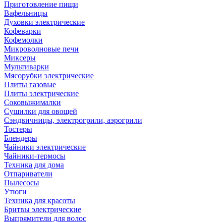
Приготовление пищи
Вафельницы
Духовки электрические
Кофеварки
Кофемолки
Микроволновые печи
Миксеры
Мультиварки
Мясорубки электрические
Плиты газовые
Плиты электрические
Соковыжималки
Сушилки для овощей
Сэндвичницы, электрогрили, аэрогрили
Тостеры
Блендеры
Чайники электрические
Чайники-термосы
Техника для дома
Отпариватели
Пылесосы
Утюги
Техника для красоты
Бритвы электрические
Выпрямители для волос