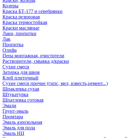
Краски, колеры
Колеры
Краска БТ-177 и серебрянки
Краска резиновая
Краска термостойкая
Краски масляные
Лаки, пропитки
Лак
Пропитка
Олифа
Пена монтажная, очистители
Растворители, смывка д/краски
Сухие смеси
Затирка для швов
Клей плиточный
Сухие смеси прочие (гипс, мел, известь,цемент...)
Шпаклевка сухая
Штукатурка
Шпатлевка готовая
Эмали
Грунт-эмаль
Промтара
Эмаль аэрозольная
Эмаль для пола
Эмаль НЦ