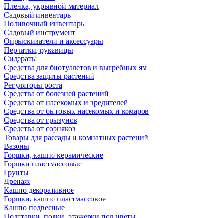
Пленка, укрывной материал
Садовый инвентарь
Поливочный инвентарь
Садовый инструмент
Опрыскиватели и аксессуары
Перчатки, рукавицы
Сидераты
Средства для биотуалетов и выгребных ям
Средства защиты растений
Регуляторы роста
Средства от болезней растений
Средства от насекомых и вредителей
Средства от бытовых насекомых и комаров
Средства от грызунов
Средства от сорняков
Товары для рассады и комнатных растений
Вазоны
Горшки, кашпо керамические
Горшки пластмассовые
Грунты
Дренаж
Кашпо декоративное
Горшки, кашпо пластмассовое
Кашпо подвесные
Подставки, полки, этажерки под цветы