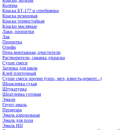
Краски, колеры
Колеры
Краска БТ-177 и серебрянки
Краска резиновая
Краска термостойкая
Краски масляные
Лаки, пропитки
Лак
Пропитка
Олифа
Пена монтажная, очистители
Растворители, смывка д/краски
Сухие смеси
Затирка для швов
Клей плиточный
Сухие смеси прочие (гипс, мел, известь,цемент...)
Шпаклевка сухая
Штукатурка
Шпатлевка готовая
Эмали
Грунт-эмаль
Промтара
Эмаль аэрозольная
Эмаль для пола
Эмаль НЦ