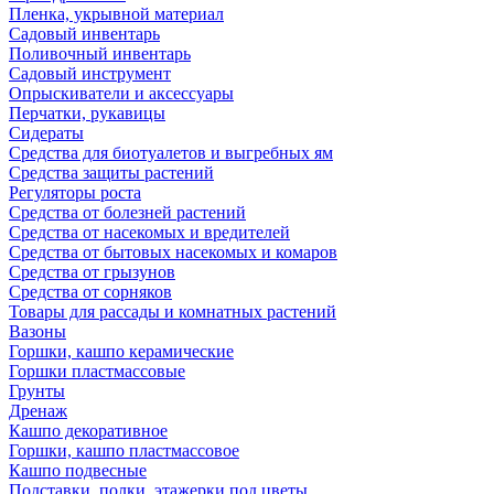
Пленка, укрывной материал
Садовый инвентарь
Поливочный инвентарь
Садовый инструмент
Опрыскиватели и аксессуары
Перчатки, рукавицы
Сидераты
Средства для биотуалетов и выгребных ям
Средства защиты растений
Регуляторы роста
Средства от болезней растений
Средства от насекомых и вредителей
Средства от бытовых насекомых и комаров
Средства от грызунов
Средства от сорняков
Товары для рассады и комнатных растений
Вазоны
Горшки, кашпо керамические
Горшки пластмассовые
Грунты
Дренаж
Кашпо декоративное
Горшки, кашпо пластмассовое
Кашпо подвесные
Подставки, полки, этажерки под цветы