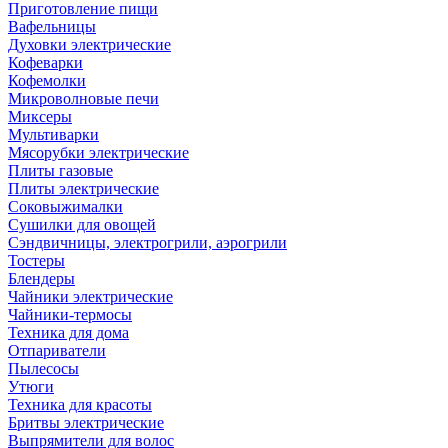
Приготовление пищи
Вафельницы
Духовки электрические
Кофеварки
Кофемолки
Микроволновые печи
Миксеры
Мультиварки
Мясорубки электрические
Плиты газовые
Плиты электрические
Соковыжималки
Сушилки для овощей
Сэндвичницы, электрогрили, аэрогрили
Тостеры
Блендеры
Чайники электрические
Чайники-термосы
Техника для дома
Отпариватели
Пылесосы
Утюги
Техника для красоты
Бритвы электрические
Выпрямители для волос