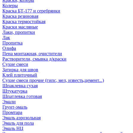
Краски, колеры
Колеры
Краска БТ-177 и серебрянки
Краска резиновая
Краска термостойкая
Краски масляные
Лаки, пропитки
Лак
Пропитка
Олифа
Пена монтажная, очистители
Растворители, смывка д/краски
Сухие смеси
Затирка для швов
Клей плиточный
Сухие смеси прочие (гипс, мел, известь,цемент...)
Шпаклевка сухая
Штукатурка
Шпатлевка готовая
Эмали
Грунт-эмаль
Промтара
Эмаль аэрозольная
Эмаль для пола
Эмаль НЦ