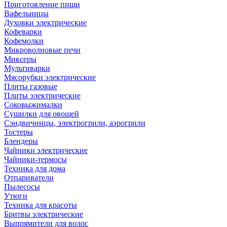
Приготовление пищи
Вафельницы
Духовки электрические
Кофеварки
Кофемолки
Микроволновые печи
Миксеры
Мультиварки
Мясорубки электрические
Плиты газовые
Плиты электрические
Соковыжималки
Сушилки для овощей
Сэндвичницы, электрогрили, аэрогрили
Тостеры
Блендеры
Чайники электрические
Чайники-термосы
Техника для дома
Отпариватели
Пылесосы
Утюги
Техника для красоты
Бритвы электрические
Выпрямители для волос