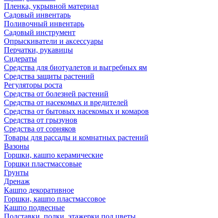
Пленка, укрывной материал
Садовый инвентарь
Поливочный инвентарь
Садовый инструмент
Опрыскиватели и аксессуары
Перчатки, рукавицы
Сидераты
Средства для биотуалетов и выгребных ям
Средства защиты растений
Регуляторы роста
Средства от болезней растений
Средства от насекомых и вредителей
Средства от бытовых насекомых и комаров
Средства от грызунов
Средства от сорняков
Товары для рассады и комнатных растений
Вазоны
Горшки, кашпо керамические
Горшки пластмассовые
Грунты
Дренаж
Кашпо декоративное
Горшки, кашпо пластмассовое
Кашпо подвесные
Подставки, полки, этажерки под цветы