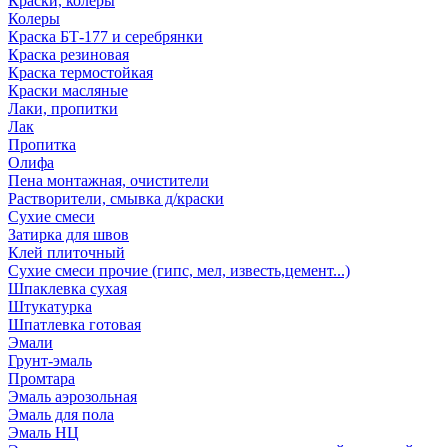
Краски, колеры
Колеры
Краска БТ-177 и серебрянки
Краска резиновая
Краска термостойкая
Краски масляные
Лаки, пропитки
Лак
Пропитка
Олифа
Пена монтажная, очистители
Растворители, смывка д/краски
Сухие смеси
Затирка для швов
Клей плиточный
Сухие смеси прочие (гипс, мел, известь,цемент...)
Шпаклевка сухая
Штукатурка
Шпатлевка готовая
Эмали
Грунт-эмаль
Промтара
Эмаль аэрозольная
Эмаль для пола
Эмаль НЦ