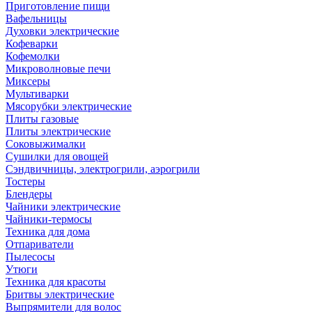
Приготовление пищи
Вафельницы
Духовки электрические
Кофеварки
Кофемолки
Микроволновые печи
Миксеры
Мультиварки
Мясорубки электрические
Плиты газовые
Плиты электрические
Соковыжималки
Сушилки для овощей
Сэндвичницы, электрогрили, аэрогрили
Тостеры
Блендеры
Чайники электрические
Чайники-термосы
Техника для дома
Отпариватели
Пылесосы
Утюги
Техника для красоты
Бритвы электрические
Выпрямители для волос