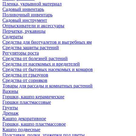
Пленка, укрывной материал
Садовый инвентарь
Поливочный инвентарь
Садовый инструмент
Опрыскиватели и аксессуары
Перчатки, рукавицы
Сидераты
Средства для биотуалетов и выгребных ям
Средства защиты растений
Регуляторы роста
Средства от болезней растений
Средства от насекомых и вредителей
Средства от бытовых насекомых и комаров
Средства от грызунов
Средства от сорняков
Товары для рассады и комнатных растений
Вазоны
Горшки, кашпо керамические
Горшки пластмассовые
Грунты
Дренаж
Кашпо декоративное
Горшки, кашпо пластмассовое
Кашпо подвесные
Подставки, полки, этажерки под цветы