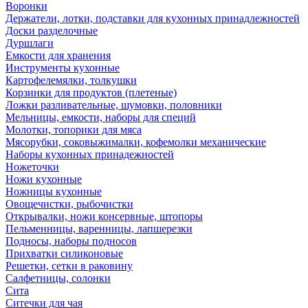
Воронки
Держатели, лотки, подставки для кухонных принадлежностей
Доски разделочные
Дуршлаги
Емкости для хранения
Инструменты кухонные
Картофелемялки, толкушки
Корзинки для продуктов (плетеные)
Ложки разливательные, шумовки, половники
Мельницы, емкости, наборы для специй
Молотки, топорики для мяса
Мясорубки, соковыжималки, кофемолки механические
Наборы кухонных принадежностей
Ножеточки
Ножи кухонные
Ножницы кухонные
Овощечистки, рыбочистки
Открывалки, ножи консервные, штопоры
Пельменницы, варенницы, лапшерезки
Подносы, наборы подносов
Прихватки силиконовые
Решетки, сетки в раковину
Салфетницы, солонки
Сита
Ситечки для чая