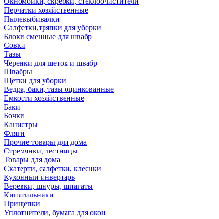
Окномойки, скребки, стеклоочистители
Перчатки хозяйственные
Пылевыбивалки
Салфетки,тряпки для уборки
Блоки сменные для швабр
Совки
Тазы
Черенки для щеток и швабр
Швабры
Щетки для уборки
Ведра, баки, тазы оцинкованные
Емкости хозяйственные
Баки
Бочки
Канистры
Фляги
Прочие товары для дома
Стремянки, лестницы
Товары для дома
Скатерти, салфетки, клеенки
Кухонный инвертарь
Веревки, шнуры, шпагаты
Кипятильники
Прищепки
Уплотнители, бумага для окон