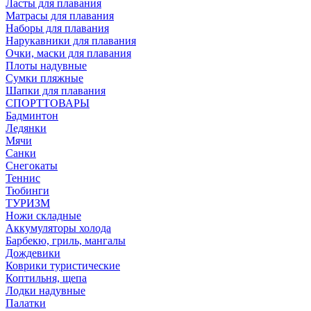
Ласты для плавания
Матрасы для плавания
Наборы для плавания
Нарукавники для плавания
Очки, маски для плавания
Плоты надувные
Сумки пляжные
Шапки для плавания
СПОРТТОВАРЫ
Бадминтон
Ледянки
Мячи
Санки
Снегокаты
Теннис
Тюбинги
ТУРИЗМ
Ножи складные
Аккумуляторы холода
Барбекю, гриль, мангалы
Дождевики
Коврики туристические
Коптильня, щепа
Лодки надувные
Палатки