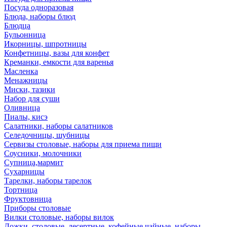
Посуда одноразовая
Блюда, наборы блюд
Блюдца
Бульонница
Икорницы, шпротницы
Конфетницы, вазы для конфет
Креманки, емкости для варенья
Масленка
Менажницы
Миски, тазики
Набор для суши
Оливница
Пиалы, кисэ
Салатники, наборы салатников
Селедочницы, шубницы
Сервизы столовые, наборы для приема пищи
Соусники, молочники
Супница,мармит
Сухарницы
Тарелки, наборы тарелок
Тортница
Фруктовница
Приборы столовые
Вилки столовые, наборы вилок
Ложки, столовые, десертные, кофейные,чайные, наборы