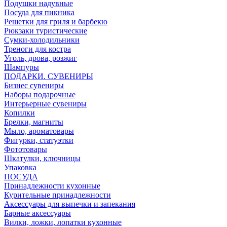
Подушки надувные
Посуда для пикника
Решетки для гриля и барбекю
Рюкзаки туристические
Сумки-холодильники
Треноги для костра
Уголь, дрова, розжиг
Шампуры
ПОДАРКИ. СУВЕНИРЫ
Бизнес сувениры
Наборы подарочные
Интерьерные сувениры
Копилки
Брелки, магниты
Мыло, ароматовары
Фигурки, статуэтки
Фототовары
Шкатулки, ключницы
Упаковка
ПОСУДА
Принадлежности кухонные
Курительные принадлежности
Аксессуары для выпечки и запекания
Барные аксессуары
Вилки, ложки, лопатки кухонные