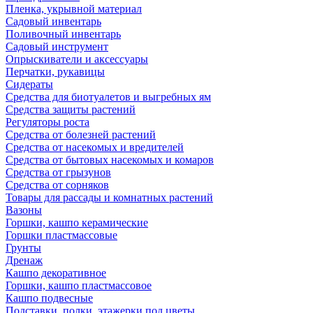
Пленка, укрывной материал
Садовый инвентарь
Поливочный инвентарь
Садовый инструмент
Опрыскиватели и аксессуары
Перчатки, рукавицы
Сидераты
Средства для биотуалетов и выгребных ям
Средства защиты растений
Регуляторы роста
Средства от болезней растений
Средства от насекомых и вредителей
Средства от бытовых насекомых и комаров
Средства от грызунов
Средства от сорняков
Товары для рассады и комнатных растений
Вазоны
Горшки, кашпо керамические
Горшки пластмассовые
Грунты
Дренаж
Кашпо декоративное
Горшки, кашпо пластмассовое
Кашпо подвесные
Подставки, полки, этажерки под цветы