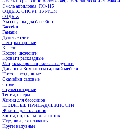
Эмаль по ржавчине молотковая, с металлической стружкой
Эмаль акриловая, ПФ-115
ОТДЫХ. СПОРТ. ТУРИЗМ
ОТДЫХ
Аксессуары для бассейна
Бассейны
Гамаки
Души летние
Центры игровые
Качели
Кресла, шезлонги
Кровати раскладные
Матрасы, кровати, кресла надувные
Диваны и Комплекты садовой мебели
Насосы воздушные
Скамейки садовые
Столы
Стулья складные
Тенты, шатры
Химия для бассейнов
ПЛЯЖНЫЕ ПРИНАДЛЕЖНОСТИ
Жилеты для плавания
Зонты, подставки для зонтов
Игрушки для плавания
Круги надувные