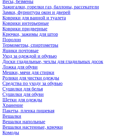
Весы, безмены
Зажигалки, горелки газ, баллоны, рассекатели
Замки, фурнитура окон и дверей
Коврики для ванной и туалета
Коврики интерьерные
Коврики придверные
Крючки, зажимы для штор
Поролон
Термометры, спиртометры
Ящики почтовые
Уход за одеждой и обувью
Доски гладильные, чехлы для гладильных досок
Ложка для обуви
Мешки, мячи для стирки
Ролики для чистки одежды
Средства по уходу за обувью
Сушилки для белья
Сушилки для обуви
Щетки для одежды
Хранение
Пакеты, пленка пищевая
Вешалки
Вешалки напольные
Вешалки настенные, крючки
Комоды