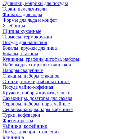
Сушилки, коврики для посуды
Терки, измельчители
Фильтры для воды
Формы для льда и конфет
Хлебницы
Щипцы кухонные
Термосы, термокружки
Посуда для напитков
Бокалы, кружки для пива
Бокалы, стаканы
Кувшины, графины,штофы, наборы
Наборы для спиртных напитков
Наборы свадебные
Стаканы, наборы стаканов
Стопки, рюмки, наборы стопок
Посуда чайно-кофейная
Кружки, наборы кружек, чашки
Сахарницы, дозаторы для сахара
Сервизы, наборы, пары чайные
Сервизы,наборы,пары кофейные
Турки, кофеварки
Френч-прессы
Чайники, кофейники
Посуда для приготовления
Блинница