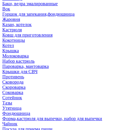
Баки, ведра эмалированные
Вок
Горшок для запекания,фондюшница
Жаровня
Казан, котелок
Кастрюля
Ковш для приготовления
Кокотницы
Котел
Крышка
Молоковарка
Набор кастрюль
Пароварка, мантоварка
Крышки для СВЧ
Противень
Сковорода
Скороварка
Соковарка
Сотейник
Тазы
Утятница
Фондюшница
Форма,кастрюля для выпечки, набор для выпечки
Чайник
Посуда для приема пищи