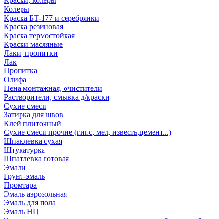
Краски, колеры
Колеры
Краска БТ-177 и серебрянки
Краска резиновая
Краска термостойкая
Краски масляные
Лаки, пропитки
Лак
Пропитка
Олифа
Пена монтажная, очистители
Растворители, смывка д/краски
Сухие смеси
Затирка для швов
Клей плиточный
Сухие смеси прочие (гипс, мел, известь,цемент...)
Шпаклевка сухая
Штукатурка
Шпатлевка готовая
Эмали
Грунт-эмаль
Промтара
Эмаль аэрозольная
Эмаль для пола
Эмаль НЦ