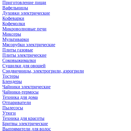
Приготовление пищи
Вафельницы
Духовки электрические
Кофеварки
Кофемолки
Микроволновые печи
Миксеры
Мультиварки
Мясорубки электрические
Плиты газовые
Плиты электрические
Соковыжималки
Сушилки для овощей
Сэндвичницы, электрогрили, аэрогрили
Тостеры
Блендеры
Чайники электрические
Чайники-термосы
Техника для дома
Отпариватели
Пылесосы
Утюги
Техника для красоты
Бритвы электрические
Выпрямители для волос