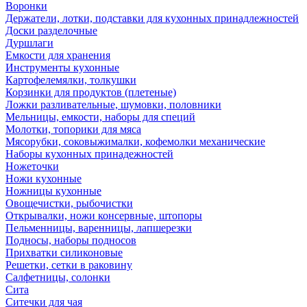
Воронки
Держатели, лотки, подставки для кухонных принадлежностей
Доски разделочные
Дуршлаги
Емкости для хранения
Инструменты кухонные
Картофелемялки, толкушки
Корзинки для продуктов (плетеные)
Ложки разливательные, шумовки, половники
Мельницы, емкости, наборы для специй
Молотки, топорики для мяса
Мясорубки, соковыжималки, кофемолки механические
Наборы кухонных принадежностей
Ножеточки
Ножи кухонные
Ножницы кухонные
Овощечистки, рыбочистки
Открывалки, ножи консервные, штопоры
Пельменницы, варенницы, лапшерезки
Подносы, наборы подносов
Прихватки силиконовые
Решетки, сетки в раковину
Салфетницы, солонки
Сита
Ситечки для чая