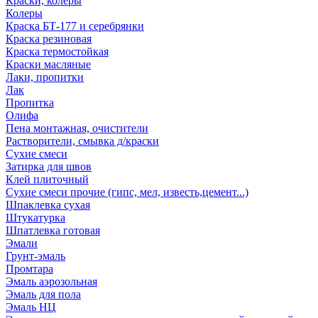
Краски, колеры
Колеры
Краска БТ-177 и серебрянки
Краска резиновая
Краска термостойкая
Краски масляные
Лаки, пропитки
Лак
Пропитка
Олифа
Пена монтажная, очистители
Растворители, смывка д/краски
Сухие смеси
Затирка для швов
Клей плиточный
Сухие смеси прочие (гипс, мел, известь,цемент...)
Шпаклевка сухая
Штукатурка
Шпатлевка готовая
Эмали
Грунт-эмаль
Промтара
Эмаль аэрозольная
Эмаль для пола
Эмаль НЦ