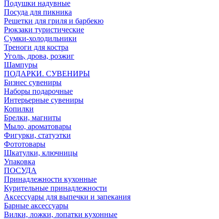
Подушки надувные
Посуда для пикника
Решетки для гриля и барбекю
Рюкзаки туристические
Сумки-холодильники
Треноги для костра
Уголь, дрова, розжиг
Шампуры
ПОДАРКИ. СУВЕНИРЫ
Бизнес сувениры
Наборы подарочные
Интерьерные сувениры
Копилки
Брелки, магниты
Мыло, ароматовары
Фигурки, статуэтки
Фототовары
Шкатулки, ключницы
Упаковка
ПОСУДА
Принадлежности кухонные
Курительные принадлежности
Аксессуары для выпечки и запекания
Барные аксессуары
Вилки, ложки, лопатки кухонные