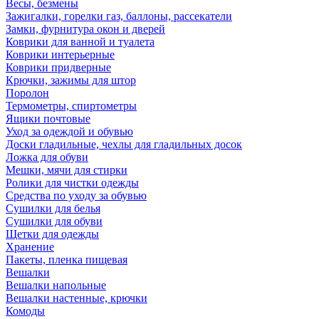
Весы, безмены
Зажигалки, горелки газ, баллоны, рассекатели
Замки, фурнитура окон и дверей
Коврики для ванной и туалета
Коврики интерьерные
Коврики придверные
Крючки, зажимы для штор
Поролон
Термометры, спиртометры
Ящики почтовые
Уход за одеждой и обувью
Доски гладильные, чехлы для гладильных досок
Ложка для обуви
Мешки, мячи для стирки
Ролики для чистки одежды
Средства по уходу за обувью
Сушилки для белья
Сушилки для обуви
Щетки для одежды
Хранение
Пакеты, пленка пищевая
Вешалки
Вешалки напольные
Вешалки настенные, крючки
Комоды