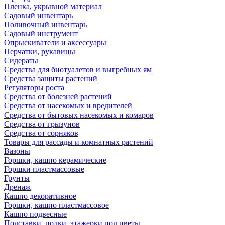
Пленка, укрывной материал
Садовый инвентарь
Поливочный инвентарь
Садовый инструмент
Опрыскиватели и аксессуары
Перчатки, рукавицы
Сидераты
Средства для биотуалетов и выгребных ям
Средства защиты растений
Регуляторы роста
Средства от болезней растений
Средства от насекомых и вредителей
Средства от бытовых насекомых и комаров
Средства от грызунов
Средства от сорняков
Товары для рассады и комнатных растений
Вазоны
Горшки, кашпо керамические
Горшки пластмассовые
Грунты
Дренаж
Кашпо декоративное
Горшки, кашпо пластмассовое
Кашпо подвесные
Подставки, полки, этажерки под цветы