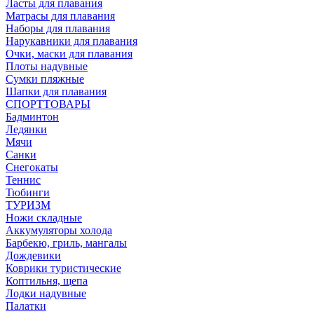
Ласты для плавания
Матрасы для плавания
Наборы для плавания
Нарукавники для плавания
Очки, маски для плавания
Плоты надувные
Сумки пляжные
Шапки для плавания
СПОРТТОВАРЫ
Бадминтон
Ледянки
Мячи
Санки
Снегокаты
Теннис
Тюбинги
ТУРИЗМ
Ножи складные
Аккумуляторы холода
Барбекю, гриль, мангалы
Дождевики
Коврики туристические
Коптильня, щепа
Лодки надувные
Палатки