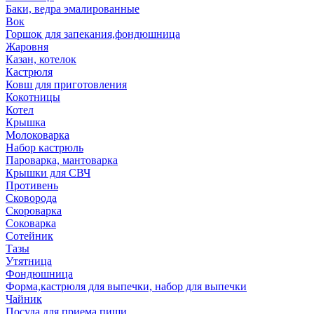
Баки, ведра эмалированные
Вок
Горшок для запекания,фондюшница
Жаровня
Казан, котелок
Кастрюля
Ковш для приготовления
Кокотницы
Котел
Крышка
Молоковарка
Набор кастрюль
Пароварка, мантоварка
Крышки для СВЧ
Противень
Сковорода
Скороварка
Соковарка
Сотейник
Тазы
Утятница
Фондюшница
Форма,кастрюля для выпечки, набор для выпечки
Чайник
Посуда для приема пищи