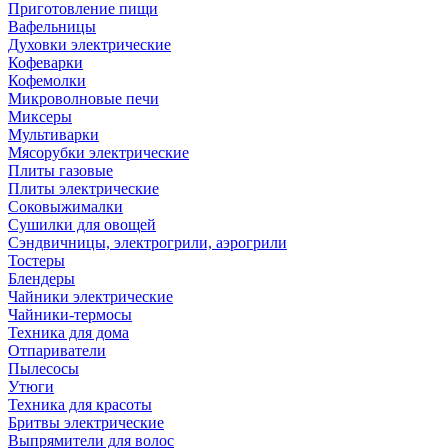
Приготовление пищи
Вафельницы
Духовки электрические
Кофеварки
Кофемолки
Микроволновые печи
Миксеры
Мультиварки
Мясорубки электрические
Плиты газовые
Плиты электрические
Соковыжималки
Сушилки для овощей
Сэндвичницы, электрогрили, аэрогрили
Тостеры
Блендеры
Чайники электрические
Чайники-термосы
Техника для дома
Отпариватели
Пылесосы
Утюги
Техника для красоты
Бритвы электрические
Выпрямители для волос