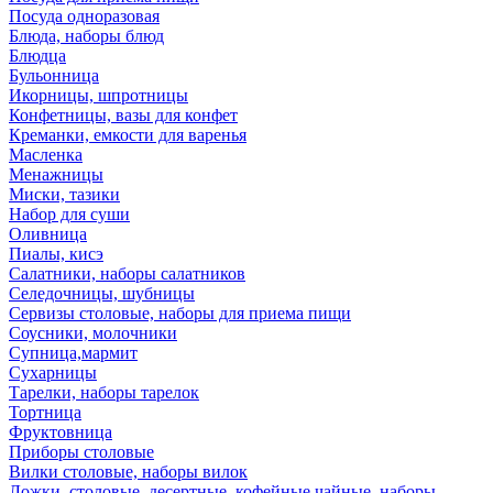
Посуда одноразовая
Блюда, наборы блюд
Блюдца
Бульонница
Икорницы, шпротницы
Конфетницы, вазы для конфет
Креманки, емкости для варенья
Масленка
Менажницы
Миски, тазики
Набор для суши
Оливница
Пиалы, кисэ
Салатники, наборы салатников
Селедочницы, шубницы
Сервизы столовые, наборы для приема пищи
Соусники, молочники
Супница,мармит
Сухарницы
Тарелки, наборы тарелок
Тортница
Фруктовница
Приборы столовые
Вилки столовые, наборы вилок
Ложки, столовые, десертные, кофейные,чайные, наборы