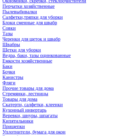
Окномойки, скребки, стеклоочистители
Перчатки хозяйственные
Пылевыбивалки
Салфетки,тряпки для уборки
Блоки сменные для швабр
Совки
Тазы
Черенки для щеток и швабр
Швабры
Щетки для уборки
Ведра, баки, тазы оцинкованные
Емкости хозяйственные
Баки
Бочки
Канистры
Фляги
Прочие товары для дома
Стремянки, лестницы
Товары для дома
Скатерти, салфетки, клеенки
Кухонный инвертарь
Веревки, шнуры, шпагаты
Кипятильники
Прищепки
Уплотнители, бумага для окон