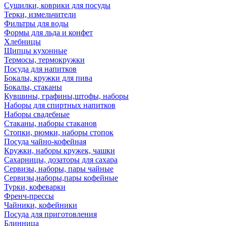
Сушилки, коврики для посуды
Терки, измельчители
Фильтры для воды
Формы для льда и конфет
Хлебницы
Щипцы кухонные
Термосы, термокружки
Посуда для напитков
Бокалы, кружки для пива
Бокалы, стаканы
Кувшины, графины,штофы, наборы
Наборы для спиртных напитков
Наборы свадебные
Стаканы, наборы стаканов
Стопки, рюмки, наборы стопок
Посуда чайно-кофейная
Кружки, наборы кружек, чашки
Сахарницы, дозаторы для сахара
Сервизы, наборы, пары чайные
Сервизы,наборы,пары кофейные
Турки, кофеварки
Френч-прессы
Чайники, кофейники
Посуда для приготовления
Блинница