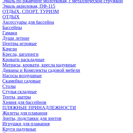
Эмаль по ржавчине молотковая, с металлической стружкой
Эмаль акриловая, ПФ-115
ОТДЫХ. СПОРТ. ТУРИЗМ
ОТДЫХ
Аксессуары для бассейна
Бассейны
Гамаки
Души летние
Центры игровые
Качели
Кресла, шезлонги
Кровати раскладные
Матрасы, кровати, кресла надувные
Диваны и Комплекты садовой мебели
Насосы воздушные
Скамейки садовые
Столы
Стулья складные
Тенты, шатры
Химия для бассейнов
ПЛЯЖНЫЕ ПРИНАДЛЕЖНОСТИ
Жилеты для плавания
Зонты, подставки для зонтов
Игрушки для плавания
Круги надувные