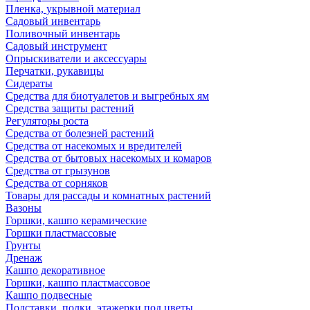
Пленка, укрывной материал
Садовый инвентарь
Поливочный инвентарь
Садовый инструмент
Опрыскиватели и аксессуары
Перчатки, рукавицы
Сидераты
Средства для биотуалетов и выгребных ям
Средства защиты растений
Регуляторы роста
Средства от болезней растений
Средства от насекомых и вредителей
Средства от бытовых насекомых и комаров
Средства от грызунов
Средства от сорняков
Товары для рассады и комнатных растений
Вазоны
Горшки, кашпо керамические
Горшки пластмассовые
Грунты
Дренаж
Кашпо декоративное
Горшки, кашпо пластмассовое
Кашпо подвесные
Подставки, полки, этажерки под цветы