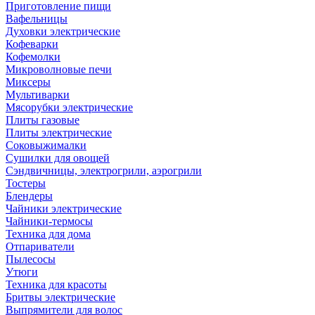
Приготовление пищи
Вафельницы
Духовки электрические
Кофеварки
Кофемолки
Микроволновые печи
Миксеры
Мультиварки
Мясорубки электрические
Плиты газовые
Плиты электрические
Соковыжималки
Сушилки для овощей
Сэндвичницы, электрогрили, аэрогрили
Тостеры
Блендеры
Чайники электрические
Чайники-термосы
Техника для дома
Отпариватели
Пылесосы
Утюги
Техника для красоты
Бритвы электрические
Выпрямители для волос