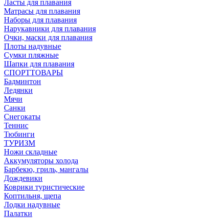
Ласты для плавания
Матрасы для плавания
Наборы для плавания
Нарукавники для плавания
Очки, маски для плавания
Плоты надувные
Сумки пляжные
Шапки для плавания
СПОРТТОВАРЫ
Бадминтон
Ледянки
Мячи
Санки
Снегокаты
Теннис
Тюбинги
ТУРИЗМ
Ножи складные
Аккумуляторы холода
Барбекю, гриль, мангалы
Дождевики
Коврики туристические
Коптильня, щепа
Лодки надувные
Палатки