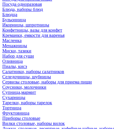
Посуда одноразовая
Блюда, наборы блюд
Блюдца
Бульонница
Икорницы, шпротницы
Конфетницы, вазы для конфет
Креманки, емкости для варенья
Масленка
Менажницы
Миски, тазики
Набор для суши
Оливница
Пиалы, кисэ
Салатники, наборы салатников
Селедочницы, шубницы
Сервизы столовые, наборы для приема пищи
Соусники, молочники
Супница,мармит
Сухарницы
Тарелки, наборы тарелок
Тортница
Фруктовница
Приборы столовые
Вилки столовые, наборы вилок
Ложки, столовые, десертные, кофейные,чайные, наборы