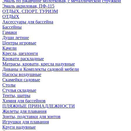
Эмаль по ржавчине молотковая, с металлической стружкой
Эмаль акриловая, ПФ-115
ОТДЫХ. СПОРТ. ТУРИЗМ
ОТДЫХ
Аксессуары для бассейна
Бассейны
Гамаки
Души летние
Центры игровые
Качели
Кресла, шезлонги
Кровати раскладные
Матрасы, кровати, кресла надувные
Диваны и Комплекты садовой мебели
Насосы воздушные
Скамейки садовые
Столы
Стулья складные
Тенты, шатры
Химия для бассейнов
ПЛЯЖНЫЕ ПРИНАДЛЕЖНОСТИ
Жилеты для плавания
Зонты, подставки для зонтов
Игрушки для плавания
Круги надувные