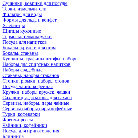
Сушилки, коврики для посуды
Терки, измельчители
Фильтры для воды
Формы для льда и конфет
Хлебницы
Щипцы кухонные
Термосы, термокружки
Посуда для напитков
Бокалы, кружки для пива
Бокалы, стаканы
Кувшины, графины,штофы, наборы
Наборы для спиртных напитков
Наборы свадебные
Стаканы, наборы стаканов
Стопки, рюмки, наборы стопок
Посуда чайно-кофейная
Кружки, наборы кружек, чашки
Сахарницы, дозаторы для сахара
Сервизы, наборы, пары чайные
Сервизы,наборы,пары кофейные
Турки, кофеварки
Френч-прессы
Чайники, кофейники
Посуда для приготовления
Блинница