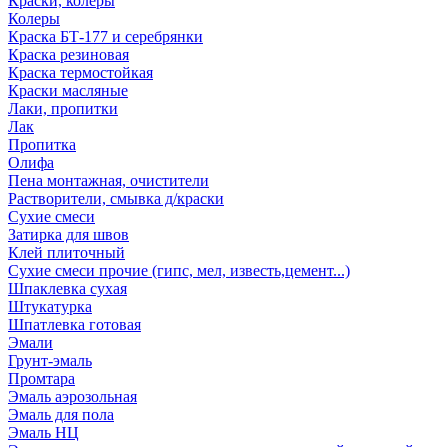
Краски, колеры
Колеры
Краска БТ-177 и серебрянки
Краска резиновая
Краска термостойкая
Краски масляные
Лаки, пропитки
Лак
Пропитка
Олифа
Пена монтажная, очистители
Растворители, смывка д/краски
Сухие смеси
Затирка для швов
Клей плиточный
Сухие смеси прочие (гипс, мел, известь,цемент...)
Шпаклевка сухая
Штукатурка
Шпатлевка готовая
Эмали
Грунт-эмаль
Промтара
Эмаль аэрозольная
Эмаль для пола
Эмаль НЦ