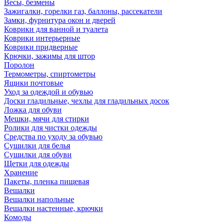
Весы, безмены
Зажигалки, горелки газ, баллоны, рассекатели
Замки, фурнитура окон и дверей
Коврики для ванной и туалета
Коврики интерьерные
Коврики придверные
Крючки, зажимы для штор
Поролон
Термометры, спиртометры
Ящики почтовые
Уход за одеждой и обувью
Доски гладильные, чехлы для гладильных досок
Ложка для обуви
Мешки, мячи для стирки
Ролики для чистки одежды
Средства по уходу за обувью
Сушилки для белья
Сушилки для обуви
Щетки для одежды
Хранение
Пакеты, пленка пищевая
Вешалки
Вешалки напольные
Вешалки настенные, крючки
Комоды