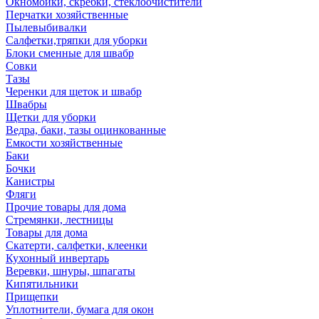
Окномойки, скребки, стеклоочистители
Перчатки хозяйственные
Пылевыбивалки
Салфетки,тряпки для уборки
Блоки сменные для швабр
Совки
Тазы
Черенки для щеток и швабр
Швабры
Щетки для уборки
Ведра, баки, тазы оцинкованные
Емкости хозяйственные
Баки
Бочки
Канистры
Фляги
Прочие товары для дома
Стремянки, лестницы
Товары для дома
Скатерти, салфетки, клеенки
Кухонный инвертарь
Веревки, шнуры, шпагаты
Кипятильники
Прищепки
Уплотнители, бумага для окон