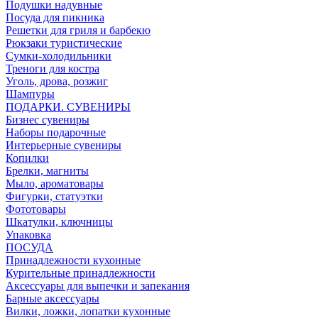
Подушки надувные
Посуда для пикника
Решетки для гриля и барбекю
Рюкзаки туристические
Сумки-холодильники
Треноги для костра
Уголь, дрова, розжиг
Шампуры
ПОДАРКИ. СУВЕНИРЫ
Бизнес сувениры
Наборы подарочные
Интерьерные сувениры
Копилки
Брелки, магниты
Мыло, ароматовары
Фигурки, статуэтки
Фототовары
Шкатулки, ключницы
Упаковка
ПОСУДА
Принадлежности кухонные
Курительные принадлежности
Аксессуары для выпечки и запекания
Барные аксессуары
Вилки, ложки, лопатки кухонные