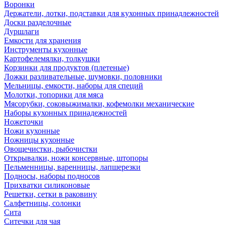
Воронки
Держатели, лотки, подставки для кухонных принадлежностей
Доски разделочные
Дуршлаги
Емкости для хранения
Инструменты кухонные
Картофелемялки, толкушки
Корзинки для продуктов (плетеные)
Ложки разливательные, шумовки, половники
Мельницы, емкости, наборы для специй
Молотки, топорики для мяса
Мясорубки, соковыжималки, кофемолки механические
Наборы кухонных принадежностей
Ножеточки
Ножи кухонные
Ножницы кухонные
Овощечистки, рыбочистки
Открывалки, ножи консервные, штопоры
Пельменницы, варенницы, лапшерезки
Подносы, наборы подносов
Прихватки силиконовые
Решетки, сетки в раковину
Салфетницы, солонки
Сита
Ситечки для чая