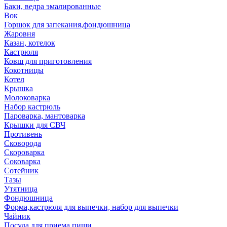
Баки, ведра эмалированные
Вок
Горшок для запекания,фондюшница
Жаровня
Казан, котелок
Кастрюля
Ковш для приготовления
Кокотницы
Котел
Крышка
Молоковарка
Набор кастрюль
Пароварка, мантоварка
Крышки для СВЧ
Противень
Сковорода
Скороварка
Соковарка
Сотейник
Тазы
Утятница
Фондюшница
Форма,кастрюля для выпечки, набор для выпечки
Чайник
Посуда для приема пищи