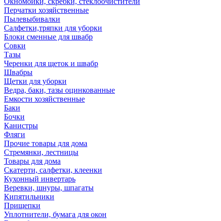
Окномойки, скребки, стеклоочистители
Перчатки хозяйственные
Пылевыбивалки
Салфетки,тряпки для уборки
Блоки сменные для швабр
Совки
Тазы
Черенки для щеток и швабр
Швабры
Щетки для уборки
Ведра, баки, тазы оцинкованные
Емкости хозяйственные
Баки
Бочки
Канистры
Фляги
Прочие товары для дома
Стремянки, лестницы
Товары для дома
Скатерти, салфетки, клеенки
Кухонный инвертарь
Веревки, шнуры, шпагаты
Кипятильники
Прищепки
Уплотнители, бумага для окон