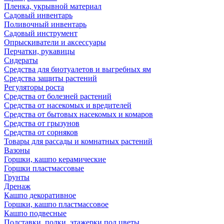
Пленка, укрывной материал
Садовый инвентарь
Поливочный инвентарь
Садовый инструмент
Опрыскиватели и аксессуары
Перчатки, рукавицы
Сидераты
Средства для биотуалетов и выгребных ям
Средства защиты растений
Регуляторы роста
Средства от болезней растений
Средства от насекомых и вредителей
Средства от бытовых насекомых и комаров
Средства от грызунов
Средства от сорняков
Товары для рассады и комнатных растений
Вазоны
Горшки, кашпо керамические
Горшки пластмассовые
Грунты
Дренаж
Кашпо декоративное
Горшки, кашпо пластмассовое
Кашпо подвесные
Подставки, полки, этажерки под цветы