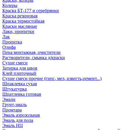
Краски, колеры
Колеры
Краска БТ-177 и серебрянки
Краска резиновая
Краска термостойкая
Краски масляные
Лаки, пропитки
Лак
Пропитка
Олифа
Пена монтажная, очистители
Растворители, смывка д/краски
Сухие смеси
Затирка для швов
Клей плиточный
Сухие смеси прочие (гипс, мел, известь,цемент...)
Шпаклевка сухая
Штукатурка
Шпатлевка готовая
Эмали
Грунт-эмаль
Промтара
Эмаль аэрозольная
Эмаль для пола
Эмаль НЦ