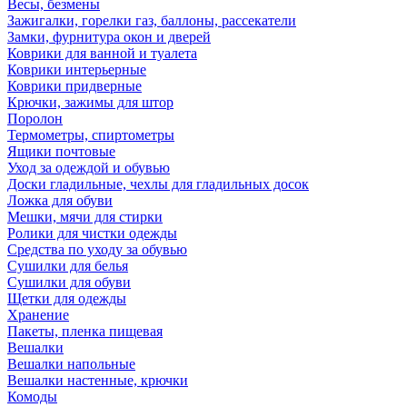
Весы, безмены
Зажигалки, горелки газ, баллоны, рассекатели
Замки, фурнитура окон и дверей
Коврики для ванной и туалета
Коврики интерьерные
Коврики придверные
Крючки, зажимы для штор
Поролон
Термометры, спиртометры
Ящики почтовые
Уход за одеждой и обувью
Доски гладильные, чехлы для гладильных досок
Ложка для обуви
Мешки, мячи для стирки
Ролики для чистки одежды
Средства по уходу за обувью
Сушилки для белья
Сушилки для обуви
Щетки для одежды
Хранение
Пакеты, пленка пищевая
Вешалки
Вешалки напольные
Вешалки настенные, крючки
Комоды