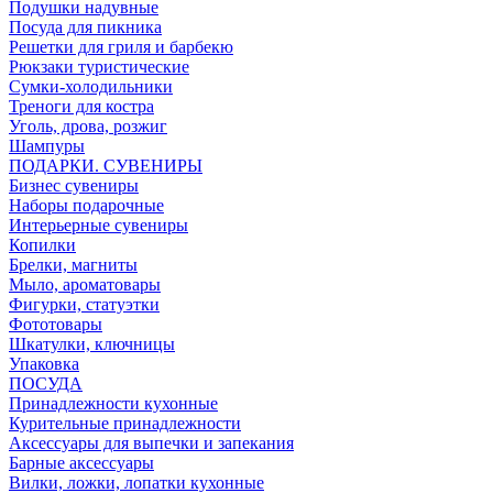
Подушки надувные
Посуда для пикника
Решетки для гриля и барбекю
Рюкзаки туристические
Сумки-холодильники
Треноги для костра
Уголь, дрова, розжиг
Шампуры
ПОДАРКИ. СУВЕНИРЫ
Бизнес сувениры
Наборы подарочные
Интерьерные сувениры
Копилки
Брелки, магниты
Мыло, ароматовары
Фигурки, статуэтки
Фототовары
Шкатулки, ключницы
Упаковка
ПОСУДА
Принадлежности кухонные
Курительные принадлежности
Аксессуары для выпечки и запекания
Барные аксессуары
Вилки, ложки, лопатки кухонные