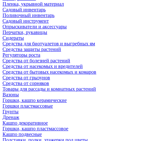
Пленка, укрывной материал
Садовый инвентарь
Поливочный инвентарь
Садовый инструмент
Опрыскиватели и аксессуары
Перчатки, рукавицы
Сидераты
Средства для биотуалетов и выгребных ям
Средства защиты растений
Регуляторы роста
Средства от болезней растений
Средства от насекомых и вредителей
Средства от бытовых насекомых и комаров
Средства от грызунов
Средства от сорняков
Товары для рассады и комнатных растений
Вазоны
Горшки, кашпо керамические
Горшки пластмассовые
Грунты
Дренаж
Кашпо декоративное
Горшки, кашпо пластмассовое
Кашпо подвесные
Подставки, полки, этажерки под цветы