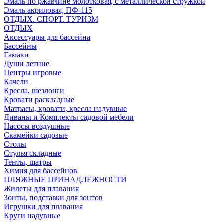
Эмаль по ржавчине молотковая, с металлической стружкой
Эмаль акриловая, ПФ-115
ОТДЫХ. СПОРТ. ТУРИЗМ
ОТДЫХ
Аксессуары для бассейна
Бассейны
Гамаки
Души летние
Центры игровые
Качели
Кресла, шезлонги
Кровати раскладные
Матрасы, кровати, кресла надувные
Диваны и Комплекты садовой мебели
Насосы воздушные
Скамейки садовые
Столы
Стулья складные
Тенты, шатры
Химия для бассейнов
ПЛЯЖНЫЕ ПРИНАДЛЕЖНОСТИ
Жилеты для плавания
Зонты, подставки для зонтов
Игрушки для плавания
Круги надувные