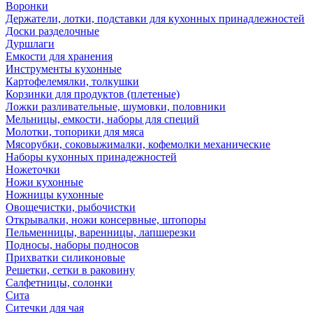
Воронки
Держатели, лотки, подставки для кухонных принадлежностей
Доски разделочные
Дуршлаги
Емкости для хранения
Инструменты кухонные
Картофелемялки, толкушки
Корзинки для продуктов (плетеные)
Ложки разливательные, шумовки, половники
Мельницы, емкости, наборы для специй
Молотки, топорики для мяса
Мясорубки, соковыжималки, кофемолки механические
Наборы кухонных принадежностей
Ножеточки
Ножи кухонные
Ножницы кухонные
Овощечистки, рыбочистки
Открывалки, ножи консервные, штопоры
Пельменницы, варенницы, лапшерезки
Подносы, наборы подносов
Прихватки силиконовые
Решетки, сетки в раковину
Салфетницы, солонки
Сита
Ситечки для чая