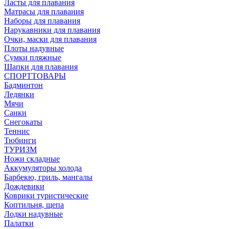
Ласты для плавания
Матрасы для плавания
Наборы для плавания
Нарукавники для плавания
Очки, маски для плавания
Плоты надувные
Сумки пляжные
Шапки для плавания
СПОРТТОВАРЫ
Бадминтон
Ледянки
Мячи
Санки
Снегокаты
Теннис
Тюбинги
ТУРИЗМ
Ножи складные
Аккумуляторы холода
Барбекю, гриль, мангалы
Дождевики
Коврики туристические
Коптильня, щепа
Лодки надувные
Палатки