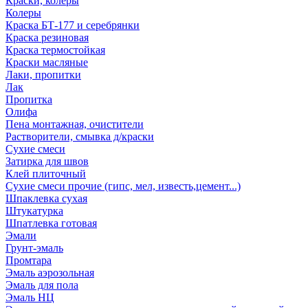
Краски, колеры
Колеры
Краска БТ-177 и серебрянки
Краска резиновая
Краска термостойкая
Краски масляные
Лаки, пропитки
Лак
Пропитка
Олифа
Пена монтажная, очистители
Растворители, смывка д/краски
Сухие смеси
Затирка для швов
Клей плиточный
Сухие смеси прочие (гипс, мел, известь,цемент...)
Шпаклевка сухая
Штукатурка
Шпатлевка готовая
Эмали
Грунт-эмаль
Промтара
Эмаль аэрозольная
Эмаль для пола
Эмаль НЦ