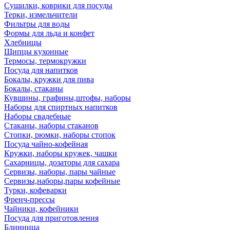
Сушилки, коврики для посуды
Терки, измельчители
Фильтры для воды
Формы для льда и конфет
Хлебницы
Щипцы кухонные
Термосы, термокружки
Посуда для напитков
Бокалы, кружки для пива
Бокалы, стаканы
Кувшины, графины,штофы, наборы
Наборы для спиртных напитков
Наборы свадебные
Стаканы, наборы стаканов
Стопки, рюмки, наборы стопок
Посуда чайно-кофейная
Кружки, наборы кружек, чашки
Сахарницы, дозаторы для сахара
Сервизы, наборы, пары чайные
Сервизы,наборы,пары кофейные
Турки, кофеварки
Френч-прессы
Чайники, кофейники
Посуда для приготовления
Блинница