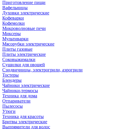
Приготовление пищи
Вафельницы
Духовки электрические
Кофеварки
Кофемолки
Микроволновые печи
Миксеры
Мультиварки
Мясорубки электрические
Плиты газовые
Плиты электрические
Соковыжималки
Сушилки для овощей
Сэндвичницы, электрогрили, аэрогрили
Тостеры
Блендеры
Чайники электрические
Чайники-термосы
Техника для дома
Отпариватели
Пылесосы
Утюги
Техника для красоты
Бритвы электрические
Выпрямители для волос