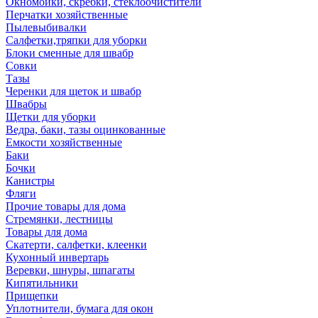
Окномойки, скребки, стеклоочистители
Перчатки хозяйственные
Пылевыбивалки
Салфетки,тряпки для уборки
Блоки сменные для швабр
Совки
Тазы
Черенки для щеток и швабр
Швабры
Щетки для уборки
Ведра, баки, тазы оцинкованные
Емкости хозяйственные
Баки
Бочки
Канистры
Фляги
Прочие товары для дома
Стремянки, лестницы
Товары для дома
Скатерти, салфетки, клеенки
Кухонный инвертарь
Веревки, шнуры, шпагаты
Кипятильники
Прищепки
Уплотнители, бумага для окон