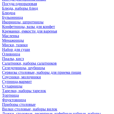
Посуда одноразовая
Блюда, наборы блюд
Блюдца
Бульонница
Икорницы, шпротницы
Конфетницы, вазы для конфет
Креманки, емкости для варенья
Масленка
Менажницы
Миски, тазики
Набор для суши
Оливница
Пиалы, кисэ
Салатники, наборы салатников
Селедочницы, шубницы
Сервизы столовые, наборы для приема пищи
Соусники, молочники
Супница,мармит
Сухарницы
Тарелки, наборы тарелок
Тортница
Фруктовница
Приборы столовые
Вилки столовые, наборы вилок
Ложки, столовые, десертные, кофейные,чайные, наборы