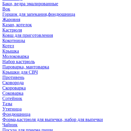
Баки, ведра эмалированные
Вок
Горшок для запекания,фондюшница
Жаровня
Казан, котелок
Кастрюля
Ковш для приготовления
Кокотницы
Котел
Крышка
Молоковарка
Набор кастрюль
Пароварка, мантоварка
Крышки для СВЧ
Противень
Сковорода
Скороварка
Соковарка
Сотейник
Тазы
Утятница
Фондюшница
Форма,кастрюля для выпечки, набор для выпечки
Чайник
Посуда для приема пищи