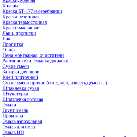
Краски, колеры
Колеры
Краска БТ-177 и серебрянки
Краска резиновая
Краска термостойкая
Краски масляные
Лаки, пропитки
Лак
Пропитка
Олифа
Пена монтажная, очистители
Растворители, смывка д/краски
Сухие смеси
Затирка для швов
Клей плиточный
Сухие смеси прочие (гипс, мел, известь,цемент...)
Шпаклевка сухая
Штукатурка
Шпатлевка готовая
Эмали
Грунт-эмаль
Промтара
Эмаль аэрозольная
Эмаль для пола
Эмаль НЦ