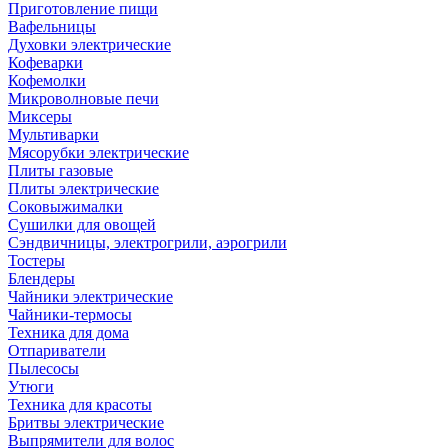
Приготовление пищи
Вафельницы
Духовки электрические
Кофеварки
Кофемолки
Микроволновые печи
Миксеры
Мультиварки
Мясорубки электрические
Плиты газовые
Плиты электрические
Соковыжималки
Сушилки для овощей
Сэндвичницы, электрогрили, аэрогрили
Тостеры
Блендеры
Чайники электрические
Чайники-термосы
Техника для дома
Отпариватели
Пылесосы
Утюги
Техника для красоты
Бритвы электрические
Выпрямители для волос