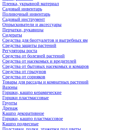
Пленка, укрывной материал
Садовый инвентарь
Поливочный инвентарь
Садовый инструмент
Опрыскиватели и аксессуары
Перчатки, рукавицы
Сидераты
Средства для биотуалетов и выгребных ям
Средства защиты растений
Регуляторы роста
Средства от болезней растений
Средства от насекомых и вредителей
Средства от бытовых насекомых и комаров
Средства от грызунов
Средства от сорняков
Товары для рассады и комнатных растений
Вазоны
Горшки, кашпо керамические
Горшки пластмассовые
Грунты
Дренаж
Кашпо декоративное
Горшки, кашпо пластмассовое
Кашпо подвесные
Подставки, полки, этажерки под цветы