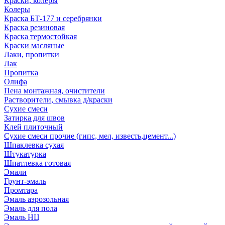
Краски, колеры
Колеры
Краска БТ-177 и серебрянки
Краска резиновая
Краска термостойкая
Краски масляные
Лаки, пропитки
Лак
Пропитка
Олифа
Пена монтажная, очистители
Растворители, смывка д/краски
Сухие смеси
Затирка для швов
Клей плиточный
Сухие смеси прочие (гипс, мел, известь,цемент...)
Шпаклевка сухая
Штукатурка
Шпатлевка готовая
Эмали
Грунт-эмаль
Промтара
Эмаль аэрозольная
Эмаль для пола
Эмаль НЦ