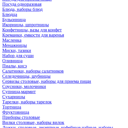
Посуда одноразовая
Блюда, наборы блюд
Блюдца
Бульонница
Икорницы, шпротницы
Конфетницы, вазы для конфет
Креманки, емкости для варенья
Масленка
Менажницы
Миски, тазики
Набор для суши
Оливница
Пиалы, кисэ
Салатники, наборы салатников
Селедочницы, шубницы
Сервизы столовые, наборы для приема пищи
Соусники, молочники
Супница,мармит
Сухарницы
Тарелки, наборы тарелок
Тортница
Фруктовница
Приборы столовые
Вилки столовые, наборы вилок
Ложки, столовые, десертные, кофейные,чайные, наборы