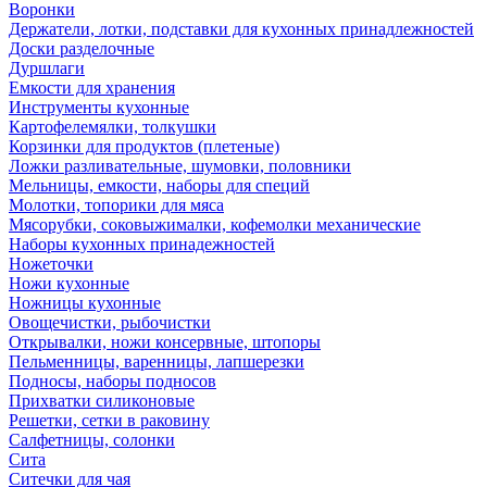
Воронки
Держатели, лотки, подставки для кухонных принадлежностей
Доски разделочные
Дуршлаги
Емкости для хранения
Инструменты кухонные
Картофелемялки, толкушки
Корзинки для продуктов (плетеные)
Ложки разливательные, шумовки, половники
Мельницы, емкости, наборы для специй
Молотки, топорики для мяса
Мясорубки, соковыжималки, кофемолки механические
Наборы кухонных принадежностей
Ножеточки
Ножи кухонные
Ножницы кухонные
Овощечистки, рыбочистки
Открывалки, ножи консервные, штопоры
Пельменницы, варенницы, лапшерезки
Подносы, наборы подносов
Прихватки силиконовые
Решетки, сетки в раковину
Салфетницы, солонки
Сита
Ситечки для чая