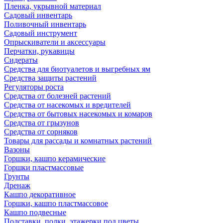
Пленка, укрывной материал
Садовый инвентарь
Поливочный инвентарь
Садовый инструмент
Опрыскиватели и аксессуары
Перчатки, рукавицы
Сидераты
Средства для биотуалетов и выгребных ям
Средства защиты растений
Регуляторы роста
Средства от болезней растений
Средства от насекомых и вредителей
Средства от бытовых насекомых и комаров
Средства от грызунов
Средства от сорняков
Товары для рассады и комнатных растений
Вазоны
Горшки, кашпо керамические
Горшки пластмассовые
Грунты
Дренаж
Кашпо декоративное
Горшки, кашпо пластмассовое
Кашпо подвесные
Подставки, полки, этажерки под цветы