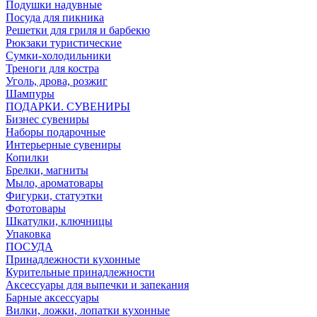
Подушки надувные
Посуда для пикника
Решетки для гриля и барбекю
Рюкзаки туристические
Сумки-холодильники
Треноги для костра
Уголь, дрова, розжиг
Шампуры
ПОДАРКИ. СУВЕНИРЫ
Бизнес сувениры
Наборы подарочные
Интерьерные сувениры
Копилки
Брелки, магниты
Мыло, ароматовары
Фигурки, статуэтки
Фототовары
Шкатулки, ключницы
Упаковка
ПОСУДА
Принадлежности кухонные
Курительные принадлежности
Аксессуары для выпечки и запекания
Барные аксессуары
Вилки, ложки, лопатки кухонные