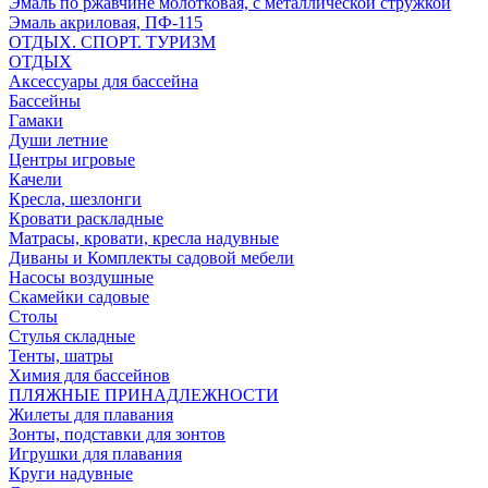
Эмаль по ржавчине молотковая, с металлической стружкой
Эмаль акриловая, ПФ-115
ОТДЫХ. СПОРТ. ТУРИЗМ
ОТДЫХ
Аксессуары для бассейна
Бассейны
Гамаки
Души летние
Центры игровые
Качели
Кресла, шезлонги
Кровати раскладные
Матрасы, кровати, кресла надувные
Диваны и Комплекты садовой мебели
Насосы воздушные
Скамейки садовые
Столы
Стулья складные
Тенты, шатры
Химия для бассейнов
ПЛЯЖНЫЕ ПРИНАДЛЕЖНОСТИ
Жилеты для плавания
Зонты, подставки для зонтов
Игрушки для плавания
Круги надувные