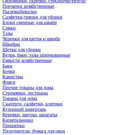
Окномойки, скребки, стеклоочистители
Перчатки хозяйственные
Пылевыбивалки
Салфетки,тряпки для уборки
Блоки сменные для швабр
Совки
Тазы
Черенки для щеток и швабр
Швабры
Щетки для уборки
Ведра, баки, тазы оцинкованные
Емкости хозяйственные
Баки
Бочки
Канистры
Фляги
Прочие товары для дома
Стремянки, лестницы
Товары для дома
Скатерти, салфетки, клеенки
Кухонный инвертарь
Веревки, шнуры, шпагаты
Кипятильники
Прищепки
Уплотнители, бумага для окон