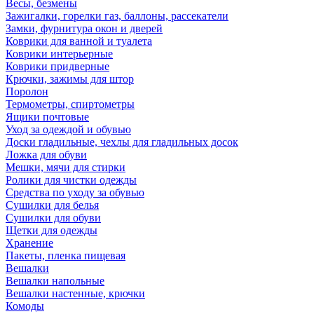
Весы, безмены
Зажигалки, горелки газ, баллоны, рассекатели
Замки, фурнитура окон и дверей
Коврики для ванной и туалета
Коврики интерьерные
Коврики придверные
Крючки, зажимы для штор
Поролон
Термометры, спиртометры
Ящики почтовые
Уход за одеждой и обувью
Доски гладильные, чехлы для гладильных досок
Ложка для обуви
Мешки, мячи для стирки
Ролики для чистки одежды
Средства по уходу за обувью
Сушилки для белья
Сушилки для обуви
Щетки для одежды
Хранение
Пакеты, пленка пищевая
Вешалки
Вешалки напольные
Вешалки настенные, крючки
Комоды