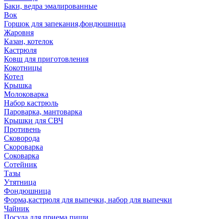
Баки, ведра эмалированные
Вок
Горшок для запекания,фондюшница
Жаровня
Казан, котелок
Кастрюля
Ковш для приготовления
Кокотницы
Котел
Крышка
Молоковарка
Набор кастрюль
Пароварка, мантоварка
Крышки для СВЧ
Противень
Сковорода
Скороварка
Соковарка
Сотейник
Тазы
Утятница
Фондюшница
Форма,кастрюля для выпечки, набор для выпечки
Чайник
Посуда для приема пищи