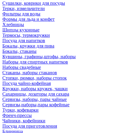
Сушилки, коврики для посуды
Терки, измельчители
Фильтры для воды
Формы для льда и конфет
Хлебницы
Щипцы кухонные
Термосы, термокружки
Посуда для напитков
Бокалы, кружки для пива
Бокалы, стаканы
Кувшины, графины,штофы, наборы
Наборы для спиртных напитков
Наборы свадебные
Стаканы, наборы стаканов
Стопки, рюмки, наборы стопок
Посуда чайно-кофейная
Кружки, наборы кружек, чашки
Сахарницы, дозаторы для сахара
Сервизы, наборы, пары чайные
Сервизы,наборы,пары кофейные
Турки, кофеварки
Френч-прессы
Чайники, кофейники
Посуда для приготовления
Блинница