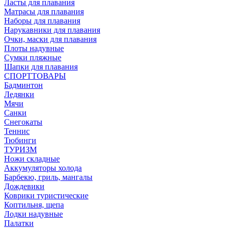
Ласты для плавания
Матрасы для плавания
Наборы для плавания
Нарукавники для плавания
Очки, маски для плавания
Плоты надувные
Сумки пляжные
Шапки для плавания
СПОРТТОВАРЫ
Бадминтон
Ледянки
Мячи
Санки
Снегокаты
Теннис
Тюбинги
ТУРИЗМ
Ножи складные
Аккумуляторы холода
Барбекю, гриль, мангалы
Дождевики
Коврики туристические
Коптильня, щепа
Лодки надувные
Палатки