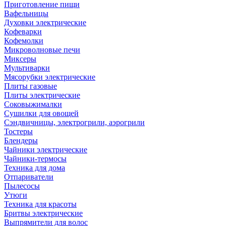
Приготовление пищи
Вафельницы
Духовки электрические
Кофеварки
Кофемолки
Микроволновые печи
Миксеры
Мультиварки
Мясорубки электрические
Плиты газовые
Плиты электрические
Соковыжималки
Сушилки для овощей
Сэндвичницы, электрогрили, аэрогрили
Тостеры
Блендеры
Чайники электрические
Чайники-термосы
Техника для дома
Отпариватели
Пылесосы
Утюги
Техника для красоты
Бритвы электрические
Выпрямители для волос