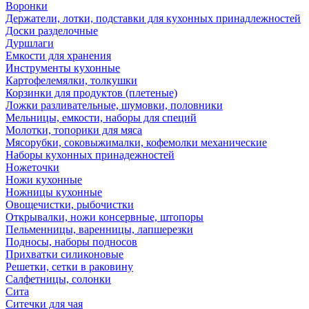
Воронки
Держатели, лотки, подставки для кухонных принадлежностей
Доски разделочные
Дуршлаги
Емкости для хранения
Инструменты кухонные
Картофелемялки, толкушки
Корзинки для продуктов (плетеные)
Ложки разливательные, шумовки, половники
Мельницы, емкости, наборы для специй
Молотки, топорики для мяса
Мясорубки, соковыжималки, кофемолки механические
Наборы кухонных принадежностей
Ножеточки
Ножи кухонные
Ножницы кухонные
Овощечистки, рыбочистки
Открывалки, ножи консервные, штопоры
Пельменницы, варенницы, лапшерезки
Подносы, наборы подносов
Прихватки силиконовые
Решетки, сетки в раковину
Салфетницы, солонки
Сита
Ситечки для чая