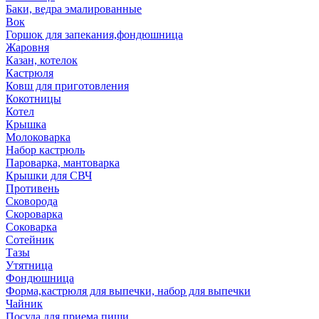
Баки, ведра эмалированные
Вок
Горшок для запекания,фондюшница
Жаровня
Казан, котелок
Кастрюля
Ковш для приготовления
Кокотницы
Котел
Крышка
Молоковарка
Набор кастрюль
Пароварка, мантоварка
Крышки для СВЧ
Противень
Сковорода
Скороварка
Соковарка
Сотейник
Тазы
Утятница
Фондюшница
Форма,кастрюля для выпечки, набор для выпечки
Чайник
Посуда для приема пищи