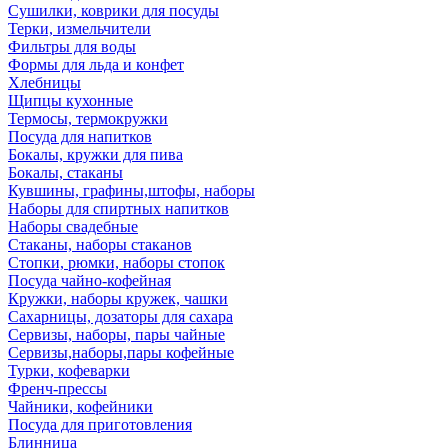
Сушилки, коврики для посуды
Терки, измельчители
Фильтры для воды
Формы для льда и конфет
Хлебницы
Щипцы кухонные
Термосы, термокружки
Посуда для напитков
Бокалы, кружки для пива
Бокалы, стаканы
Кувшины, графины,штофы, наборы
Наборы для спиртных напитков
Наборы свадебные
Стаканы, наборы стаканов
Стопки, рюмки, наборы стопок
Посуда чайно-кофейная
Кружки, наборы кружек, чашки
Сахарницы, дозаторы для сахара
Сервизы, наборы, пары чайные
Сервизы,наборы,пары кофейные
Турки, кофеварки
Френч-прессы
Чайники, кофейники
Посуда для приготовления
Блинница