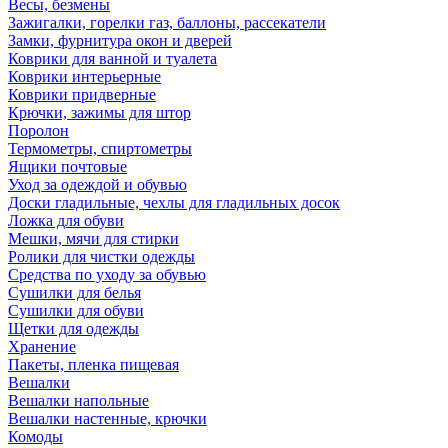
Весы, безмены
Зажигалки, горелки газ, баллоны, рассекатели
Замки, фурнитура окон и дверей
Коврики для ванной и туалета
Коврики интерьерные
Коврики придверные
Крючки, зажимы для штор
Поролон
Термометры, спиртометры
Ящики почтовые
Уход за одеждой и обувью
Доски гладильные, чехлы для гладильных досок
Ложка для обуви
Мешки, мячи для стирки
Ролики для чистки одежды
Средства по уходу за обувью
Сушилки для белья
Сушилки для обуви
Щетки для одежды
Хранение
Пакеты, пленка пищевая
Вешалки
Вешалки напольные
Вешалки настенные, крючки
Комоды