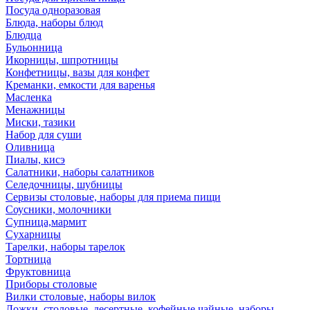
Посуда одноразовая
Блюда, наборы блюд
Блюдца
Бульонница
Икорницы, шпротницы
Конфетницы, вазы для конфет
Креманки, емкости для варенья
Масленка
Менажницы
Миски, тазики
Набор для суши
Оливница
Пиалы, кисэ
Салатники, наборы салатников
Селедочницы, шубницы
Сервизы столовые, наборы для приема пищи
Соусники, молочники
Супница,мармит
Сухарницы
Тарелки, наборы тарелок
Тортница
Фруктовница
Приборы столовые
Вилки столовые, наборы вилок
Ложки, столовые, десертные, кофейные,чайные, наборы