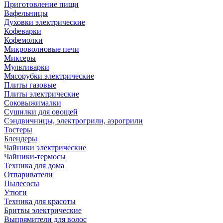
Приготовление пищи
Вафельницы
Духовки электрические
Кофеварки
Кофемолки
Микроволновые печи
Миксеры
Мультиварки
Мясорубки электрические
Плиты газовые
Плиты электрические
Соковыжималки
Сушилки для овощей
Сэндвичницы, электрогрили, аэрогрили
Тостеры
Блендеры
Чайники электрические
Чайники-термосы
Техника для дома
Отпариватели
Пылесосы
Утюги
Техника для красоты
Бритвы электрические
Выпрямители для волос