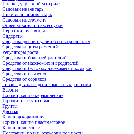
Пленка, укрывной материал
Садовый инвентарь
Поливочный инвентарь
Садовый инструмент
Опрыскиватели и аксессуары
Перчатки, рукавицы
Сидераты
Средства для биотуалетов и выгребных ям
Средства защиты растений
Регуляторы роста
Средства от болезней растений
Средства от насекомых и вредителей
Средства от бытовых насекомых и комаров
Средства от грызунов
Средства от сорняков
Товары для рассады и комнатных растений
Вазоны
Горшки, кашпо керамические
Горшки пластмассовые
Грунты
Дренаж
Кашпо декоративное
Горшки, кашпо пластмассовое
Кашпо подвесные
Подставки, полки, этажерки под цветы