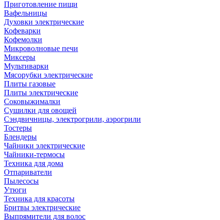
Приготовление пищи
Вафельницы
Духовки электрические
Кофеварки
Кофемолки
Микроволновые печи
Миксеры
Мультиварки
Мясорубки электрические
Плиты газовые
Плиты электрические
Соковыжималки
Сушилки для овощей
Сэндвичницы, электрогрили, аэрогрили
Тостеры
Блендеры
Чайники электрические
Чайники-термосы
Техника для дома
Отпариватели
Пылесосы
Утюги
Техника для красоты
Бритвы электрические
Выпрямители для волос