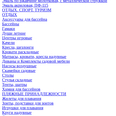
Эмаль по ржавчине молотковая, с металлической стружкой
Эмаль акриловая, ПФ-115
ОТДЫХ. СПОРТ. ТУРИЗМ
ОТДЫХ
Аксессуары для бассейна
Бассейны
Гамаки
Души летние
Центры игровые
Качели
Кресла, шезлонги
Кровати раскладные
Матрасы, кровати, кресла надувные
Диваны и Комплекты садовой мебели
Насосы воздушные
Скамейки садовые
Столы
Стулья складные
Тенты, шатры
Химия для бассейнов
ПЛЯЖНЫЕ ПРИНАДЛЕЖНОСТИ
Жилеты для плавания
Зонты, подставки для зонтов
Игрушки для плавания
Круги надувные