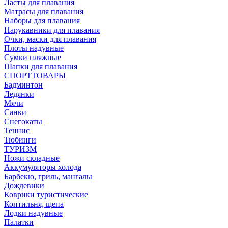
Ласты для плавания
Матрасы для плавания
Наборы для плавания
Нарукавники для плавания
Очки, маски для плавания
Плоты надувные
Сумки пляжные
Шапки для плавания
СПОРТТОВАРЫ
Бадминтон
Ледянки
Мячи
Санки
Снегокаты
Теннис
Тюбинги
ТУРИЗМ
Ножи складные
Аккумуляторы холода
Барбекю, гриль, мангалы
Дождевики
Коврики туристические
Коптильня, щепа
Лодки надувные
Палатки