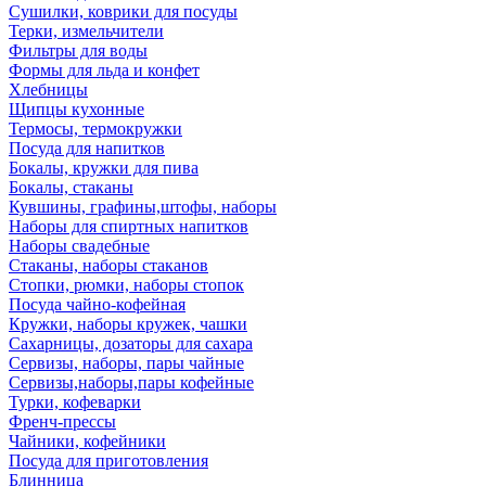
Сушилки, коврики для посуды
Терки, измельчители
Фильтры для воды
Формы для льда и конфет
Хлебницы
Щипцы кухонные
Термосы, термокружки
Посуда для напитков
Бокалы, кружки для пива
Бокалы, стаканы
Кувшины, графины,штофы, наборы
Наборы для спиртных напитков
Наборы свадебные
Стаканы, наборы стаканов
Стопки, рюмки, наборы стопок
Посуда чайно-кофейная
Кружки, наборы кружек, чашки
Сахарницы, дозаторы для сахара
Сервизы, наборы, пары чайные
Сервизы,наборы,пары кофейные
Турки, кофеварки
Френч-прессы
Чайники, кофейники
Посуда для приготовления
Блинница