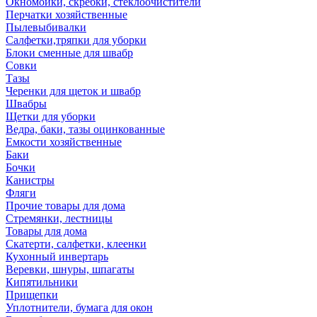
Окномойки, скребки, стеклоочистители
Перчатки хозяйственные
Пылевыбивалки
Салфетки,тряпки для уборки
Блоки сменные для швабр
Совки
Тазы
Черенки для щеток и швабр
Швабры
Щетки для уборки
Ведра, баки, тазы оцинкованные
Емкости хозяйственные
Баки
Бочки
Канистры
Фляги
Прочие товары для дома
Стремянки, лестницы
Товары для дома
Скатерти, салфетки, клеенки
Кухонный инвертарь
Веревки, шнуры, шпагаты
Кипятильники
Прищепки
Уплотнители, бумага для окон