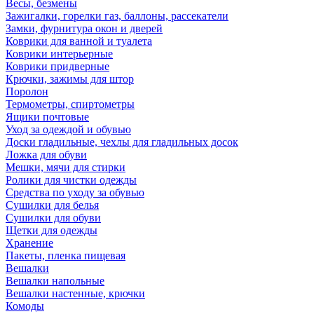
Весы, безмены
Зажигалки, горелки газ, баллоны, рассекатели
Замки, фурнитура окон и дверей
Коврики для ванной и туалета
Коврики интерьерные
Коврики придверные
Крючки, зажимы для штор
Поролон
Термометры, спиртометры
Ящики почтовые
Уход за одеждой и обувью
Доски гладильные, чехлы для гладильных досок
Ложка для обуви
Мешки, мячи для стирки
Ролики для чистки одежды
Средства по уходу за обувью
Сушилки для белья
Сушилки для обуви
Щетки для одежды
Хранение
Пакеты, пленка пищевая
Вешалки
Вешалки напольные
Вешалки настенные, крючки
Комоды