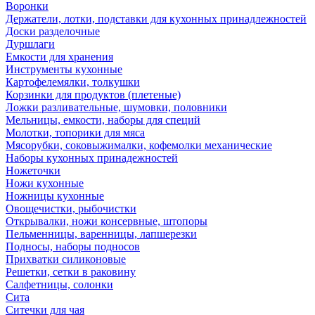
Воронки
Держатели, лотки, подставки для кухонных принадлежностей
Доски разделочные
Дуршлаги
Емкости для хранения
Инструменты кухонные
Картофелемялки, толкушки
Корзинки для продуктов (плетеные)
Ложки разливательные, шумовки, половники
Мельницы, емкости, наборы для специй
Молотки, топорики для мяса
Мясорубки, соковыжималки, кофемолки механические
Наборы кухонных принадежностей
Ножеточки
Ножи кухонные
Ножницы кухонные
Овощечистки, рыбочистки
Открывалки, ножи консервные, штопоры
Пельменницы, варенницы, лапшерезки
Подносы, наборы подносов
Прихватки силиконовые
Решетки, сетки в раковину
Салфетницы, солонки
Сита
Ситечки для чая