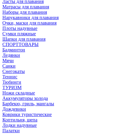
Ласты для плавания
Матрасы для плавания
Наборы для плавания
Нарукавники для плавания
Очки, маски для плавания
Плоты надувные
Сумки пляжные
Шапки для плавания
СПОРТТОВАРЫ
Бадминтон
Ледянки
Мячи
Санки
Снегокаты
Теннис
Тюбинги
ТУРИЗМ
Ножи складные
Аккумуляторы холода
Барбекю, гриль, мангалы
Дождевики
Коврики туристические
Коптильня, щепа
Лодки надувные
Палатки