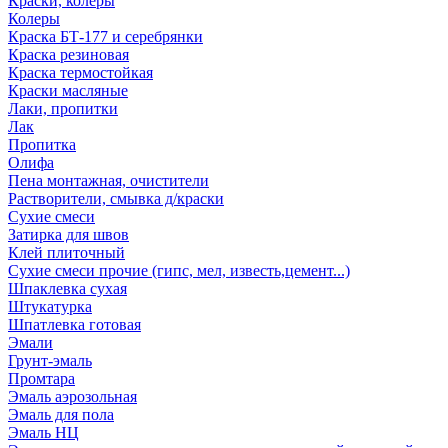
Краски, колеры
Колеры
Краска БТ-177 и серебрянки
Краска резиновая
Краска термостойкая
Краски масляные
Лаки, пропитки
Лак
Пропитка
Олифа
Пена монтажная, очистители
Растворители, смывка д/краски
Сухие смеси
Затирка для швов
Клей плиточный
Сухие смеси прочие (гипс, мел, известь,цемент...)
Шпаклевка сухая
Штукатурка
Шпатлевка готовая
Эмали
Грунт-эмаль
Промтара
Эмаль аэрозольная
Эмаль для пола
Эмаль НЦ