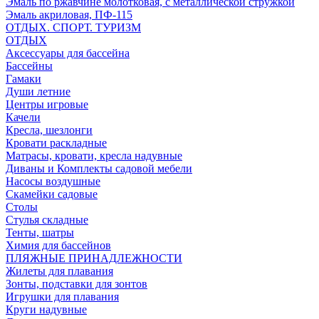
Эмаль по ржавчине молотковая, с металлической стружкой
Эмаль акриловая, ПФ-115
ОТДЫХ. СПОРТ. ТУРИЗМ
ОТДЫХ
Аксессуары для бассейна
Бассейны
Гамаки
Души летние
Центры игровые
Качели
Кресла, шезлонги
Кровати раскладные
Матрасы, кровати, кресла надувные
Диваны и Комплекты садовой мебели
Насосы воздушные
Скамейки садовые
Столы
Стулья складные
Тенты, шатры
Химия для бассейнов
ПЛЯЖНЫЕ ПРИНАДЛЕЖНОСТИ
Жилеты для плавания
Зонты, подставки для зонтов
Игрушки для плавания
Круги надувные