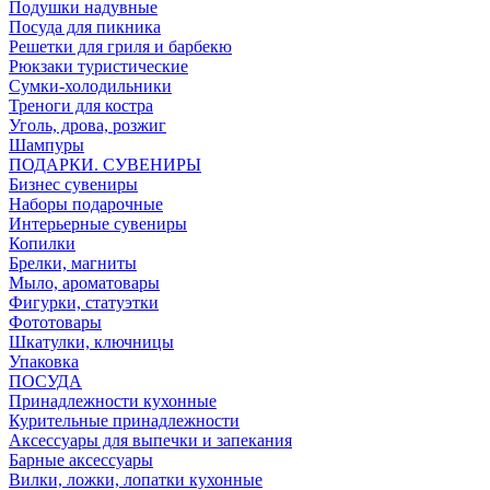
Подушки надувные
Посуда для пикника
Решетки для гриля и барбекю
Рюкзаки туристические
Сумки-холодильники
Треноги для костра
Уголь, дрова, розжиг
Шампуры
ПОДАРКИ. СУВЕНИРЫ
Бизнес сувениры
Наборы подарочные
Интерьерные сувениры
Копилки
Брелки, магниты
Мыло, ароматовары
Фигурки, статуэтки
Фототовары
Шкатулки, ключницы
Упаковка
ПОСУДА
Принадлежности кухонные
Курительные принадлежности
Аксессуары для выпечки и запекания
Барные аксессуары
Вилки, ложки, лопатки кухонные