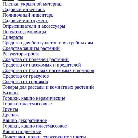
Пленка, укрывной материал
Садовый инвентарь
Поливочный инвентарь
Садовый инструмент
Опрыскиватели и аксессуары
Перчатки, рукавицы
Сидераты
Средства для биотуалетов и выгребных ям
Средства защиты растений
Регуляторы роста
Средства от болезней растений
Средства от насекомых и вредителей
Средства от бытовых насекомых и комаров
Средства от грызунов
Средства от сорняков
Товары для рассады и комнатных растений
Вазоны
Горшки, кашпо керамические
Горшки пластмассовые
Грунты
Дренаж
Кашпо декоративное
Горшки, кашпо пластмассовое
Кашпо подвесные
Подставки, полки, этажерки под цветы