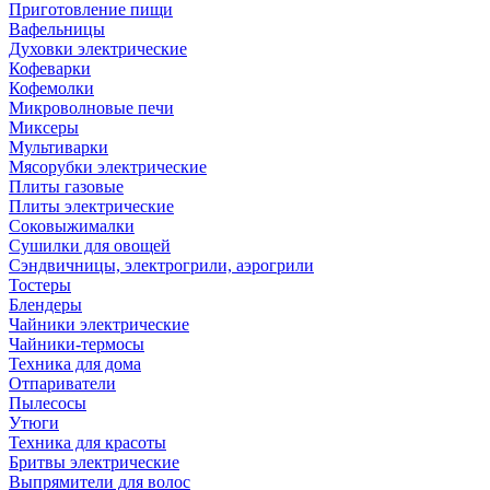
Приготовление пищи
Вафельницы
Духовки электрические
Кофеварки
Кофемолки
Микроволновые печи
Миксеры
Мультиварки
Мясорубки электрические
Плиты газовые
Плиты электрические
Соковыжималки
Сушилки для овощей
Сэндвичницы, электрогрили, аэрогрили
Тостеры
Блендеры
Чайники электрические
Чайники-термосы
Техника для дома
Отпариватели
Пылесосы
Утюги
Техника для красоты
Бритвы электрические
Выпрямители для волос