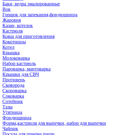
Баки, ведра эмалированные
Вок
Горшок для запекания,фондюшница
Жаровня
Казан, котелок
Кастрюля
Ковш для приготовления
Кокотницы
Котел
Крышка
Молоковарка
Набор кастрюль
Пароварка, мантоварка
Крышки для СВЧ
Противень
Сковорода
Скороварка
Соковарка
Сотейник
Тазы
Утятница
Фондюшница
Форма,кастрюля для выпечки, набор для выпечки
Чайник
Посуда для приема пищи