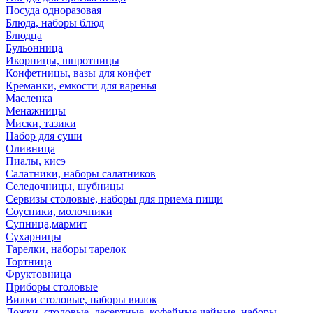
Посуда одноразовая
Блюда, наборы блюд
Блюдца
Бульонница
Икорницы, шпротницы
Конфетницы, вазы для конфет
Креманки, емкости для варенья
Масленка
Менажницы
Миски, тазики
Набор для суши
Оливница
Пиалы, кисэ
Салатники, наборы салатников
Селедочницы, шубницы
Сервизы столовые, наборы для приема пищи
Соусники, молочники
Супница,мармит
Сухарницы
Тарелки, наборы тарелок
Тортница
Фруктовница
Приборы столовые
Вилки столовые, наборы вилок
Ложки, столовые, десертные, кофейные,чайные, наборы