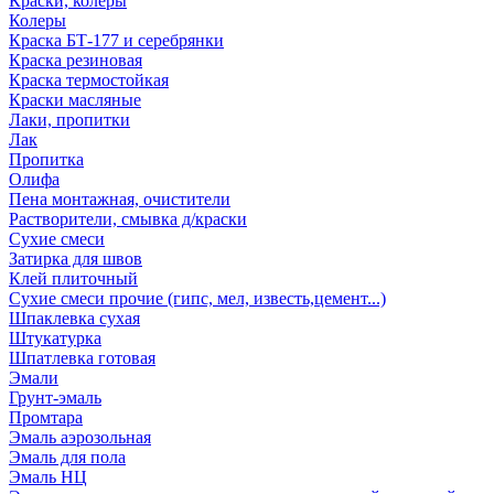
Краски, колеры
Колеры
Краска БТ-177 и серебрянки
Краска резиновая
Краска термостойкая
Краски масляные
Лаки, пропитки
Лак
Пропитка
Олифа
Пена монтажная, очистители
Растворители, смывка д/краски
Сухие смеси
Затирка для швов
Клей плиточный
Сухие смеси прочие (гипс, мел, известь,цемент...)
Шпаклевка сухая
Штукатурка
Шпатлевка готовая
Эмали
Грунт-эмаль
Промтара
Эмаль аэрозольная
Эмаль для пола
Эмаль НЦ