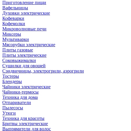
Приготовление пищи
Вафельницы
Духовки электрические
Кофеварки
Кофемолки
Микроволновые печи
Миксеры
Мультиварки
Мясорубки электрические
Плиты газовые
Плиты электрические
Соковыжималки
Сушилки для овощей
Сэндвичницы, электрогрили, аэрогрили
Тостеры
Блендеры
Чайники электрические
Чайники-термосы
Техника для дома
Отпариватели
Пылесосы
Утюги
Техника для красоты
Бритвы электрические
Выпрямители для волос