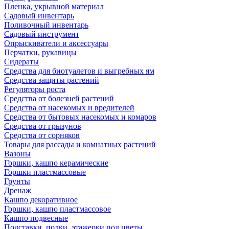
Пленка, укрывной материал
Садовый инвентарь
Поливочный инвентарь
Садовый инструмент
Опрыскиватели и аксессуары
Перчатки, рукавицы
Сидераты
Средства для биотуалетов и выгребных ям
Средства защиты растений
Регуляторы роста
Средства от болезней растений
Средства от насекомых и вредителей
Средства от бытовых насекомых и комаров
Средства от грызунов
Средства от сорняков
Товары для рассады и комнатных растений
Вазоны
Горшки, кашпо керамические
Горшки пластмассовые
Грунты
Дренаж
Кашпо декоративное
Горшки, кашпо пластмассовое
Кашпо подвесные
Подставки, полки, этажерки под цветы