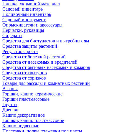
Пленка, укрывной материал
Садовый инвентарь
Поливочный инвентарь
Садовый инструмент
Опрыскиватели и аксессуары
Перчатки, рукавицы
Сидераты
Средства для биотуалетов и выгребных ям
Средства защиты растений
Регуляторы роста
Средства от болезней растений
Средства от насекомых и вредителей
Средства от бытовых насекомых и комаров
Средства от грызунов
Средства от сорняков
Товары для рассады и комнатных растений
Вазоны
Горшки, кашпо керамические
Горшки пластмассовые
Грунты
Дренаж
Кашпо декоративное
Горшки, кашпо пластмассовое
Кашпо подвесные
Подставки, полки, этажерки под цветы