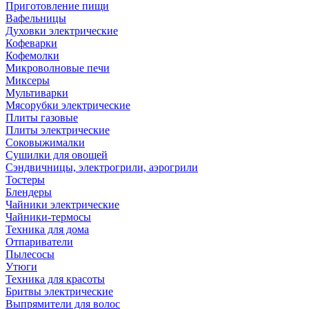
Приготовление пищи
Вафельницы
Духовки электрические
Кофеварки
Кофемолки
Микроволновые печи
Миксеры
Мультиварки
Мясорубки электрические
Плиты газовые
Плиты электрические
Соковыжималки
Сушилки для овощей
Сэндвичницы, электрогрили, аэрогрили
Тостеры
Блендеры
Чайники электрические
Чайники-термосы
Техника для дома
Отпариватели
Пылесосы
Утюги
Техника для красоты
Бритвы электрические
Выпрямители для волос