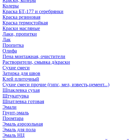
Краски, колеры
Колеры
Краска БТ-177 и серебрянки
Краска резиновая
Краска термостойкая
Краски масляные
Лаки, пропитки
Лак
Пропитка
Олифа
Пена монтажная, очистители
Растворители, смывка д/краски
Сухие смеси
Затирка для швов
Клей плиточный
Сухие смеси прочие (гипс, мел, известь,цемент...)
Шпаклевка сухая
Штукатурка
Шпатлевка готовая
Эмали
Грунт-эмаль
Промтара
Эмаль аэрозольная
Эмаль для пола
Эмаль НЦ