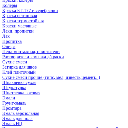
Краски, колеры
Колеры
Краска БТ-177 и серебрянки
Краска резиновая
Краска термостойкая
Краски масляные
Лаки, пропитки
Лак
Пропитка
Олифа
Пена монтажная, очистители
Растворители, смывка д/краски
Сухие смеси
Затирка для швов
Клей плиточный
Сухие смеси прочие (гипс, мел, известь,цемент...)
Шпаклевка сухая
Штукатурка
Шпатлевка готовая
Эмали
Грунт-эмаль
Промтара
Эмаль аэрозольная
Эмаль для пола
Эмаль НЦ