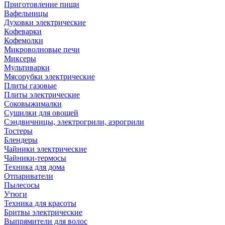
Приготовление пищи
Вафельницы
Духовки электрические
Кофеварки
Кофемолки
Микроволновые печи
Миксеры
Мультиварки
Мясорубки электрические
Плиты газовые
Плиты электрические
Соковыжималки
Сушилки для овощей
Сэндвичницы, электрогрили, аэрогрили
Тостеры
Блендеры
Чайники электрические
Чайники-термосы
Техника для дома
Отпариватели
Пылесосы
Утюги
Техника для красоты
Бритвы электрические
Выпрямители для волос