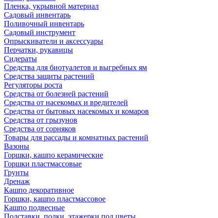
Пленка, укрывной материал
Садовый инвентарь
Поливочный инвентарь
Садовый инструмент
Опрыскиватели и аксессуары
Перчатки, рукавицы
Сидераты
Средства для биотуалетов и выгребных ям
Средства защиты растений
Регуляторы роста
Средства от болезней растений
Средства от насекомых и вредителей
Средства от бытовых насекомых и комаров
Средства от грызунов
Средства от сорняков
Товары для рассады и комнатных растений
Вазоны
Горшки, кашпо керамические
Горшки пластмассовые
Грунты
Дренаж
Кашпо декоративное
Горшки, кашпо пластмассовое
Кашпо подвесные
Подставки, полки, этажерки под цветы