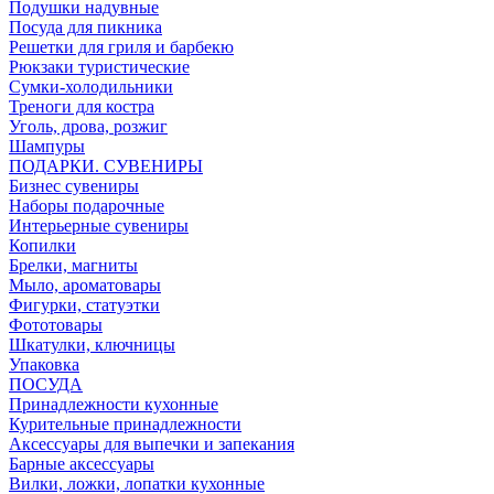
Подушки надувные
Посуда для пикника
Решетки для гриля и барбекю
Рюкзаки туристические
Сумки-холодильники
Треноги для костра
Уголь, дрова, розжиг
Шампуры
ПОДАРКИ. СУВЕНИРЫ
Бизнес сувениры
Наборы подарочные
Интерьерные сувениры
Копилки
Брелки, магниты
Мыло, ароматовары
Фигурки, статуэтки
Фототовары
Шкатулки, ключницы
Упаковка
ПОСУДА
Принадлежности кухонные
Курительные принадлежности
Аксессуары для выпечки и запекания
Барные аксессуары
Вилки, ложки, лопатки кухонные