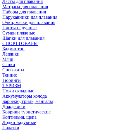
Ласты для плавания
Матрасы для плавания
Наборы для плавания
Нарукавники для плавания
Очки, маски для плавания
Плоты надувные
Сумки пляжные
Шапки для плавания
СПОРТТОВАРЫ
Бадминтон
Ледянки
Мячи
Санки
Снегокаты
Теннис
Тюбинги
ТУРИЗМ
Ножи складные
Аккумуляторы холода
Барбекю, гриль, мангалы
Дождевики
Коврики туристические
Коптильня, щепа
Лодки надувные
Палатки