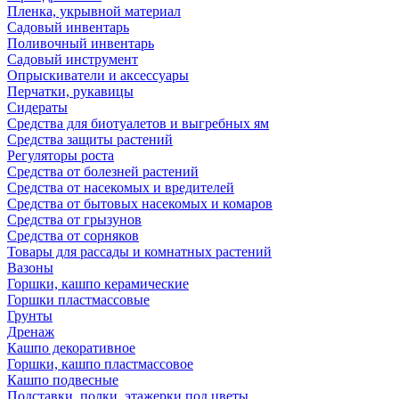
Пленка, укрывной материал
Садовый инвентарь
Поливочный инвентарь
Садовый инструмент
Опрыскиватели и аксессуары
Перчатки, рукавицы
Сидераты
Средства для биотуалетов и выгребных ям
Средства защиты растений
Регуляторы роста
Средства от болезней растений
Средства от насекомых и вредителей
Средства от бытовых насекомых и комаров
Средства от грызунов
Средства от сорняков
Товары для рассады и комнатных растений
Вазоны
Горшки, кашпо керамические
Горшки пластмассовые
Грунты
Дренаж
Кашпо декоративное
Горшки, кашпо пластмассовое
Кашпо подвесные
Подставки, полки, этажерки под цветы