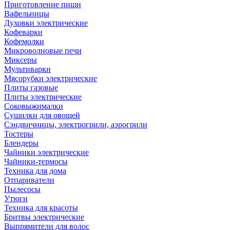
Приготовление пищи
Вафельницы
Духовки электрические
Кофеварки
Кофемолки
Микроволновые печи
Миксеры
Мультиварки
Мясорубки электрические
Плиты газовые
Плиты электрические
Соковыжималки
Сушилки для овощей
Сэндвичницы, электрогрили, аэрогрили
Тостеры
Блендеры
Чайники электрические
Чайники-термосы
Техника для дома
Отпариватели
Пылесосы
Утюги
Техника для красоты
Бритвы электрические
Выпрямители для волос