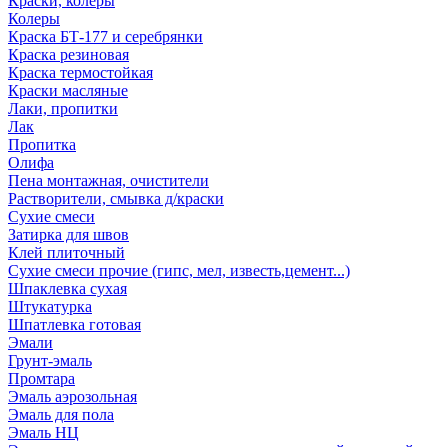
Краски, колеры
Колеры
Краска БТ-177 и серебрянки
Краска резиновая
Краска термостойкая
Краски масляные
Лаки, пропитки
Лак
Пропитка
Олифа
Пена монтажная, очистители
Растворители, смывка д/краски
Сухие смеси
Затирка для швов
Клей плиточный
Сухие смеси прочие (гипс, мел, известь,цемент...)
Шпаклевка сухая
Штукатурка
Шпатлевка готовая
Эмали
Грунт-эмаль
Промтара
Эмаль аэрозольная
Эмаль для пола
Эмаль НЦ