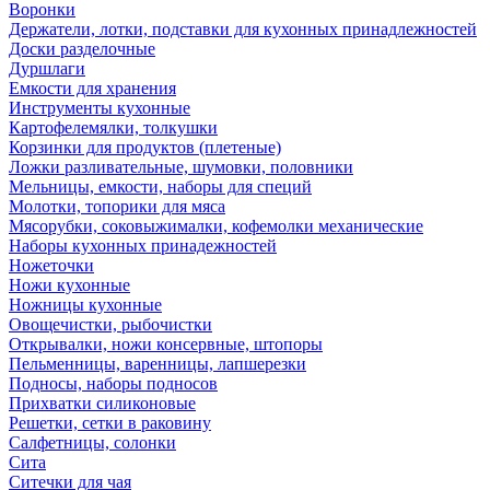
Воронки
Держатели, лотки, подставки для кухонных принадлежностей
Доски разделочные
Дуршлаги
Емкости для хранения
Инструменты кухонные
Картофелемялки, толкушки
Корзинки для продуктов (плетеные)
Ложки разливательные, шумовки, половники
Мельницы, емкости, наборы для специй
Молотки, топорики для мяса
Мясорубки, соковыжималки, кофемолки механические
Наборы кухонных принадежностей
Ножеточки
Ножи кухонные
Ножницы кухонные
Овощечистки, рыбочистки
Открывалки, ножи консервные, штопоры
Пельменницы, варенницы, лапшерезки
Подносы, наборы подносов
Прихватки силиконовые
Решетки, сетки в раковину
Салфетницы, солонки
Сита
Ситечки для чая