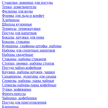
Сушилки, коврики для посуды
Терки, измельчители
Фильтры для воды
Формы для льда и конфет
Хлебницы
Щипцы кухонные
Термосы, термокружки
Посуда для напитков
Бокалы, кружки для пива
Бокалы, стаканы
Кувшины, графины,штофы, наборы
Наборы для спиртных напитков
Наборы свадебные
Стаканы, наборы стаканов
Стопки, рюмки, наборы стопок
Посуда чайно-кофейная
Кружки, наборы кружек, чашки
Сахарницы, дозаторы для сахара
Сервизы, наборы, пары чайные
Сервизы,наборы,пары кофейные
Турки, кофеварки
Френч-прессы
Чайники, кофейники
Посуда для приготовления
Блинница