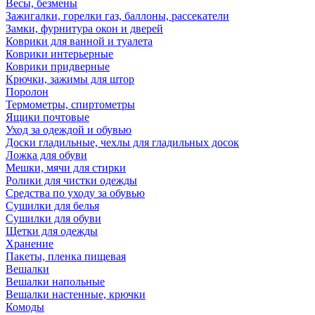
Весы, безмены
Зажигалки, горелки газ, баллоны, рассекатели
Замки, фурнитура окон и дверей
Коврики для ванной и туалета
Коврики интерьерные
Коврики придверные
Крючки, зажимы для штор
Поролон
Термометры, спиртометры
Ящики почтовые
Уход за одеждой и обувью
Доски гладильные, чехлы для гладильных досок
Ложка для обуви
Мешки, мячи для стирки
Ролики для чистки одежды
Средства по уходу за обувью
Сушилки для белья
Сушилки для обуви
Щетки для одежды
Хранение
Пакеты, пленка пищевая
Вешалки
Вешалки напольные
Вешалки настенные, крючки
Комоды