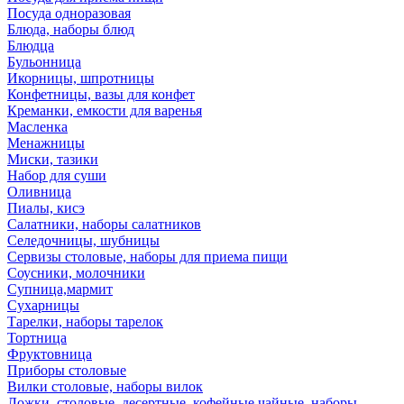
Посуда одноразовая
Блюда, наборы блюд
Блюдца
Бульонница
Икорницы, шпротницы
Конфетницы, вазы для конфет
Креманки, емкости для варенья
Масленка
Менажницы
Миски, тазики
Набор для суши
Оливница
Пиалы, кисэ
Салатники, наборы салатников
Селедочницы, шубницы
Сервизы столовые, наборы для приема пищи
Соусники, молочники
Супница,мармит
Сухарницы
Тарелки, наборы тарелок
Тортница
Фруктовница
Приборы столовые
Вилки столовые, наборы вилок
Ложки, столовые, десертные, кофейные,чайные, наборы