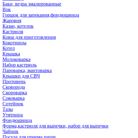
Баки, ведра эмалированные
Вок
Горшок для запекания,фондюшница
Жаровня
Казан, котелок
Кастрюля
Ковш для приготовления
Кокотницы
Котел
Крышка
Молоковарка
Набор кастрюль
Пароварка, мантоварка
Крышки для СВЧ
Противень
Сковорода
Скороварка
Соковарка
Сотейник
Тазы
Утятница
Фондюшница
Форма,кастрюля для выпечки, набор для выпечки
Чайник
Посуда для приема пищи