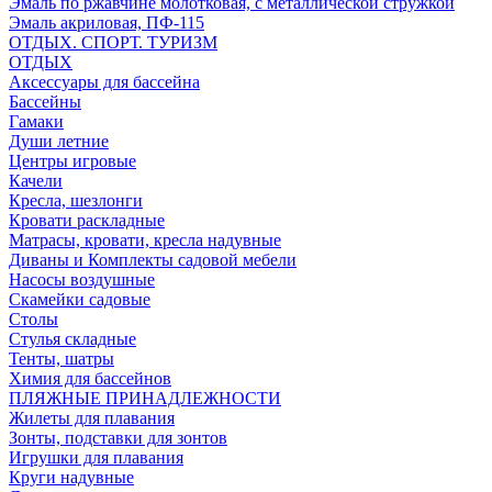
Эмаль по ржавчине молотковая, с металлической стружкой
Эмаль акриловая, ПФ-115
ОТДЫХ. СПОРТ. ТУРИЗМ
ОТДЫХ
Аксессуары для бассейна
Бассейны
Гамаки
Души летние
Центры игровые
Качели
Кресла, шезлонги
Кровати раскладные
Матрасы, кровати, кресла надувные
Диваны и Комплекты садовой мебели
Насосы воздушные
Скамейки садовые
Столы
Стулья складные
Тенты, шатры
Химия для бассейнов
ПЛЯЖНЫЕ ПРИНАДЛЕЖНОСТИ
Жилеты для плавания
Зонты, подставки для зонтов
Игрушки для плавания
Круги надувные