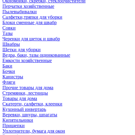
Окномойки, скребки, стеклоочистители
Перчатки хозяйственные
Пылевыбивалки
Салфетки,тряпки для уборки
Блоки сменные для швабр
Совки
Тазы
Черенки для щеток и швабр
Швабры
Щетки для уборки
Ведра, баки, тазы оцинкованные
Емкости хозяйственные
Баки
Бочки
Канистры
Фляги
Прочие товары для дома
Стремянки, лестницы
Товары для дома
Скатерти, салфетки, клеенки
Кухонный инвертарь
Веревки, шнуры, шпагаты
Кипятильники
Прищепки
Уплотнители, бумага для окон