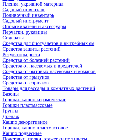
Пленка, укрывной материал
Садовый инвентарь
Поливочный инвентарь
Садовый инструмент
Опрыскиватели и аксессуары
Перчатки, рукавицы
Сидераты
Средства для биотуалетов и выгребных ям
Средства защиты растений
Регуляторы роста
Средства от болезней растений
Средства от насекомых и вредителей
Средства от бытовых насекомых и комаров
Средства от грызунов
Средства от сорняков
Товары для рассады и комнатных растений
Вазоны
Горшки, кашпо керамические
Горшки пластмассовые
Грунты
Дренаж
Кашпо декоративное
Горшки, кашпо пластмассовое
Кашпо подвесные
Подставки, полки, этажерки под цветы