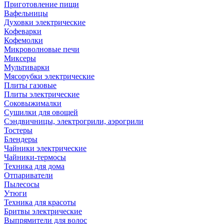
Приготовление пищи
Вафельницы
Духовки электрические
Кофеварки
Кофемолки
Микроволновые печи
Миксеры
Мультиварки
Мясорубки электрические
Плиты газовые
Плиты электрические
Соковыжималки
Сушилки для овощей
Сэндвичницы, электрогрили, аэрогрили
Тостеры
Блендеры
Чайники электрические
Чайники-термосы
Техника для дома
Отпариватели
Пылесосы
Утюги
Техника для красоты
Бритвы электрические
Выпрямители для волос