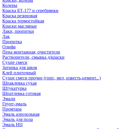
Краски, колеры
Колеры
Краска БТ-177 и серебрянки
Краска резиновая
Краска термостойкая
Краски масляные
Лаки, пропитки
Лак
Пропитка
Олифа
Пена монтажная, очистители
Растворители, смывка д/краски
Сухие смеси
Затирка для швов
Клей плиточный
Сухие смеси прочие (гипс, мел, известь,цемент...)
Шпаклевка сухая
Штукатурка
Шпатлевка готовая
Эмали
Грунт-эмаль
Промтара
Эмаль аэрозольная
Эмаль для пола
Эмаль НЦ