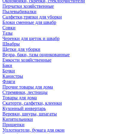
Окномойки, скребки, стеклоочистители
Перчатки хозяйственные
Пылевыбивалки
Салфетки,тряпки для уборки
Блоки сменные для швабр
Совки
Тазы
Черенки для щеток и швабр
Швабры
Щетки для уборки
Ведра, баки, тазы оцинкованные
Емкости хозяйственные
Баки
Бочки
Канистры
Фляги
Прочие товары для дома
Стремянки, лестницы
Товары для дома
Скатерти, салфетки, клеенки
Кухонный инвертарь
Веревки, шнуры, шпагаты
Кипятильники
Прищепки
Уплотнители, бумага для окон