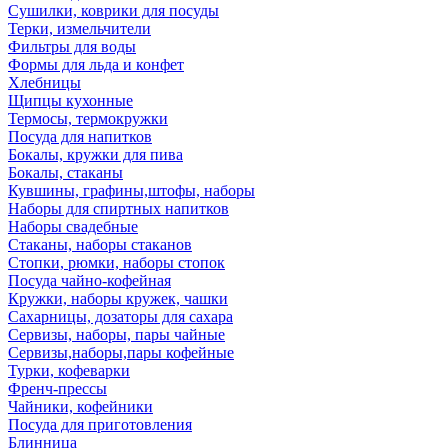
Сушилки, коврики для посуды
Терки, измельчители
Фильтры для воды
Формы для льда и конфет
Хлебницы
Щипцы кухонные
Термосы, термокружки
Посуда для напитков
Бокалы, кружки для пива
Бокалы, стаканы
Кувшины, графины,штофы, наборы
Наборы для спиртных напитков
Наборы свадебные
Стаканы, наборы стаканов
Стопки, рюмки, наборы стопок
Посуда чайно-кофейная
Кружки, наборы кружек, чашки
Сахарницы, дозаторы для сахара
Сервизы, наборы, пары чайные
Сервизы,наборы,пары кофейные
Турки, кофеварки
Френч-прессы
Чайники, кофейники
Посуда для приготовления
Блинница