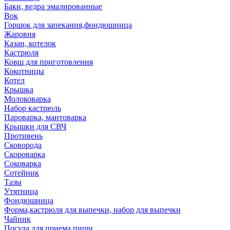
Баки, ведра эмалированные
Вок
Горшок для запекания,фондюшница
Жаровня
Казан, котелок
Кастрюля
Ковш для приготовления
Кокотницы
Котел
Крышка
Молоковарка
Набор кастрюль
Пароварка, мантоварка
Крышки для СВЧ
Противень
Сковорода
Скороварка
Соковарка
Сотейник
Тазы
Утятница
Фондюшница
Форма,кастрюля для выпечки, набор для выпечки
Чайник
Посуда для приема пищи