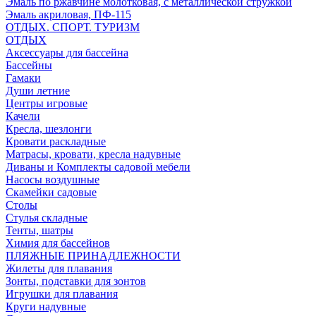
Эмаль по ржавчине молотковая, с металлической стружкой
Эмаль акриловая, ПФ-115
ОТДЫХ. СПОРТ. ТУРИЗМ
ОТДЫХ
Аксессуары для бассейна
Бассейны
Гамаки
Души летние
Центры игровые
Качели
Кресла, шезлонги
Кровати раскладные
Матрасы, кровати, кресла надувные
Диваны и Комплекты садовой мебели
Насосы воздушные
Скамейки садовые
Столы
Стулья складные
Тенты, шатры
Химия для бассейнов
ПЛЯЖНЫЕ ПРИНАДЛЕЖНОСТИ
Жилеты для плавания
Зонты, подставки для зонтов
Игрушки для плавания
Круги надувные