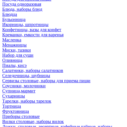
Посуда одноразовая
Блюда, наборы блюд
Блюдца
Бульонница
Икорницы, шпротницы
Конфетницы, вазы для конфет
Креманки, емкости для варенья
Масленка
Менажницы
Миски, тазики
Набор для суши
Оливница
Пиалы, кисэ
Салатники, наборы салатников
Селедочницы, шубницы
Сервизы столовые, наборы для приема пищи
Соусники, молочники
Супница,мармит
Сухарницы
Тарелки, наборы тарелок
Тортница
Фруктовница
Приборы столовые
Вилки столовые, наборы вилок
Ложки, столовые, десертные, кофейные,чайные, наборы