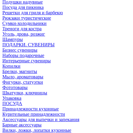
Подушки надувные
Посуда для пикника
Решетки для гриля и барбекю
Рюкзаки туристические
Сумки-холодильники
Треноги для костра
Уголь, дрова, розжиг
Шампуры
ПОДАРКИ. СУВЕНИРЫ
Бизнес сувениры
Наборы подарочные
Интерьерные сувениры
Копилки
Брелки, магниты
Мыло, ароматовары
Фигурки, статуэтки
Фототовары
Шкатулки, ключницы
Упаковка
ПОСУДА
Принадлежности кухонные
Курительные принадлежности
Аксессуары для выпечки и запекания
Барные аксессуары
Вилки, ложки, лопатки кухонные