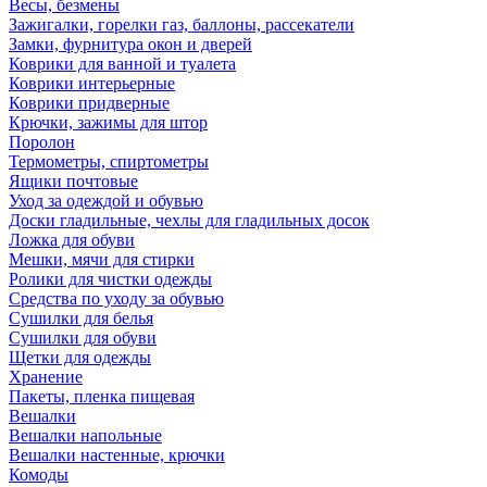
Весы, безмены
Зажигалки, горелки газ, баллоны, рассекатели
Замки, фурнитура окон и дверей
Коврики для ванной и туалета
Коврики интерьерные
Коврики придверные
Крючки, зажимы для штор
Поролон
Термометры, спиртометры
Ящики почтовые
Уход за одеждой и обувью
Доски гладильные, чехлы для гладильных досок
Ложка для обуви
Мешки, мячи для стирки
Ролики для чистки одежды
Средства по уходу за обувью
Сушилки для белья
Сушилки для обуви
Щетки для одежды
Хранение
Пакеты, пленка пищевая
Вешалки
Вешалки напольные
Вешалки настенные, крючки
Комоды