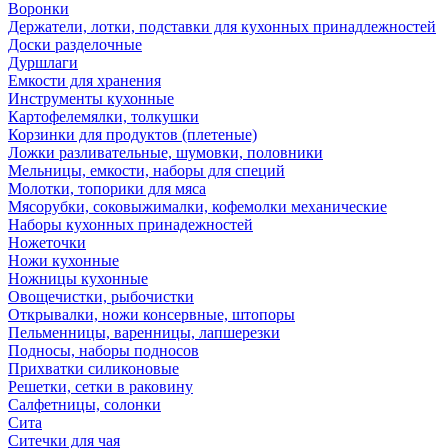
Воронки
Держатели, лотки, подставки для кухонных принадлежностей
Доски разделочные
Дуршлаги
Емкости для хранения
Инструменты кухонные
Картофелемялки, толкушки
Корзинки для продуктов (плетеные)
Ложки разливательные, шумовки, половники
Мельницы, емкости, наборы для специй
Молотки, топорики для мяса
Мясорубки, соковыжималки, кофемолки механические
Наборы кухонных принадежностей
Ножеточки
Ножи кухонные
Ножницы кухонные
Овощечистки, рыбочистки
Открывалки, ножи консервные, штопоры
Пельменницы, варенницы, лапшерезки
Подносы, наборы подносов
Прихватки силиконовые
Решетки, сетки в раковину
Салфетницы, солонки
Сита
Ситечки для чая