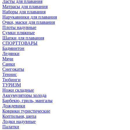
Ласты для плавания
Матрасы для плавания
Наборы для плавания
Нарукавники для плавания
Очки, маски для плавания
Плоты надувные
Сумки пляжные
Шапки для плавания
СПОРТТОВАРЫ
Бадминтон
Ледянки
Мячи
Санки
Снегокаты
Теннис
Тюбинги
ТУРИЗМ
Ножи складные
Аккумуляторы холода
Барбекю, гриль, мангалы
Дождевики
Коврики туристические
Коптильня, щепа
Лодки надувные
Палатки