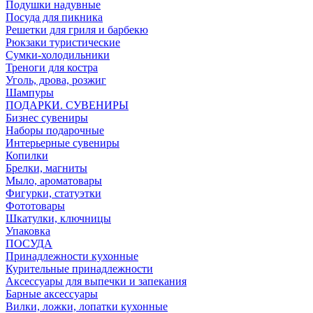
Подушки надувные
Посуда для пикника
Решетки для гриля и барбекю
Рюкзаки туристические
Сумки-холодильники
Треноги для костра
Уголь, дрова, розжиг
Шампуры
ПОДАРКИ. СУВЕНИРЫ
Бизнес сувениры
Наборы подарочные
Интерьерные сувениры
Копилки
Брелки, магниты
Мыло, ароматовары
Фигурки, статуэтки
Фототовары
Шкатулки, ключницы
Упаковка
ПОСУДА
Принадлежности кухонные
Курительные принадлежности
Аксессуары для выпечки и запекания
Барные аксессуары
Вилки, ложки, лопатки кухонные