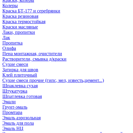
Краски, колеры
Колеры
Краска БТ-177 и серебрянки
Краска резиновая
Краска термостойкая
Краски масляные
Лаки, пропитки
Лак
Пропитка
Олифа
Пена монтажная, очистители
Растворители, смывка д/краски
Сухие смеси
Затирка для швов
Клей плиточный
Сухие смеси прочие (гипс, мел, известь,цемент...)
Шпаклевка сухая
Штукатурка
Шпатлевка готовая
Эмали
Грунт-эмаль
Промтара
Эмаль аэрозольная
Эмаль для пола
Эмаль НЦ