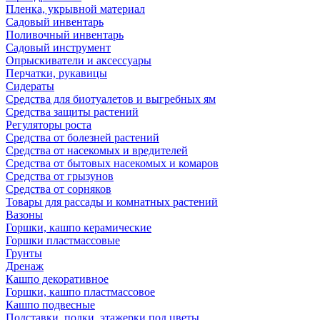
Пленка, укрывной материал
Садовый инвентарь
Поливочный инвентарь
Садовый инструмент
Опрыскиватели и аксессуары
Перчатки, рукавицы
Сидераты
Средства для биотуалетов и выгребных ям
Средства защиты растений
Регуляторы роста
Средства от болезней растений
Средства от насекомых и вредителей
Средства от бытовых насекомых и комаров
Средства от грызунов
Средства от сорняков
Товары для рассады и комнатных растений
Вазоны
Горшки, кашпо керамические
Горшки пластмассовые
Грунты
Дренаж
Кашпо декоративное
Горшки, кашпо пластмассовое
Кашпо подвесные
Подставки, полки, этажерки под цветы