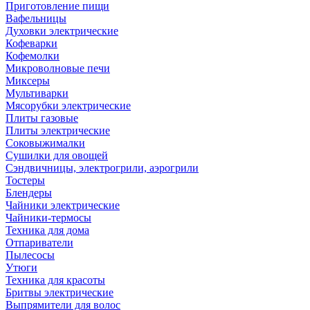
Приготовление пищи
Вафельницы
Духовки электрические
Кофеварки
Кофемолки
Микроволновые печи
Миксеры
Мультиварки
Мясорубки электрические
Плиты газовые
Плиты электрические
Соковыжималки
Сушилки для овощей
Сэндвичницы, электрогрили, аэрогрили
Тостеры
Блендеры
Чайники электрические
Чайники-термосы
Техника для дома
Отпариватели
Пылесосы
Утюги
Техника для красоты
Бритвы электрические
Выпрямители для волос