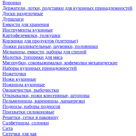
Воронки
Держатели, лотки, подставки для кухонных принадлежностей
Доски разделочные
Дуршлаги
Емкости для хранения
Инструменты кухонные
Картофелемялки, толкушки
Корзинки для продуктов (плетеные)
Ложки разливательные, шумовки, половники
Мельницы, емкости, наборы для специй
Молотки, топорики для мяса
Мясорубки, соковыжималки, кофемолки механические
Наборы кухонных принадежностей
Ножеточки
Ножи кухонные
Ножницы кухонные
Овощечистки, рыбочистки
Открывалки, ножи консервные, штопоры
Пельменницы, варенницы, лапшерезки
Подносы, наборы подносов
Прихватки силиконовые
Решетки, сетки в раковину
Салфетницы, солонки
Сита
Ситечки для чая