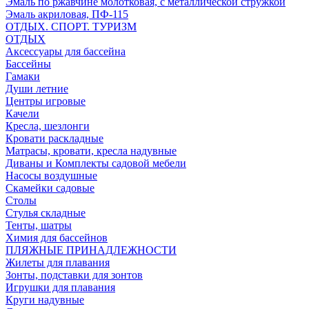
Эмаль по ржавчине молотковая, с металлической стружкой
Эмаль акриловая, ПФ-115
ОТДЫХ. СПОРТ. ТУРИЗМ
ОТДЫХ
Аксессуары для бассейна
Бассейны
Гамаки
Души летние
Центры игровые
Качели
Кресла, шезлонги
Кровати раскладные
Матрасы, кровати, кресла надувные
Диваны и Комплекты садовой мебели
Насосы воздушные
Скамейки садовые
Столы
Стулья складные
Тенты, шатры
Химия для бассейнов
ПЛЯЖНЫЕ ПРИНАДЛЕЖНОСТИ
Жилеты для плавания
Зонты, подставки для зонтов
Игрушки для плавания
Круги надувные