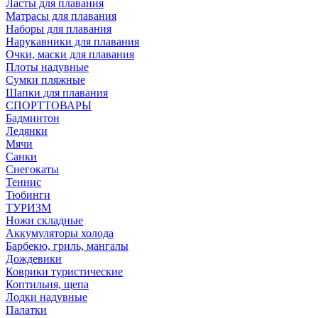
Ласты для плавания
Матрасы для плавания
Наборы для плавания
Нарукавники для плавания
Очки, маски для плавания
Плоты надувные
Сумки пляжные
Шапки для плавания
СПОРТТОВАРЫ
Бадминтон
Ледянки
Мячи
Санки
Снегокаты
Теннис
Тюбинги
ТУРИЗМ
Ножи складные
Аккумуляторы холода
Барбекю, гриль, мангалы
Дождевики
Коврики туристические
Коптильня, щепа
Лодки надувные
Палатки