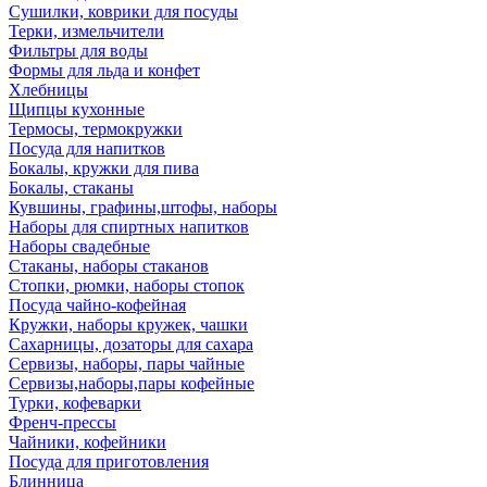
Сушилки, коврики для посуды
Терки, измельчители
Фильтры для воды
Формы для льда и конфет
Хлебницы
Щипцы кухонные
Термосы, термокружки
Посуда для напитков
Бокалы, кружки для пива
Бокалы, стаканы
Кувшины, графины,штофы, наборы
Наборы для спиртных напитков
Наборы свадебные
Стаканы, наборы стаканов
Стопки, рюмки, наборы стопок
Посуда чайно-кофейная
Кружки, наборы кружек, чашки
Сахарницы, дозаторы для сахара
Сервизы, наборы, пары чайные
Сервизы,наборы,пары кофейные
Турки, кофеварки
Френч-прессы
Чайники, кофейники
Посуда для приготовления
Блинница