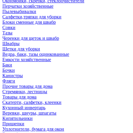
Окномойки, скребки, стеклоочистители
Перчатки хозяйственные
Пылевыбивалки
Салфетки,тряпки для уборки
Блоки сменные для швабр
Совки
Тазы
Черенки для щеток и швабр
Швабры
Щетки для уборки
Ведра, баки, тазы оцинкованные
Емкости хозяйственные
Баки
Бочки
Канистры
Фляги
Прочие товары для дома
Стремянки, лестницы
Товары для дома
Скатерти, салфетки, клеенки
Кухонный инвертарь
Веревки, шнуры, шпагаты
Кипятильники
Прищепки
Уплотнители, бумага для окон