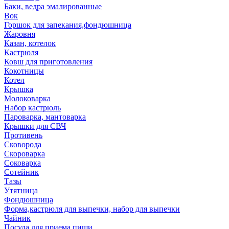
Баки, ведра эмалированные
Вок
Горшок для запекания,фондюшница
Жаровня
Казан, котелок
Кастрюля
Ковш для приготовления
Кокотницы
Котел
Крышка
Молоковарка
Набор кастрюль
Пароварка, мантоварка
Крышки для СВЧ
Противень
Сковорода
Скороварка
Соковарка
Сотейник
Тазы
Утятница
Фондюшница
Форма,кастрюля для выпечки, набор для выпечки
Чайник
Посуда для приема пищи