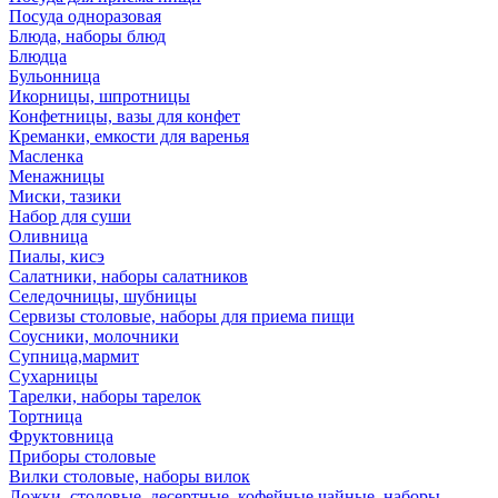
Посуда одноразовая
Блюда, наборы блюд
Блюдца
Бульонница
Икорницы, шпротницы
Конфетницы, вазы для конфет
Креманки, емкости для варенья
Масленка
Менажницы
Миски, тазики
Набор для суши
Оливница
Пиалы, кисэ
Салатники, наборы салатников
Селедочницы, шубницы
Сервизы столовые, наборы для приема пищи
Соусники, молочники
Супница,мармит
Сухарницы
Тарелки, наборы тарелок
Тортница
Фруктовница
Приборы столовые
Вилки столовые, наборы вилок
Ложки, столовые, десертные, кофейные,чайные, наборы