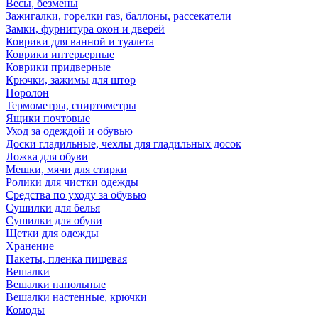
Весы, безмены
Зажигалки, горелки газ, баллоны, рассекатели
Замки, фурнитура окон и дверей
Коврики для ванной и туалета
Коврики интерьерные
Коврики придверные
Крючки, зажимы для штор
Поролон
Термометры, спиртометры
Ящики почтовые
Уход за одеждой и обувью
Доски гладильные, чехлы для гладильных досок
Ложка для обуви
Мешки, мячи для стирки
Ролики для чистки одежды
Средства по уходу за обувью
Сушилки для белья
Сушилки для обуви
Щетки для одежды
Хранение
Пакеты, пленка пищевая
Вешалки
Вешалки напольные
Вешалки настенные, крючки
Комоды