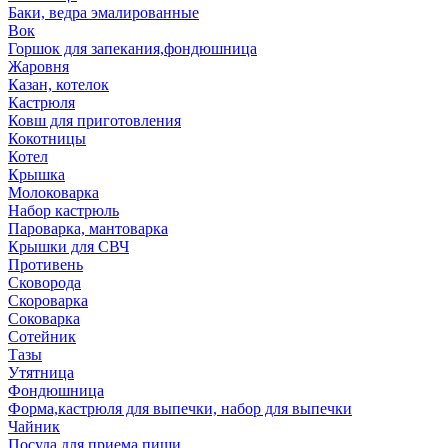
Баки, ведра эмалированные
Вок
Горшок для запекания,фондюшница
Жаровня
Казан, котелок
Кастрюля
Ковш для приготовления
Кокотницы
Котел
Крышка
Молоковарка
Набор кастрюль
Пароварка, мантоварка
Крышки для СВЧ
Противень
Сковорода
Скороварка
Соковарка
Сотейник
Тазы
Утятница
Фондюшница
Форма,кастрюля для выпечки, набор для выпечки
Чайник
Посуда для приема пищи