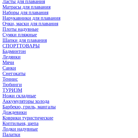
Ласты для плавания
Матрасы для плавания
Наборы для плавания
Нарукавники для плавания
Очки, маски для плавания
Плоты надувные
Сумки пляжные
Шапки для плавания
СПОРТТОВАРЫ
Бадминтон
Ледянки
Мячи
Санки
Снегокаты
Теннис
Тюбинги
ТУРИЗМ
Ножи складные
Аккумуляторы холода
Барбекю, гриль, мангалы
Дождевики
Коврики туристические
Коптильня, щепа
Лодки надувные
Палатки