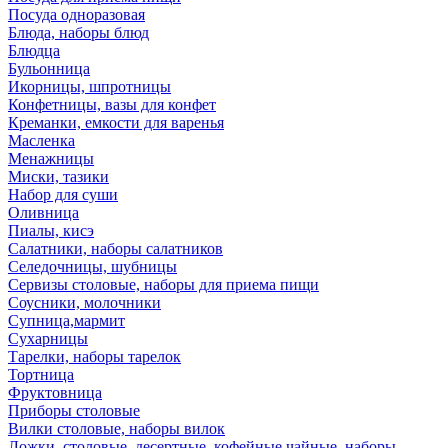
Посуда одноразовая
Блюда, наборы блюд
Блюдца
Бульонница
Икорницы, шпротницы
Конфетницы, вазы для конфет
Креманки, емкости для варенья
Масленка
Менажницы
Миски, тазики
Набор для суши
Оливница
Пиалы, кисэ
Салатники, наборы салатников
Селедочницы, шубницы
Сервизы столовые, наборы для приема пищи
Соусники, молочники
Супница,мармит
Сухарницы
Тарелки, наборы тарелок
Тортница
Фруктовница
Приборы столовые
Вилки столовые, наборы вилок
Ложки, столовые, десертные, кофейные,чайные, наборы