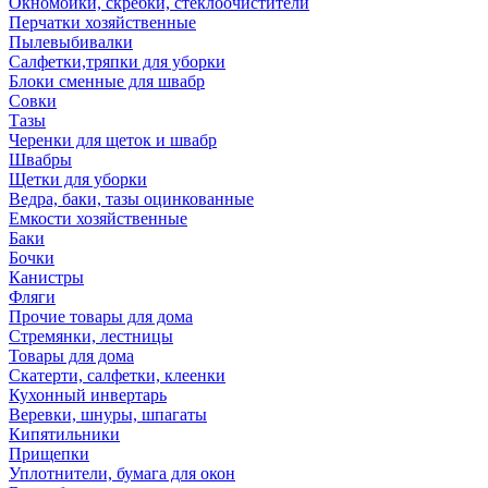
Окномойки, скребки, стеклоочистители
Перчатки хозяйственные
Пылевыбивалки
Салфетки,тряпки для уборки
Блоки сменные для швабр
Совки
Тазы
Черенки для щеток и швабр
Швабры
Щетки для уборки
Ведра, баки, тазы оцинкованные
Емкости хозяйственные
Баки
Бочки
Канистры
Фляги
Прочие товары для дома
Стремянки, лестницы
Товары для дома
Скатерти, салфетки, клеенки
Кухонный инвертарь
Веревки, шнуры, шпагаты
Кипятильники
Прищепки
Уплотнители, бумага для окон