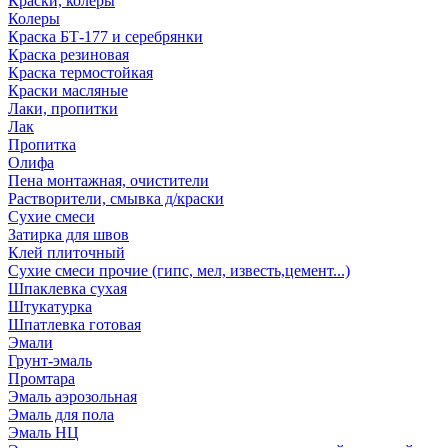
Краски, колеры
Колеры
Краска БТ-177 и серебрянки
Краска резиновая
Краска термостойкая
Краски масляные
Лаки, пропитки
Лак
Пропитка
Олифа
Пена монтажная, очистители
Растворители, смывка д/краски
Сухие смеси
Затирка для швов
Клей плиточный
Сухие смеси прочие (гипс, мел, известь,цемент...)
Шпаклевка сухая
Штукатурка
Шпатлевка готовая
Эмали
Грунт-эмаль
Промтара
Эмаль аэрозольная
Эмаль для пола
Эмаль НЦ