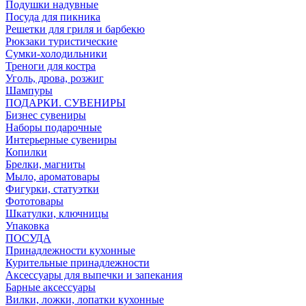
Подушки надувные
Посуда для пикника
Решетки для гриля и барбекю
Рюкзаки туристические
Сумки-холодильники
Треноги для костра
Уголь, дрова, розжиг
Шампуры
ПОДАРКИ. СУВЕНИРЫ
Бизнес сувениры
Наборы подарочные
Интерьерные сувениры
Копилки
Брелки, магниты
Мыло, ароматовары
Фигурки, статуэтки
Фототовары
Шкатулки, ключницы
Упаковка
ПОСУДА
Принадлежности кухонные
Курительные принадлежности
Аксессуары для выпечки и запекания
Барные аксессуары
Вилки, ложки, лопатки кухонные