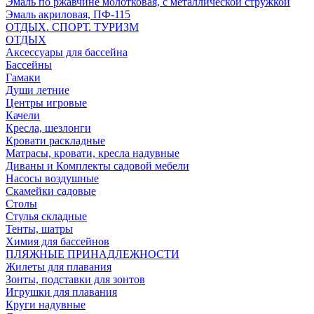
Эмаль по ржавчине молотковая, с металлической стружкой
Эмаль акриловая, ПФ-115
ОТДЫХ. СПОРТ. ТУРИЗМ
ОТДЫХ
Аксессуары для бассейна
Бассейны
Гамаки
Души летние
Центры игровые
Качели
Кресла, шезлонги
Кровати раскладные
Матрасы, кровати, кресла надувные
Диваны и Комплекты садовой мебели
Насосы воздушные
Скамейки садовые
Столы
Стулья складные
Тенты, шатры
Химия для бассейнов
ПЛЯЖНЫЕ ПРИНАДЛЕЖНОСТИ
Жилеты для плавания
Зонты, подставки для зонтов
Игрушки для плавания
Круги надувные