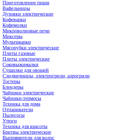
Приготовление пищи
Вафельницы
Духовки электрические
Кофеварки
Кофемолки
Микроволновые печи
Миксеры
Мультиварки
Мясорубки электрические
Плиты газовые
Плиты электрические
Соковыжималки
Сушилки для овощей
Сэндвичницы, электрогрили, аэрогрили
Тостеры
Блендеры
Чайники электрические
Чайники-термосы
Техника для дома
Отпариватели
Пылесосы
Утюги
Техника для красоты
Бритвы электрические
Выпрямители для волос