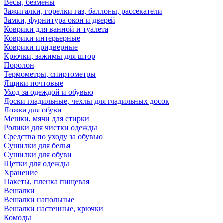
Весы, безмены
Зажигалки, горелки газ, баллоны, рассекатели
Замки, фурнитура окон и дверей
Коврики для ванной и туалета
Коврики интерьерные
Коврики придверные
Крючки, зажимы для штор
Поролон
Термометры, спиртометры
Ящики почтовые
Уход за одеждой и обувью
Доски гладильные, чехлы для гладильных досок
Ложка для обуви
Мешки, мячи для стирки
Ролики для чистки одежды
Средства по уходу за обувью
Сушилки для белья
Сушилки для обуви
Щетки для одежды
Хранение
Пакеты, пленка пищевая
Вешалки
Вешалки напольные
Вешалки настенные, крючки
Комоды