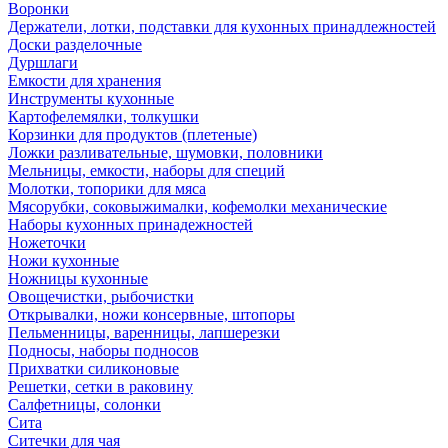
Воронки
Держатели, лотки, подставки для кухонных принадлежностей
Доски разделочные
Дуршлаги
Емкости для хранения
Инструменты кухонные
Картофелемялки, толкушки
Корзинки для продуктов (плетеные)
Ложки разливательные, шумовки, половники
Мельницы, емкости, наборы для специй
Молотки, топорики для мяса
Мясорубки, соковыжималки, кофемолки механические
Наборы кухонных принадежностей
Ножеточки
Ножи кухонные
Ножницы кухонные
Овощечистки, рыбочистки
Открывалки, ножи консервные, штопоры
Пельменницы, варенницы, лапшерезки
Подносы, наборы подносов
Прихватки силиконовые
Решетки, сетки в раковину
Салфетницы, солонки
Сита
Ситечки для чая