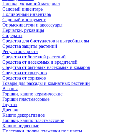
Пленка, укрывной материал
Садовый инвентарь
Поливочный инвентарь
Садовый инструмент
Опрыскиватели и аксессуары
Перчатки, рукавицы
Сидераты
Средства для биотуалетов и выгребных ям
Средства защиты растений
Регуляторы роста
Средства от болезней растений
Средства от насекомых и вредителей
Средства от бытовых насекомых и комаров
Средства от грызунов
Средства от сорняков
Товары для рассады и комнатных растений
Вазоны
Горшки, кашпо керамические
Горшки пластмассовые
Грунты
Дренаж
Кашпо декоративное
Горшки, кашпо пластмассовое
Кашпо подвесные
Подставки, полки, этажерки под цветы