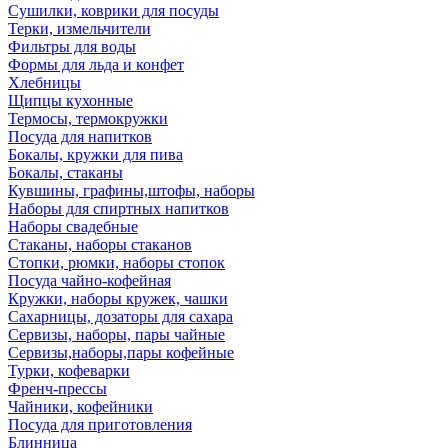
Сушилки, коврики для посуды
Терки, измельчители
Фильтры для воды
Формы для льда и конфет
Хлебницы
Щипцы кухонные
Термосы, термокружки
Посуда для напитков
Бокалы, кружки для пива
Бокалы, стаканы
Кувшины, графины,штофы, наборы
Наборы для спиртных напитков
Наборы свадебные
Стаканы, наборы стаканов
Стопки, рюмки, наборы стопок
Посуда чайно-кофейная
Кружки, наборы кружек, чашки
Сахарницы, дозаторы для сахара
Сервизы, наборы, пары чайные
Сервизы,наборы,пары кофейные
Турки, кофеварки
Френч-прессы
Чайники, кофейники
Посуда для приготовления
Блинница