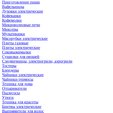
Приготовление пищи
Вафельницы
Духовки электрические
Кофеварки
Кофемолки
Микроволновые печи
Миксеры
Мультиварки
Мясорубки электрические
Плиты газовые
Плиты электрические
Соковыжималки
Сушилки для овощей
Сэндвичницы, электрогрили, аэрогрили
Тостеры
Блендеры
Чайники электрические
Чайники-термосы
Техника для дома
Отпариватели
Пылесосы
Утюги
Техника для красоты
Бритвы электрические
Выпрямители для волос