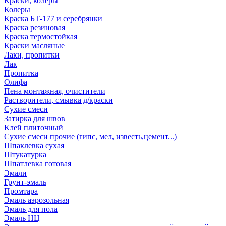
Краски, колеры
Колеры
Краска БТ-177 и серебрянки
Краска резиновая
Краска термостойкая
Краски масляные
Лаки, пропитки
Лак
Пропитка
Олифа
Пена монтажная, очистители
Растворители, смывка д/краски
Сухие смеси
Затирка для швов
Клей плиточный
Сухие смеси прочие (гипс, мел, известь,цемент...)
Шпаклевка сухая
Штукатурка
Шпатлевка готовая
Эмали
Грунт-эмаль
Промтара
Эмаль аэрозольная
Эмаль для пола
Эмаль НЦ