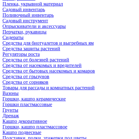
Пленка, укрывной материал
Садовый инвентарь
Поливочный инвентарь
Садовый инструмент
Опрыскиватели и аксессуары
Перчатки, рукавицы
Сидераты
Средства для биотуалетов и выгребных ям
Средства защиты растений
Регуляторы роста
Средства от болезней растений
Средства от насекомых и вредителей
Средства от бытовых насекомых и комаров
Средства от грызунов
Средства от сорняков
Товары для рассады и комнатных растений
Вазоны
Горшки, кашпо керамические
Горшки пластмассовые
Грунты
Дренаж
Кашпо декоративное
Горшки, кашпо пластмассовое
Кашпо подвесные
Подставки, полки, этажерки под цветы