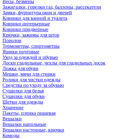
Весы, безмены
Зажигалки, горелки газ, баллоны, рассекатели
Замки, фурнитура окон и дверей
Коврики для ванной и туалета
Коврики интерьерные
Коврики придверные
Крючки, зажимы для штор
Поролон
Термометры, спиртометры
Ящики почтовые
Уход за одеждой и обувью
Доски гладильные, чехлы для гладильных досок
Ложка для обуви
Мешки, мячи для стирки
Ролики для чистки одежды
Средства по уходу за обувью
Сушилки для белья
Сушилки для обуви
Щетки для одежды
Хранение
Пакеты, пленка пищевая
Вешалки
Вешалки напольные
Вешалки настенные, крючки
Комоды