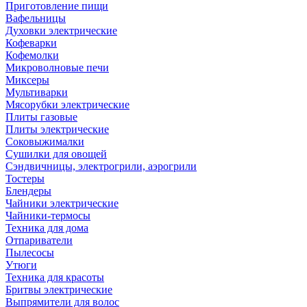
Приготовление пищи
Вафельницы
Духовки электрические
Кофеварки
Кофемолки
Микроволновые печи
Миксеры
Мультиварки
Мясорубки электрические
Плиты газовые
Плиты электрические
Соковыжималки
Сушилки для овощей
Сэндвичницы, электрогрили, аэрогрили
Тостеры
Блендеры
Чайники электрические
Чайники-термосы
Техника для дома
Отпариватели
Пылесосы
Утюги
Техника для красоты
Бритвы электрические
Выпрямители для волос