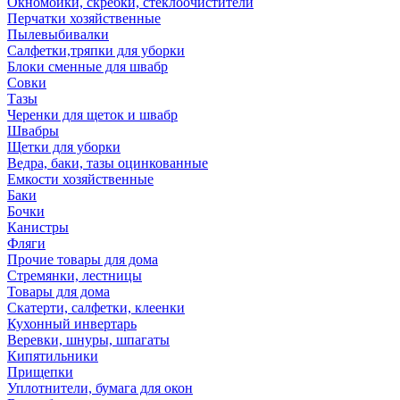
Окномойки, скребки, стеклоочистители
Перчатки хозяйственные
Пылевыбивалки
Салфетки,тряпки для уборки
Блоки сменные для швабр
Совки
Тазы
Черенки для щеток и швабр
Швабры
Щетки для уборки
Ведра, баки, тазы оцинкованные
Емкости хозяйственные
Баки
Бочки
Канистры
Фляги
Прочие товары для дома
Стремянки, лестницы
Товары для дома
Скатерти, салфетки, клеенки
Кухонный инвертарь
Веревки, шнуры, шпагаты
Кипятильники
Прищепки
Уплотнители, бумага для окон