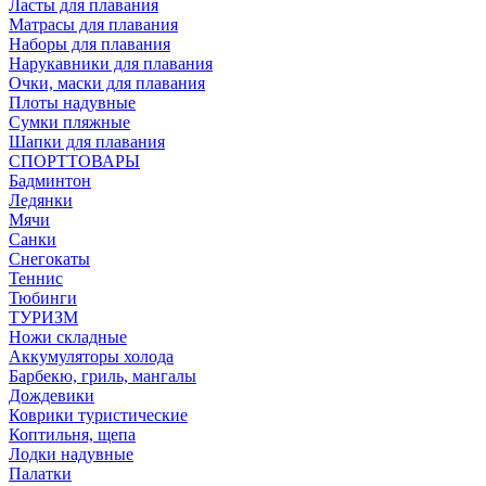
Ласты для плавания
Матрасы для плавания
Наборы для плавания
Нарукавники для плавания
Очки, маски для плавания
Плоты надувные
Сумки пляжные
Шапки для плавания
СПОРТТОВАРЫ
Бадминтон
Ледянки
Мячи
Санки
Снегокаты
Теннис
Тюбинги
ТУРИЗМ
Ножи складные
Аккумуляторы холода
Барбекю, гриль, мангалы
Дождевики
Коврики туристические
Коптильня, щепа
Лодки надувные
Палатки