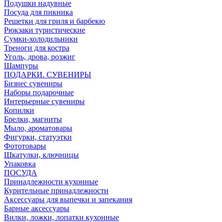
Подушки надувные
Посуда для пикника
Решетки для гриля и барбекю
Рюкзаки туристические
Сумки-холодильники
Треноги для костра
Уголь, дрова, розжиг
Шампуры
ПОДАРКИ. СУВЕНИРЫ
Бизнес сувениры
Наборы подарочные
Интерьерные сувениры
Копилки
Брелки, магниты
Мыло, ароматовары
Фигурки, статуэтки
Фототовары
Шкатулки, ключницы
Упаковка
ПОСУДА
Принадлежности кухонные
Курительные принадлежности
Аксессуары для выпечки и запекания
Барные аксессуары
Вилки, ложки, лопатки кухонные