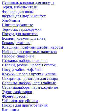
Сушилки, коврики для посуды
Терки, измельчители
Фильтры для воды
Формы для льда и конфет
Хлебницы
Щипцы кухонные
Термосы, термокружки
Посуда для напитков
Бокалы, кружки для пива
Бокалы, стаканы
Кувшины, графины,штофы, наборы
Наборы для спиртных напитков
Наборы свадебные
Стаканы, наборы стаканов
Стопки, рюмки, наборы стопок
Посуда чайно-кофейная
Кружки, наборы кружек, чашки
Сахарницы, дозаторы для сахара
Сервизы, наборы, пары чайные
Сервизы,наборы,пары кофейные
Турки, кофеварки
Френч-прессы
Чайники, кофейники
Посуда для приготовления
Блинница