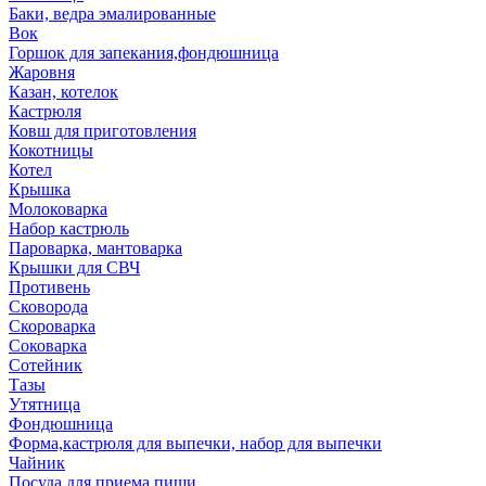
Баки, ведра эмалированные
Вок
Горшок для запекания,фондюшница
Жаровня
Казан, котелок
Кастрюля
Ковш для приготовления
Кокотницы
Котел
Крышка
Молоковарка
Набор кастрюль
Пароварка, мантоварка
Крышки для СВЧ
Противень
Сковорода
Скороварка
Соковарка
Сотейник
Тазы
Утятница
Фондюшница
Форма,кастрюля для выпечки, набор для выпечки
Чайник
Посуда для приема пищи