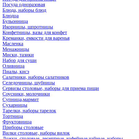
Посуда одноразовая
Блюда, наборы блюд
Блюдца
Бульонница
Икорницы, шпротницы
Конфетницы, вазы для конфет
Креманки, емкости для варенья
Масленка
Менажницы
Миски, тазики
Набор для суши
Оливница
Пиалы, кисэ
Салатники, наборы салатников
Селедочницы, шубницы
Сервизы столовые, наборы для приема пищи
Соусники, молочники
Супница,мармит
Сухарницы
Тарелки, наборы тарелок
Тортница
Фруктовница
Приборы столовые
Вилки столовые, наборы вилок
Ложки, столовые, десертные, кофейные,чайные, наборы