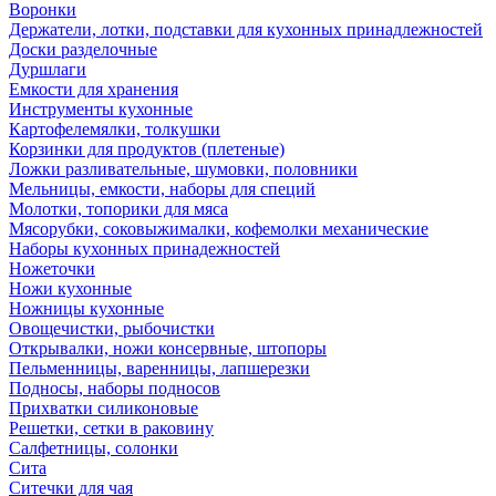
Воронки
Держатели, лотки, подставки для кухонных принадлежностей
Доски разделочные
Дуршлаги
Емкости для хранения
Инструменты кухонные
Картофелемялки, толкушки
Корзинки для продуктов (плетеные)
Ложки разливательные, шумовки, половники
Мельницы, емкости, наборы для специй
Молотки, топорики для мяса
Мясорубки, соковыжималки, кофемолки механические
Наборы кухонных принадежностей
Ножеточки
Ножи кухонные
Ножницы кухонные
Овощечистки, рыбочистки
Открывалки, ножи консервные, штопоры
Пельменницы, варенницы, лапшерезки
Подносы, наборы подносов
Прихватки силиконовые
Решетки, сетки в раковину
Салфетницы, солонки
Сита
Ситечки для чая