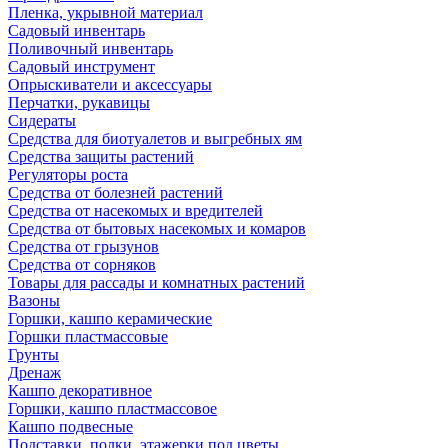
Пленка, укрывной материал
Садовый инвентарь
Поливочный инвентарь
Садовый инструмент
Опрыскиватели и аксессуары
Перчатки, рукавицы
Сидераты
Средства для биотуалетов и выгребных ям
Средства защиты растений
Регуляторы роста
Средства от болезней растений
Средства от насекомых и вредителей
Средства от бытовых насекомых и комаров
Средства от грызунов
Средства от сорняков
Товары для рассады и комнатных растений
Вазоны
Горшки, кашпо керамические
Горшки пластмассовые
Грунты
Дренаж
Кашпо декоративное
Горшки, кашпо пластмассовое
Кашпо подвесные
Подставки, полки, этажерки под цветы