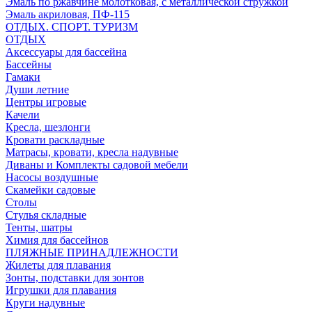
Эмаль по ржавчине молотковая, с металлической стружкой
Эмаль акриловая, ПФ-115
ОТДЫХ. СПОРТ. ТУРИЗМ
ОТДЫХ
Аксессуары для бассейна
Бассейны
Гамаки
Души летние
Центры игровые
Качели
Кресла, шезлонги
Кровати раскладные
Матрасы, кровати, кресла надувные
Диваны и Комплекты садовой мебели
Насосы воздушные
Скамейки садовые
Столы
Стулья складные
Тенты, шатры
Химия для бассейнов
ПЛЯЖНЫЕ ПРИНАДЛЕЖНОСТИ
Жилеты для плавания
Зонты, подставки для зонтов
Игрушки для плавания
Круги надувные